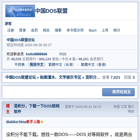
中国DOS联盟
游客
注册
登录
会员
网志
搜索
命令提示符
Bash
上传
统计
中国DOS联盟论坛
现在时间是 2026-08-06 08:27
欢迎新会员
hello8888666
RSS
共
48,039
主题排行 /
350,124
发帖 / 今日
0
篇 /
48,251
会员排行
不转换
/
简体中文
/
繁體中文（台灣）
/
繁體中文（香港）
中国DOS联盟论坛
»
贴图灌水、文学娱乐专区
» 混积分，下载一下DOS联网软件
查看
7,021
回复
3
推荐给朋友
楼
混积分，下载一下DOS联网
发表于 2020-05-31 08:37
·
中国 江苏 镇江
主
软件
电信
diablochina
★
新手上路
没积分不能下载。想找一款DOS——DOS 对等网软件 。就是两台