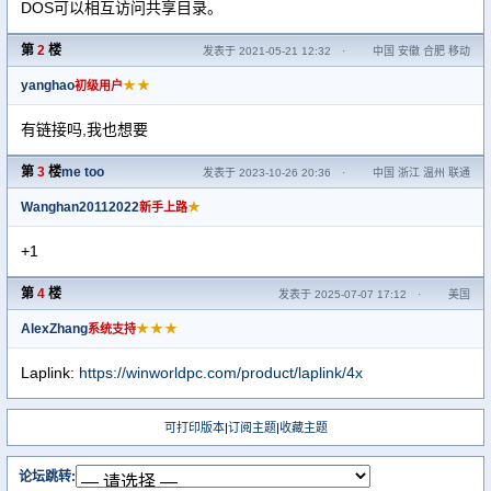
DOS可以相互访问共享目录。
第
2
楼
发表于 2021-05-21 12:32
·
中国 安徽 合肥 移动
yanghao
★★
初级用户
有链接吗,我也想要
第
3
楼
me too
发表于 2023-10-26 20:36
·
中国 浙江 温州 联通
Wanghan20112022
★
新手上路
+1
第
4
楼
发表于 2025-07-07 17:12
·
美国
AlexZhang
★★★
系统支持
Laplink:
https://winworldpc.com/product/laplink/4x
可打印版本
|
订阅主题
|
收藏主题
论坛跳转: