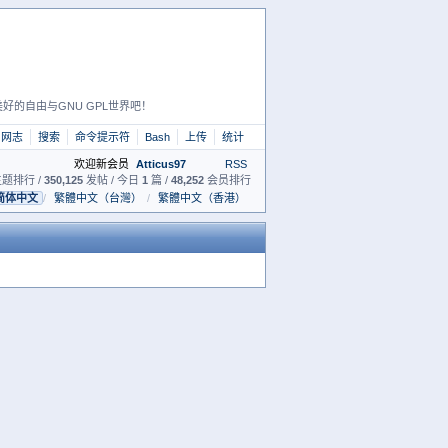
好的自由与GNU GPL世界吧！
网志
搜索
命令提示符
Bash
上传
统计
欢迎新会员
Atticus97
RSS
题排行 /
350,125
发帖 / 今日
1
篇 /
48,252
会员排行
简体中文
/
繁體中文（台灣）
/
繁體中文（香港）