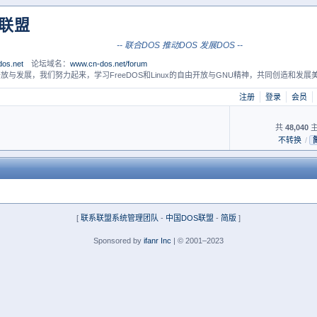
S联盟
-- 联合DOS 推动DOS 发展DOS --
os.net
论坛域名：
www.cn-dos.net/forum
放与发展，我们努力起来，学习FreeDOS和Linux的自由开放与GNU精神，共同创造和发展美
注册
登录
会员
共
48,040
主
不转换
/
[
联系联盟系统管理团队
-
中国DOS联盟
-
简版
]
Sponsored by
ifanr Inc
| © 2001–2023