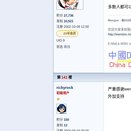
多数人都可
积分
27,736
Wengier - 新DO
发帖
10,521
注册 2002-10-09 12:00
欢迎大家来到我
23年会员
http://wendos.m
UID 9
E-Mail & MS
状态
离线
第
141
楼
rickyrock
严重感谢wengi
初级用户
外加支持
★
积分
150
发帖
12
注册 2004-06-04 00:00