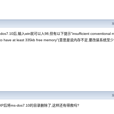
发
s7.10后,输入win就可以入98,但有以下提示"insufficient conventional memor
ten to have at least 335kb free memory"(意思是说内存不足,要改
发
XP后将ms-dos7.10的目录删除了,这样还有得救吗?