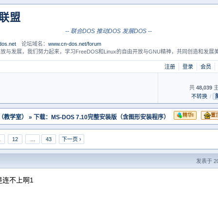
S联盟
-- 联合DOS 推动DOS 发展DOS --
os.net
论坛域名：
www.cn-dos.net/forum
放与发展，我们努力起来，学习FreeDOS和Linux的自由开放与GNU精神，共同创造和发展美
注册
登录
会员
共
48,039
主
不转换
/
精华I
置
 （教学室）
» 下载：MS-DOS 7.10完整安装版（含图形安装程序）
1
12
…
43
下一页 ›
发表于 200
是连不上啊1