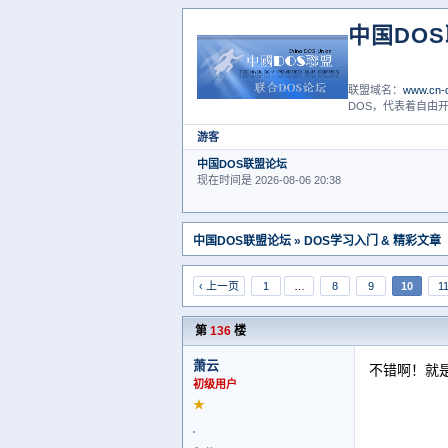
中国DO
联盟域名：
www.cn-d
DOS，代表着自由开
游客
中国DOS联盟论坛
现在时间是 2026-08-06 20:38
中国DOS联盟论坛
»
DOS学习入门 & 精彩文章
‹ 上一页
1
…
8
9
10
1
第
136
楼
萧云
不错啊！就
初级用户
★