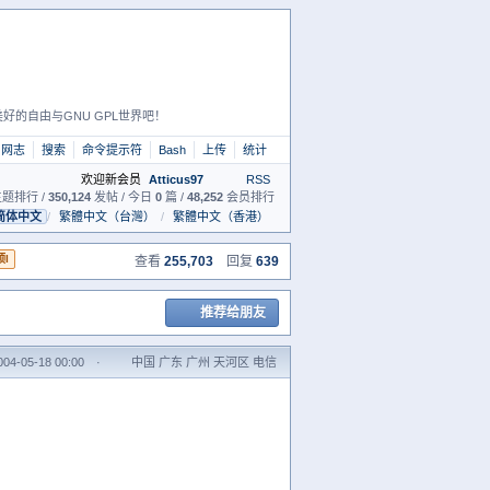
好的自由与GNU GPL世界吧！
网志
搜索
命令提示符
Bash
上传
统计
欢迎新会员
Atticus97
RSS
题排行 /
350,124
发帖 / 今日
0
篇 /
48,252
会员排行
简体中文
/
繁體中文（台灣）
/
繁體中文（香港）
顶I
查看
255,703
回复
639
推荐给朋友
4-05-18 00:00
·
中国 广东 广州 天河区 电信