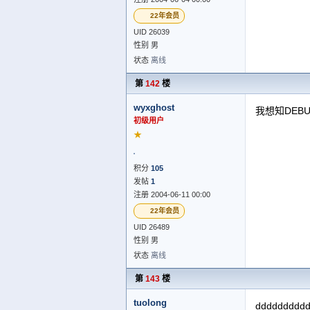
22年会员
UID 26039
性别 男
状态
离线
第
142
楼
wyxghost
我想知DEB
初级用户
★
积分
105
发帖
1
注册 2004-06-11 00:00
22年会员
UID 26489
性别 男
状态
离线
第
143
楼
tuolong
ddddddddd