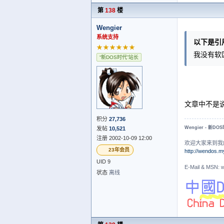
第
138
楼
Wengier
系统支持
以下是引
★★★★★★
我没有软
“新DOS时代”站长
文章中不是
积分
27,736
Wengier - 新DO
发帖
10,521
注册 2002-10-09 12:00
欢迎大家来到我
23年会员
http://wendos.m
UID 9
E-Mail & MS
状态
离线