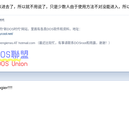
以进去了，所以就不用说了，只是少数人由于使用方法不对没能进入，所
S时代
的“新DOS时代”网站，里面有各类DOS软件和资料，地址：
ycool.net/
N: wengierwu AT hotmail.com （最近比较忙，有事请联系DOSroot和雨露，谢谢！）
er!!!!