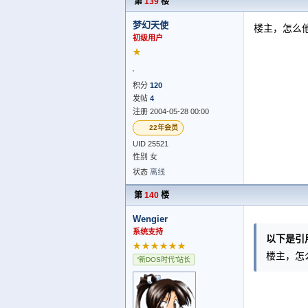
第
139
楼
梦幻天使
楼主，怎么他
初级用户
★
积分
120
发帖
4
注册 2004-05-28 00:00
22年会员
UID 25521
性别 女
状态
离线
第
140
楼
Wengier
系统支持
以下是引
★★★★★★
楼主，怎
“新DOS时代”站长