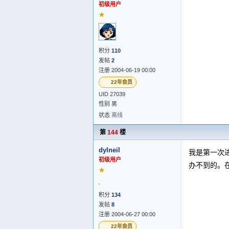
初级用户
★
积分
110
发帖
2
注册 2004-06-19 00:00
22年会员
UID 27039
性别 男
状态
离线
第
144
楼
dylneil
我是第一次
初级用户
办不到的。
★
积分
134
发帖
8
注册 2004-06-27 00:00
22年会员