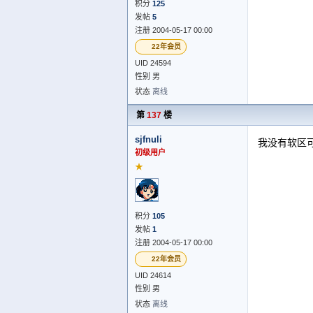
积分
125
发帖
5
注册 2004-05-17 00:00
22年会员
UID 24594
性别 男
状态
离线
第
137
楼
sjfnuli
我没有软区
初级用户
★
积分
105
发帖
1
注册 2004-05-17 00:00
22年会员
UID 24614
性别 男
状态
离线