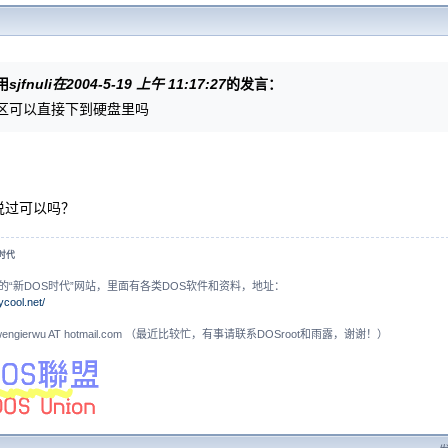
用
sjfnuli在2004-5-19 上午 11:17:27
的发言：
区可以直接下到硬盘里吗
说过可以吗？
S时代
的“新DOS时代”网站，里面有各类DOS软件和资料，地址：
ycool.net/
N: wengierwu AT hotmail.com （最近比较忙，有事请联系DOSroot和雨露，谢谢！）