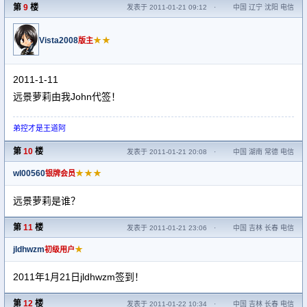
第
9
楼
发表于 2011-01-21 09:12
·
中国 辽宁 沈阳 电信
Vista2008
★★
版主
2011-1-11
远景萝莉由我John代签！
弟控才是王道阿
第
10
楼
发表于 2011-01-21 20:08
·
中国 湖南 常德 电信
wl00560
★★★
银牌会员
远景萝莉是谁？
第
11
楼
发表于 2011-01-21 23:06
·
中国 吉林 长春 电信
jldhwzm
★
初级用户
2011年1月21日jldhwzm签到！
第
12
楼
发表于 2011-01-22 10:34
·
中国 吉林 长春 电信