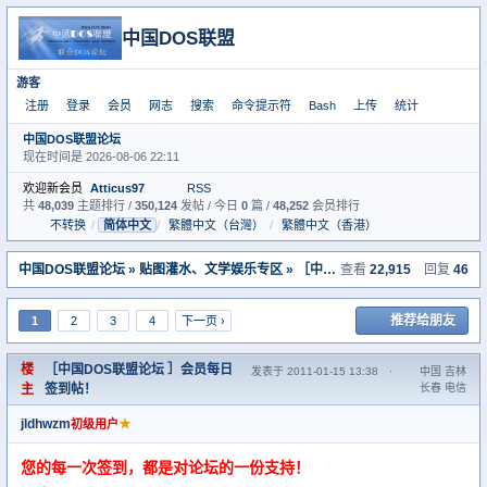
中国DOS联盟
游客
注册
登录
会员
网志
搜索
命令提示符
Bash
上传
统计
中国DOS联盟论坛
现在时间是 2026-08-06 22:11
欢迎新会员
Atticus97
RSS
共
48,039
主题排行 /
350,124
发帖 / 今日
0
篇 /
48,252
会员排行
不转换
/
简体中文
/
繁體中文（台灣）
/
繁體中文（香港）
中国DOS联盟论坛
»
贴图灌水、文学娱乐专区
» ［中国DOS联盟论坛 ］会员每日签到帖！
查看
22,915
回复
46
推荐给朋友
1
2
3
4
下一页 ›
楼
［中国DOS联盟论坛 ］会员每日
发表于 2011-01-15 13:38
·
中国 吉林
主
签到帖！
长春 电信
jldhwzm
★
初级用户
您的每一次签到，都是对论坛的一份支持！