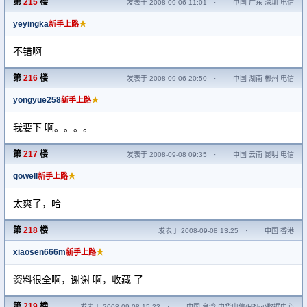
第
215
楼
发表于 2008-09-06 11:01
·
中国 广东 深圳 电信
yeyingka
★
新手上路
不错啊
第
216
楼
发表于 2008-09-06 20:50
·
中国 湖南 郴州 电信
yongyue258
★
新手上路
我要下 啊。。。。
第
217
楼
发表于 2008-09-08 09:35
·
中国 云南 昆明 电信
gowell
★
新手上路
太爽了，哈
第
218
楼
发表于 2008-09-08 13:25
·
中国 香港
xiaosen666m
★
新手上路
资料很全啊，谢谢 啊，收藏 了
第
219
楼
发表于 2008-09-08 15:23
·
中国 台湾 中华电信(HiNet)数据中心