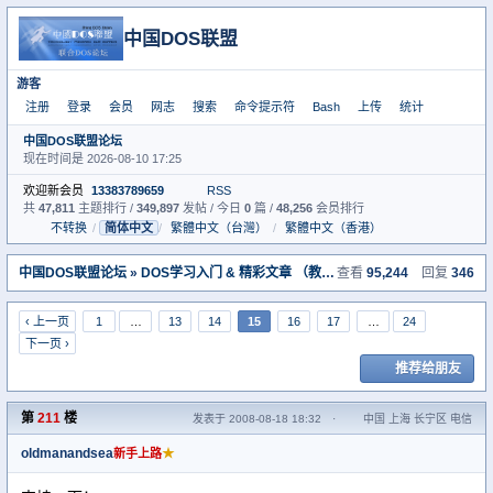
中国DOS联盟
游客
注册
登录
会员
网志
搜索
命令提示符
Bash
上传
统计
中国DOS联盟论坛
现在时间是 2026-08-10 17:25
欢迎新会员
13383789659
RSS
共
47,811
主题排行 /
349,897
发帖 / 今日
0
篇 /
48,256
会员排行
不转换
/
简体中文
/
繁體中文（台灣）
/
繁體中文（香港）
中国DOS联盟论坛
»
DOS学习入门 & 精彩文章 （教学室）
查看
» 学习dos的经典资
95,244
回复
346
‹ 上一页
1
…
13
14
15
16
17
…
24
下一页 ›
推荐给朋友
第
211
楼
发表于 2008-08-18 18:32
·
中国 上海 长宁区 电信
oldmanandsea
★
新手上路