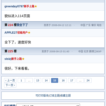
greenday0797
★
新手上路
貌似进入114页面
第
224
楼
我全下了
发表于 2008-09-12 12:11
·
中国 广东 肇庆 电信
APPLE27
★
初级用户
全下了，速度好快
第
225
楼
发表于 2008-09-15 01:40
·
中国 北京 鹏博士BGP
slslzj
★
新手上路
很好，下来看看。
‹ 上一页
1
…
13
14
15
16
17
…
24
下一页 ›
可打印版本
|
订阅主题
|
收藏主题