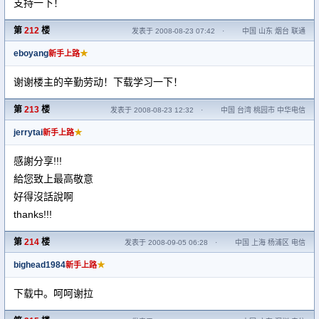
支持一下！
第
212
楼
发表于 2008-08-23 07:42
·
中国 山东 烟台 联通
eboyang
★
新手上路
谢谢楼主的辛勤劳动！下载学习一下！
第
213
楼
发表于 2008-08-23 12:32
·
中国 台湾 桃园市 中华电信
jerrytai
★
新手上路
感謝分享!!!
給您致上最高敬意
好得沒話說啊
thanks!!!
第
214
楼
发表于 2008-09-05 06:28
·
中国 上海 杨浦区 电信
bighead1984
★
新手上路
下载中。呵呵谢拉