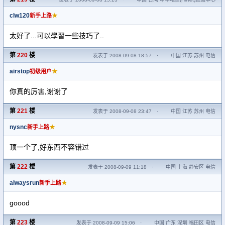
clw120
★
新手上路
太好了...可以學習一些技巧了..
第
220
楼
发表于 2008-09-08 18:57
·
中国 江苏 苏州 电信
airstop
★
初级用户
你真的厉害,谢谢了
第
221
楼
发表于 2008-09-08 23:47
·
中国 江苏 苏州 电信
nysnc
★
新手上路
顶一个了,好东西不容错过
第
222
楼
发表于 2008-09-09 11:18
·
中国 上海 静安区 电信
alwaysrun
★
新手上路
goood
第
223
楼
发表于 2008-09-09 15:06
·
中国 广东 深圳 福田区 电信