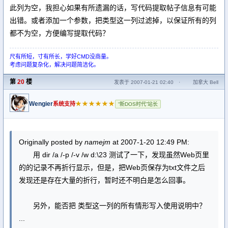
此列为空，我担心如果有所遗漏的话，写代码提取帖子信息有可能
出错。或者添加一个参数，把类型这一列过滤掉，以保证所有的列
都不为空，方便编写提取代码？
尺有所短，寸有所长，学好CMD没商量。
考虑问题复杂化，解决问题简洁化。
第
20
楼
发表于 2007-01-21 02:40
·
加拿大 Bell
Wengier
★★★★★★
系统支持
“新DOS时代”站长
Originally posted by
namejm
at 2007-1-20 12:49 PM:
用 dir /a /-p /-v /w d:\23 测试了一下，发现虽然Web页里
的的记录不再折行显示，但是，把Web页保存为txt文件之后
发现还是存在大量的折行，暂时还不明白是怎么回事。
另外，能否把 类型这一列的所有情形写入使用说明中？
...