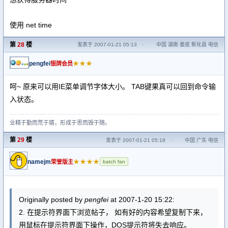
使用 net time
第
28
楼
发表于 2007-01-21 05:13
·
中国 湖南 娄底 新化县 电信
pengfei
★★★
银牌会员
呵~ 原来可以用IE菜单调节字体大小。 TAB键果真可以回到命令输
入状态。
业精于勤而荒于嬉，形成于思而毁于随。
第
29
楼
发表于 2007-01-21 05:18
·
中国 广东 电信
namejm
★★★★
荣誉版主
batch fan
Originally posted by
pengfei
at 2007-1-20 15:22:
2. 在提示符界面下浏览帖子， 如有好的内容希望复制下来，
用鼠标在提示符界面下操作，DOS提示符将失去响应。