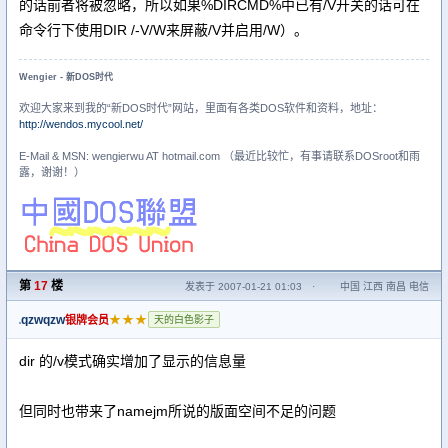
的话前者将被忽略，所以如果%DIRCMD%中已有/V开关的话可在
命令行下使用DIR /-V/W来屏蔽/V并启用/W）。
Wengier - 新DOS时代
欢迎大家来到我的“新DOS时代”网站，里面有各类DOS软件和资料，地址：
http://wendos.mycool.net/
E-Mail & MSN: wengierwu AT hotmail.com （最近比较忙，有事请联系DOSroot和雨
露，谢谢！）
第
17
楼
发表于 2007-01-21 01:03
·
中国 江西 南昌 电信
qzwqzw
★★★
银牌会员
天的白色影子
dir 的/v模式确实增加了显示的信息量
但同时也带来了namejm所说的版面空间不足的问题