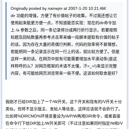
Originally posted by
namejm
at 2007-1-20 10:21 AM:
dir 功能的增强，方便了有价值帖子的收集，不过我还想让它
使用起来能更方便一点，不知道能否实现：现在的dir命令加
上 /a 参数之后，同一条记录将分成两行折行显示，若要按照
标题及回帖数量再参考点击率来编一段脚本提取有价值的帖子
的话，因为存在大量的奇偶行判断，代码的效率将不甚理想，
若能把同一条记录显示在同一行上的话，就比较方便了。但是
这样一来的话，在网页中就有可能需要增加水平滚动条(是这
样称呼的么？对网页框架的术语不太懂，汗=_=!)来显示完整
内容，有可能给网页浏览带来一些不便。这该如何取舍是好？
我刚才已给DIR加上了一个/W开关，这个开关和现有的/V开关十分
类似，但将不显示版主、发帖人等信息，这样应该就不会折行了。
比如将%DIRCMD%环境变量设为/A/P/W再用DIR命令，或者直接
在命令行下给DIR加上/W开关即可（不过注意如果同时指定/W和/V