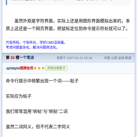
虽然外观是字符界面，实际上还是用图形界面模拟出来的，本
质上这还是一个网页界面，把鼠标定位到命令提示符处就可以了。
尺有所短，寸有所长，学好CMD没商量。
考虑问题复杂化，解决问题简洁化。
第
30
楼
一个笔误
发表于 2007-01-21 05:34
·
中国 山西 运城 联通
qzwqzw
★★★
银牌会员
天的白色影子
命令行提示中频繁出现一个词——贴子
实际应为帖子
我们常常混用“转帖”与“转贴”二词
虽然二词同义，但不代表二字同义