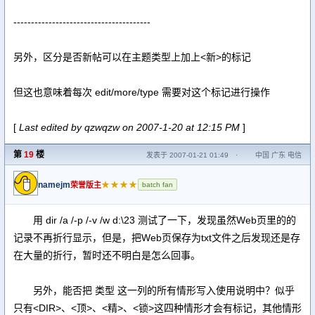
---------------------------------------
另外，区分是否新帖可以在主题类型上加上<新>的标记
但这也意味着每次 edit/more/type 需要对这个标记进行操作
[
Last edited by qzwqzw on 2007-1-20 at 12:15 PM
]
第
19
楼
发表于 2007-01-21 01:49
·
中国 广东 电信
namejm
★★★★
荣誉版主
batch fan
用 dir /a /-p /-v /w d:\23 测试了一下，发现虽然Web页里的的
记录不再折行显示，但是，把Web页保存为txt文件之后发现还是存
在大量的折行，暂时还不明白是怎么回事。
另外，能否把 类型 这一列的所有情形写入使用说明中？似乎
只有<DIR>、<顶>、<精>、<锁>这四种情形才会有标记，其他情形