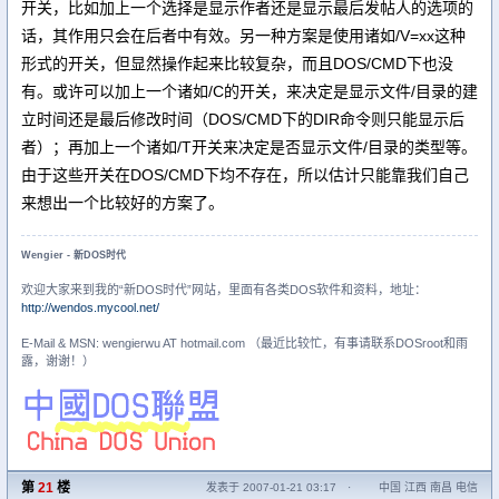
开关，比如加上一个选择是显示作者还是显示最后发帖人的选项的
话，其作用只会在后者中有效。另一种方案是使用诸如/V=xx这种
形式的开关，但显然操作起来比较复杂，而且DOS/CMD下也没
有。或许可以加上一个诸如/C的开关，来决定是显示文件/目录的建
立时间还是最后修改时间（DOS/CMD下的DIR命令则只能显示后
者）；再加上一个诸如/T开关来决定是否显示文件/目录的类型等。
由于这些开关在DOS/CMD下均不存在，所以估计只能靠我们自己
来想出一个比较好的方案了。
Wengier - 新DOS时代
欢迎大家来到我的“新DOS时代”网站，里面有各类DOS软件和资料，地址：
http://wendos.mycool.net/
E-Mail & MSN: wengierwu AT hotmail.com （最近比较忙，有事请联系DOSroot和雨
露，谢谢！）
第
21
楼
发表于 2007-01-21 03:17
·
中国 江西 南昌 电信