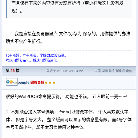
而且保存下来的内容没有发现有折行（至少在我这儿没有发
现）。
我是直接在浏览器里点 文件/另存为 保存的，用你提供的办法
确实不会产生折行。
尺有所短，寸有所长，学好CMD没商量。
考虑问题复杂化，解决问题简洁化。
第
26
楼
发表于 2007-01-21 04:22
·
中国 湖南 娄底 新化县 电信
pengfei
★★★
银牌会员
很好的Web/DOS命令提示符， 功能也不错， 让人眼前一亮~~~!
1. 不知能否加入字号选项， font可以修改字体， 个人喜欢默认字
体， 但是字号太大， 整个版面可以显示的信息量有限。而4号字体
字号虽然小些，却不太习惯使用这种字体。