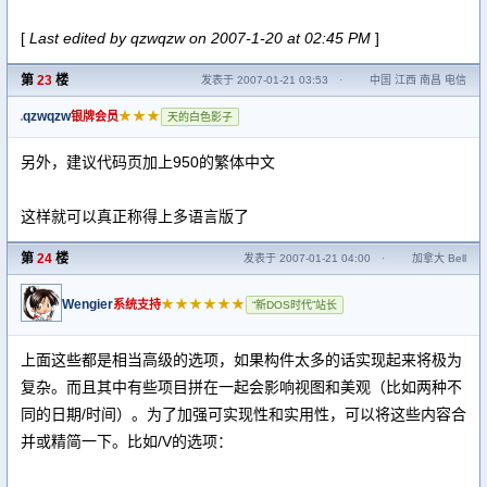
[
Last edited by qzwqzw on 2007-1-20 at 02:45 PM
]
第
23
楼
发表于 2007-01-21 03:53
·
中国 江西 南昌 电信
qzwqzw
★★★
银牌会员
天的白色影子
另外，建议代码页加上950的繁体中文
这样就可以真正称得上多语言版了
第
24
楼
发表于 2007-01-21 04:00
·
加拿大 Bell
Wengier
★★★★★★
系统支持
“新DOS时代”站长
上面这些都是相当高级的选项，如果构件太多的话实现起来将极为
复杂。而且其中有些项目拼在一起会影响视图和美观（比如两种不
同的日期/时间）。为了加强可实现性和实用性，可以将这些内容合
并或精简一下。比如/V的选项：