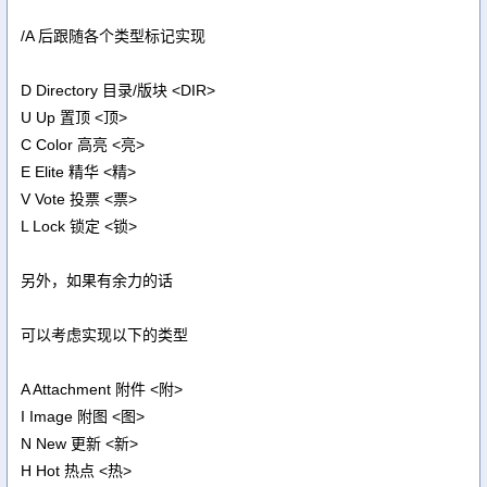
/A 后跟随各个类型标记实现
D Directory 目录/版块 <DIR>
U Up 置顶 <顶>
C Color 高亮 <亮>
E Elite 精华 <精>
V Vote 投票 <票>
L Lock 锁定 <锁>
另外，如果有余力的话
可以考虑实现以下的类型
A Attachment 附件 <附>
I Image 附图 <图>
N New 更新 <新>
H Hot 热点 <热>