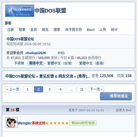
中国DOS联盟
游客
注册
登录
会员
网志
搜索
命令提示符
Bash
上传
统计
中国DOS联盟论坛
现在时间是 2026-08-08 19:52
欢迎新会员
chuliupi2026
RSS
共
47,811
主题排行 /
349,895
发帖 / 今日
0
篇 /
48,253
会员排行
不转换
/
简体中文
/
繁體中文（台灣）
/
繁體中文（香港）
查看
125,506
回复
156
中国DOS联盟论坛
»
意见反馈 & 网友交流
» [推荐]论坛DOS命令提示符界面的使用说明及命令详解
‹ 上一页
1
2
3
4
…
11
下一页 ›
推荐给朋友
第
16
楼
发表于 2007-01-21 01:01
·
加拿大 Bell
Wengier
★★★★★★
系统支持
“新DOS时代”站长