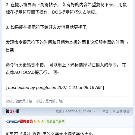
2. 在提示符界面下浏览帖子， 如有好的内容希望复制下来， 用鼠
标在提示符界面下操作，DOS提示符将失去响应。
3. 如果能在提示符下给好友发消息就更棒了。
发现命令提示符下的时间和日期为本机的而非论坛服务器的时间与
日期.
命令行历史感觉不错， 可以用上下光标选择以往输入的命令， 在
点像AUTOCAD提示行， 呵~
[
Last edited by pengfei on 2007-1-21 at 05:19 AM
]
业精于勤而荒于嬉，形成于思而毁于随。
第
27
楼
发表于 2007-01-21 05:06
·
中国 山西 运城 联通
qzwqzw
★★★
银牌会员
天的白色影子
IE里可以通过“查看”里的文字大小调节字体大小