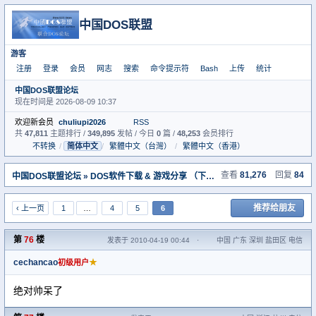
中国DOS联盟
游客
注册
登录
会员
网志
搜索
命令提示符
Bash
上传
统计
中国DOS联盟论坛
现在时间是 2026-08-09 10:37
欢迎新会员
chuliupi2026
RSS
共
47,811
主题排行 /
349,895
发帖 / 今日
0
篇 /
48,253
会员排行
不转换
/
简体中文
/
繁體中文（台灣）
/
繁體中文（香港）
查看
81,276
回复
84
中国DOS联盟论坛
»
DOS软件下载 & 游戏分享 （下载室）
» [推荐]发现一个早期d
推荐给朋友
‹ 上一页
1
…
4
5
6
第
76
楼
发表于 2010-04-19 00:44
·
中国 广东 深圳 盐田区 电信
cechancao
★
初级用户
绝对帅呆了