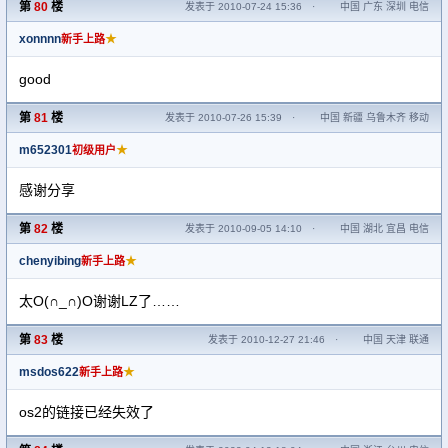
第
80
楼
发表于 2010-07-24 15:36
·
中国 广东 深圳 电信
xonnnn
★
新手上路
good
第
81
楼
发表于 2010-07-26 15:39
·
中国 新疆 乌鲁木齐 移动
m652301
★
初级用户
感谢分享
第
82
楼
发表于 2010-09-05 14:10
·
中国 湖北 宜昌 电信
chenyibing
★
新手上路
太O(∩_∩)O谢谢LZ了……
第
83
楼
发表于 2010-12-27 21:46
·
中国 天津 联通
msdos622
★
新手上路
os2的链接已经失效了