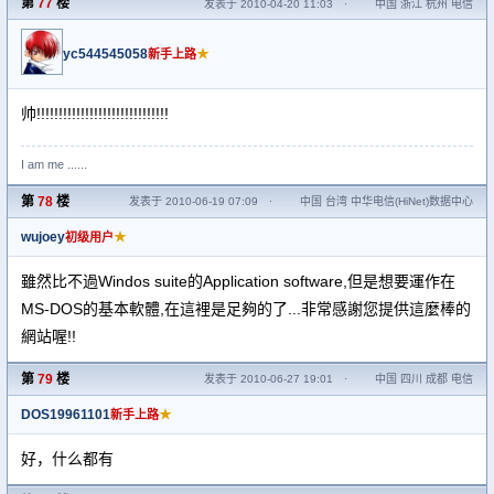
第
77
楼
发表于 2010-04-20 11:03
·
中国 浙江 杭州 电信
yc544545058
★
新手上路
帅!!!!!!!!!!!!!!!!!!!!!!!!!!!!!!
I am me ......
第
78
楼
发表于 2010-06-19 07:09
·
中国 台湾 中华电信(HiNet)数据中心
wujoey
★
初级用户
雖然比不過Windos suite的Application software,但是想要運作在
MS-DOS的基本軟體,在這裡是足夠的了...非常感謝您提供這麼棒的
網站喔!!
第
79
楼
发表于 2010-06-27 19:01
·
中国 四川 成都 电信
DOS19961101
★
新手上路
好，什么都有