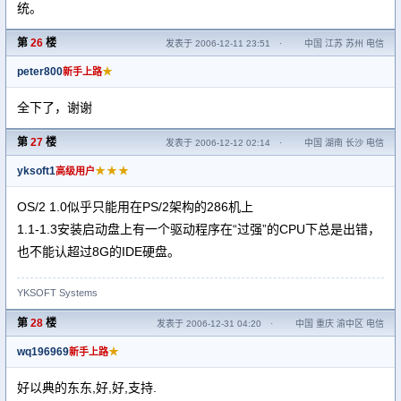
统。
第
26
楼
发表于 2006-12-11 23:51
·
中国 江苏 苏州 电信
peter800
★
新手上路
全下了，谢谢
第
27
楼
发表于 2006-12-12 02:14
·
中国 湖南 长沙 电信
yksoft1
★★★
高级用户
OS/2 1.0似乎只能用在PS/2架构的286机上
1.1-1.3安装启动盘上有一个驱动程序在“过强”的CPU下总是出错，
也不能认超过8G的IDE硬盘。
YKSOFT Systems
第
28
楼
发表于 2006-12-31 04:20
·
中国 重庆 渝中区 电信
wq196969
★
新手上路
好以典的东东,好,好,支持.