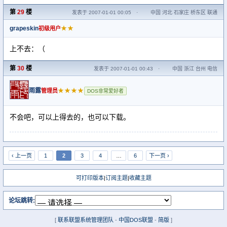
第
29
楼
发表于 2007-01-01 00:05
·
中国 河北 石家庄 桥东区 联通
grapeskin
★★
初级用户
上不去：（
第
30
楼
发表于 2007-01-01 00:43
·
中国 浙江 台州 电信
雨露
★★★★
管理员
DOS非常爱好者
不会吧，可以上得去的，也可以下载。
‹ 上一页
1
2
3
4
…
6
下一页 ›
可打印版本
|
订阅主题
|
收藏主题
论坛跳转:
[
联系联盟系统管理团队
-
中国DOS联盟
-
简版
]