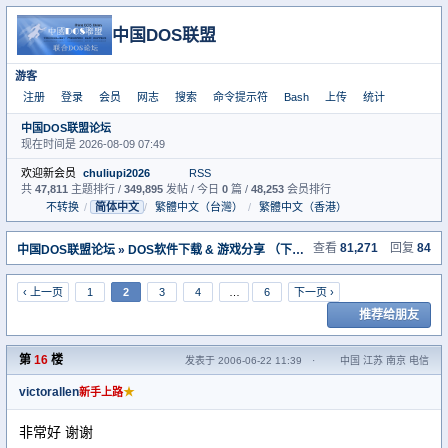
中国DOS联盟
游客
注册
登录
会员
网志
搜索
命令提示符
Bash
上传
统计
中国DOS联盟论坛
现在时间是 2026-08-09 07:49
欢迎新会员
chuliupi2026
RSS
共
47,811
主题排行 /
349,895
发帖 / 今日
0
篇 /
48,253
会员排行
不转换
/
简体中文
/
繁體中文（台灣）
/
繁體中文（香港）
查看
81,271
回复
84
中国DOS联盟论坛
»
DOS软件下载 & 游戏分享 （下载室）
» [推荐]发现一个早期d
‹ 上一页
1
2
3
4
…
6
下一页 ›
推荐给朋友
第
16
楼
发表于 2006-06-22 11:39
·
中国 江苏 南京 电信
victorallen
★
新手上路
非常好 谢谢