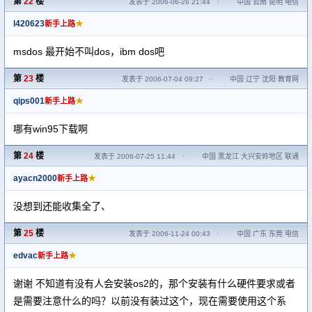
第
22
楼
发表于 2006-06-26 21:44
·
中国 云南 昆明 电信
l420623
★
新手上路
msdos 最开始不叫dos，ibm dos吧
第
23
楼
发表于 2006-07-04 09:27
·
中国 辽宁 沈阳 教育网
qips001
★
新手上路
哪有win95下载啊
第
24
楼
发表于 2006-07-25 11:44
·
中国 黑龙江 大兴安岭地区 联通
ayacn2000
★
新手上路
没想到还能收集全了、
第
25
楼
发表于 2006-11-24 00:43
·
中国 广东 东莞 电信
edvac
★
新手上路
谢谢 不知道有没有人会安装os2的，那个安装有什么硬件要求或者
是需要注意什么的吗？以前没有装过这个，现在需要使用这个系