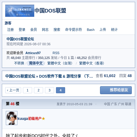
中国DOS联盟
游客
注册
登录
会员
网志
搜索
命令提示符
Bash
上传
统计
中国DOS联盟论坛
现在时间是 2026-08-07 00:36
欢迎新会员
Atticus97
RSS
共
48,040
主题排行 /
350,125
发帖 / 今日
1
篇 /
48,252
会员排行
不转换
/
简体中文
/
繁體中文（台灣）
/
繁體中文（香港）
查看
61,602
回复
48
中国DOS联盟论坛
»
DOS软件下载 & 游戏分享 （下载室）
» [推荐]DOS联盟下
推荐给朋友
‹ 上一页
1
2
3
4
第
46
楼
发表于 2010-05-03 21:39
·
中国 广东 广州 联通
kuuga
★
初级用户
除了起步和新DOS时代之外，全挂了:(