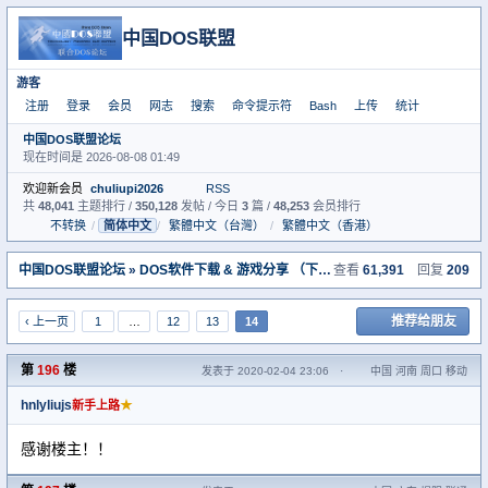
中国DOS联盟
游客
注册
登录
会员
网志
搜索
命令提示符
Bash
上传
统计
中国DOS联盟论坛
现在时间是 2026-08-08 01:49
欢迎新会员
chuliupi2026
RSS
共
48,041
主题排行 /
350,128
发帖 / 今日
3
篇 /
48,253
会员排行
不转换
/
简体中文
/
繁體中文（台灣）
/
繁體中文（香港）
中国DOS联盟论坛
»
DOS软件下载 & 游戏分享 （下载室）
查看
» [下载]DOS经典:最
61,391
回复
209
推荐给朋友
‹ 上一页
1
…
12
13
14
第
196
楼
发表于 2020-02-04 23:06
·
中国 河南 周口 移动
hnlyliujs
★
新手上路
感谢楼主！！