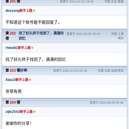
第
201
楼
发表于 2021-07-22 15:04
·
中国 北京 联通
dosyang
★
新手上路
不知道这个账号能不能回复了。
第
202
找了好久终于找到了，满满的
发表于 2021-10-05 16:19
·
中国 上海
楼
回忆
电信
rhino81
★
新手上路
找了好久终于找到了，满满的回忆
第
203
楼
好棒
发表于 2021-11-05 20:18
·
中国 山西 运城 移动
XiaoJi
★
新手上路
非常有用
第
204
楼
发表于 2023-05-20 05:46
zijie2543
★
新手上路
谢谢你的分享！