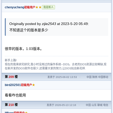
chenyucheng
★★
初级用户
我是新人
Originally posted by
zijie2543
at 2023-5-20 05:49:
不知道这个的版本是多少
很早的版本，1.03版本。
新手上路!
现在的我来研究研究,我小时没用过的操作系统--DOS。古老的DOS资源比较稀缺,现
在新开发的DOS软件也很少,还需要大家的努力,让DOS玩出新花样.
第
209
楼
发表于 2025-06-02 13:53
·
中国 陕西 中国移动
bird202501
★
初级用户
看看咋也能用
第
210
楼
发表于 2026-05-13 12:16
·
中国 山东 聊城 电信