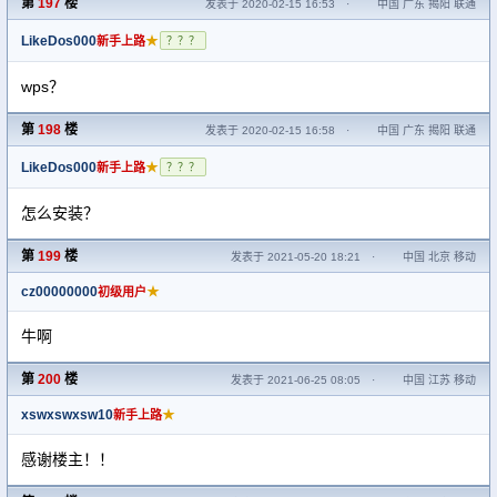
第
197
楼
发表于 2020-02-15 16:53
·
中国 广东 揭阳 联通
LikeDos000
★
新手上路
？？？
wps？
第
198
楼
发表于 2020-02-15 16:58
·
中国 广东 揭阳 联通
LikeDos000
★
新手上路
？？？
怎么安装？
第
199
楼
发表于 2021-05-20 18:21
·
中国 北京 移动
cz00000000
★
初级用户
牛啊
第
200
楼
发表于 2021-06-25 08:05
·
中国 江苏 移动
xswxswxsw10
★
新手上路
感谢楼主！！