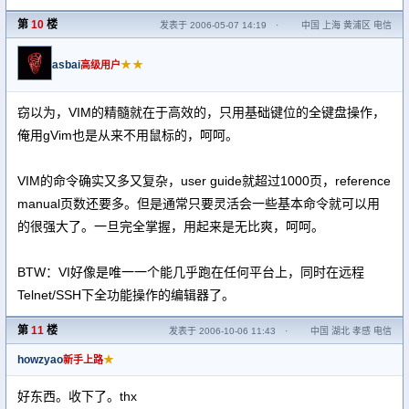
第
10
楼
发表于 2006-05-07 14:19
·
中国 上海 黄浦区 电信
asbai
★★
高级用户
窃以为，VIM的精髓就在于高效的，只用基础键位的全键盘操作，
俺用gVim也是从来不用鼠标的，呵呵。
VIM的命令确实又多又复杂，user guide就超过1000页，reference
manual页数还要多。但是通常只要灵活会一些基本命令就可以用
的很强大了。一旦完全掌握，用起来是无比爽，呵呵。
BTW：VI好像是唯一一个能几乎跑在任何平台上，同时在远程
Telnet/SSH下全功能操作的编辑器了。
第
11
楼
发表于 2006-10-06 11:43
·
中国 湖北 孝感 电信
howzyao
★
新手上路
好东西。收下了。thx