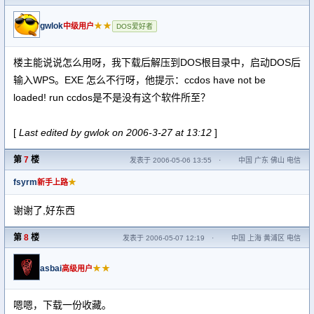
gwlok
★★
中级用户
DOS爱好者
楼主能说说怎么用呀，我下载后解压到DOS根目录中，启动DOS后
输入WPS。EXE 怎么不行呀，他提示：ccdos have not be
loaded! run ccdos是不是没有这个软件所至？
[
Last edited by gwlok on 2006-3-27 at 13:12
]
第
7
楼
发表于 2006-05-06 13:55
·
中国 广东 佛山 电信
fsyrm
★
新手上路
谢谢了,好东西
第
8
楼
发表于 2006-05-07 12:19
·
中国 上海 黄浦区 电信
asbai
★★
高级用户
嗯嗯，下载一份收藏。