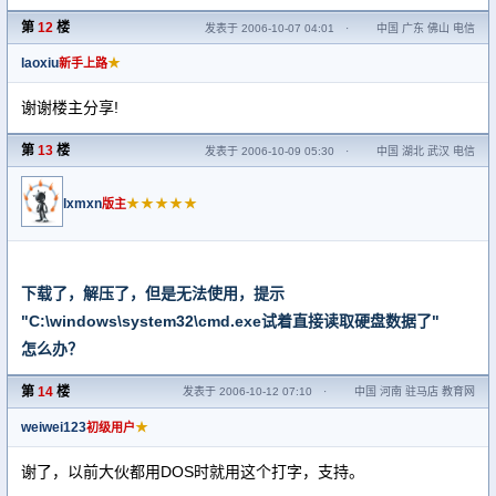
第
12
楼
发表于 2006-10-07 04:01
·
中国 广东 佛山 电信
laoxiu
★
新手上路
谢谢楼主分享!
第
13
楼
发表于 2006-10-09 05:30
·
中国 湖北 武汉 电信
lxmxn
★★★★★
版主
下载了，解压了，但是无法使用，提示
"C:\windows\system32\cmd.exe试着直接读取硬盘数据了"
怎么办？
第
14
楼
发表于 2006-10-12 07:10
·
中国 河南 驻马店 教育网
weiwei123
★
初级用户
谢了，以前大伙都用DOS时就用这个打字，支持。