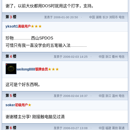
谢了，以前大伙都用DOS时就用这个打字，支持。
第
3
楼
发表于 2006-01-30 20:50
·
中国 湖南 长沙 浏阳市 电信
yksoft1
★★★
高级用户
珍物...............西山SPDOS
可惜只有我一直没学会的五笔输入法..............
第
4
楼
发表于 2006-02-03 14:25
·
中国 浙江 衢州 电信
weilong888
★★★
银牌会员
这可是个好东西啊。
第
5
楼
发表于 2006-02-04 16:37
·
中国 浙江 温州 电信
soker
★
初级用户
谢谢楼主分享! 刚接触电脑见过滴
第
6
楼
发表于 2006-03-27 13:08
·
中国 福建 莆田 联通