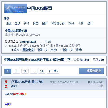
中国DOS联盟
游客
注册
登录
会员
网志
搜索
命令提示符
Bash
上传
统计
中国DOS联盟论坛
现在时间是 2026-08-09 00:26
欢迎新会员
chuliupi2026
RSS
共
47,811
主题排行 /
349,895
发帖 / 今日
0
篇 /
48,253
会员排行
不转换
/
简体中文
/
繁體中文（台灣）
/
繁體中文（香港）
中国DOS联盟论坛
»
DOS软件下载 & 游戏分享 （下载室）
查看
» [下载]DOS经典:最
61,441
回复
209
推荐给朋友
1
2
3
…
14
下一页 ›
楼
[下载]DOS经典:最小巧的
发表于 2006-01-16 02:41
·
中国 江苏 苏州
主
WPS
电信
userid
★
新手上路
wps