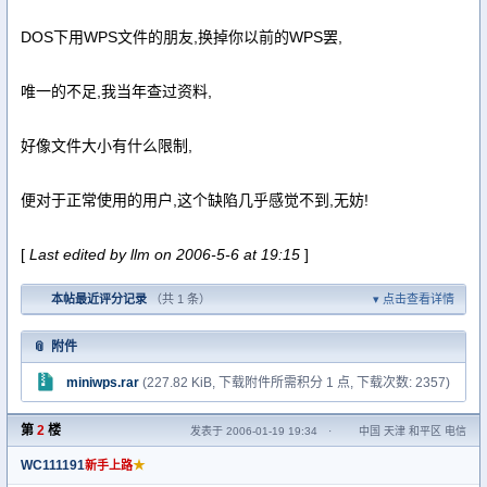
DOS下用WPS文件的朋友,换掉你以前的WPS罢,
唯一的不足,我当年查过资料,
好像文件大小有什么限制,
便对于正常使用的用户,这个缺陷几乎感觉不到,无妨!
[
Last edited by llm on 2006-5-6 at 19:15
]
本帖最近评分记录
（共 1 条）
点击查看详情
附件
miniwps.rar
(227.82 KiB, 下载附件所需积分 1 点, 下载次数: 2357)
第
2
楼
发表于 2006-01-19 19:34
·
中国 天津 和平区 电信
WC111191
★
新手上路