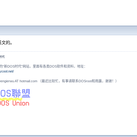
英文的。
S时代
的“新DOS时代”网站，里面有各类DOS软件和资料，地址：
ycool.net/
N: wengierwu AT hotmail.com （最近比较忙，有事请联系DOSroot和雨露，谢谢！）