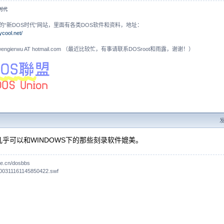
S时代
的“新DOS时代”网站，里面有各类DOS软件和资料，地址：
ycool.net/
N: wengierwu AT hotmail.com （最近比较忙，有事请联系DOSroot和雨露，谢谢！）
发
乎可以和WINDOWS下的那些刻录软件媲美。
one.cn/dosbbs
00311161145850422.swf