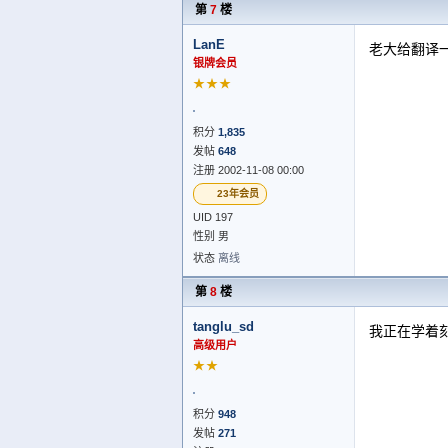
第
7
楼
LanE
老大给翻译
银牌会员
★★★
积分
1,835
发帖
648
注册 2002-11-08 00:00
23年会员
UID 197
性别 男
状态
离线
第
8
楼
tanglu_sd
我正在学着
高级用户
★★
积分
948
发帖
271