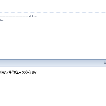
==================== kickout
ss!
发
盘刻录软件的应用文章在哪？