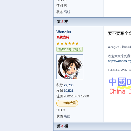
性别 男
状态
离线
第
3
楼
Wengier
要不要写个
系统支持
★★★★★★
Wengier - 新DO
“新DOS时代”站长
欢迎大家来到我
http://wendos.m
E-Mail & MS
积分
27,736
发帖
10,521
注册 2002-10-09 12:00
23年会员
UID 9
状态
离线
第
4
楼