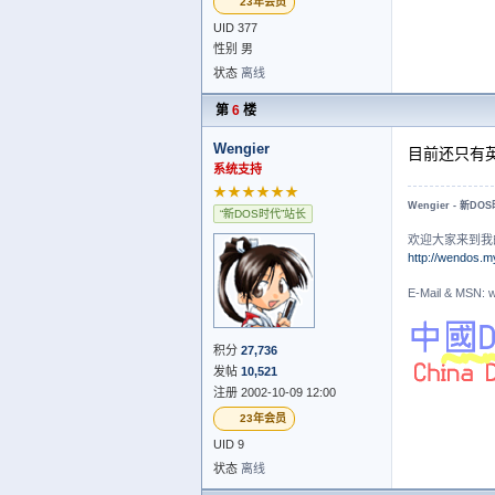
23年会员
UID 377
性别 男
状态
离线
第
6
楼
Wengier
目前还只有
系统支持
★★★★★★
Wengier - 新DO
“新DOS时代”站长
欢迎大家来到我
http://wendos.m
E-Mail & MS
积分
27,736
发帖
10,521
注册 2002-10-09 12:00
23年会员
UID 9
状态
离线