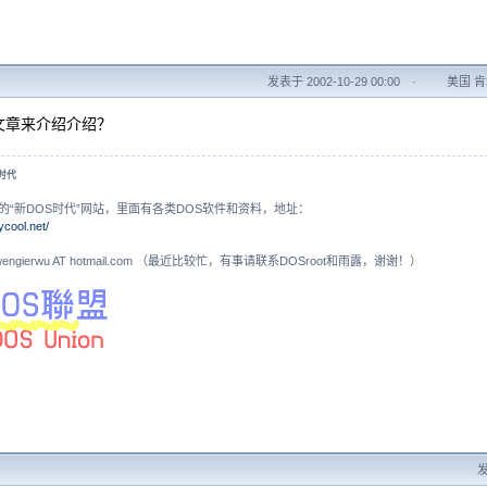
发表于 2002-10-29 00:00
·
美国 肯塔
文章来介绍介绍？
S时代
的“新DOS时代”网站，里面有各类DOS软件和资料，地址：
ycool.net/
N: wengierwu AT hotmail.com （最近比较忙，有事请联系DOSroot和雨露，谢谢！）
发