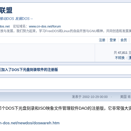
S联盟
联合DOS 推动DOS 发展DOS --
os.net
论坛域名：
www.cn-dos.net/forum
放与发展，我们努力起来，学习FreeDOS和Linux的自由开放与GNU精神，共同创造和发展美
注册
登录
会员
共
47,811
主
不转换
/
天加入了DOS下光盘刻录软件的注册版
发表于 2002-10-29 00:00
·
美国 肯塔
个DOS下光盘刻录和ISO映象文件管理软件DAO的注册版，它非常强大
cn-dos.net/newdos/doswareh.htm