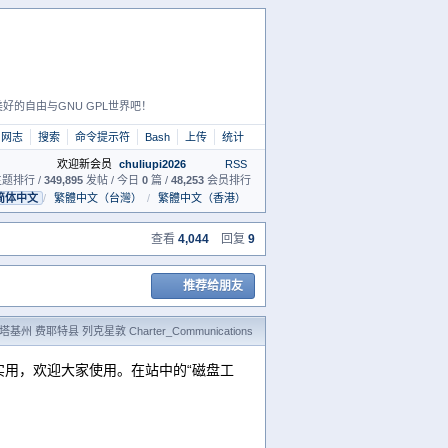
好的自由与GNU GPL世界吧！
网志
搜索
命令提示符
Bash
上传
统计
欢迎新会员
chuliupi2026
RSS
题排行 /
349,895
发帖 / 今日
0
篇 /
48,253
会员排行
简体中文
/
繁體中文（台灣）
/
繁體中文（香港）
查看
4,044
回复
9
推荐给朋友
基州 费耶特县 列克星敦 Charter_Communications
实用，欢迎大家使用。在站中的“磁盘工