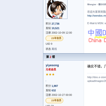
Wengier - 新DO
欢迎大家来到我
http://wendos.m
E-Mail & MS
积分
27,736
发帖
10,521
注册 2002-10-09 12:00
23年会员
UID 9
状态
离线
第
2
楼
yiyesong
确实不错，几
元老会员
★★★
http://dos.e-st
uploadImages/2
积分
1,987
发帖
632
注册 2002-10-27 00:00
23年会员
UID 73