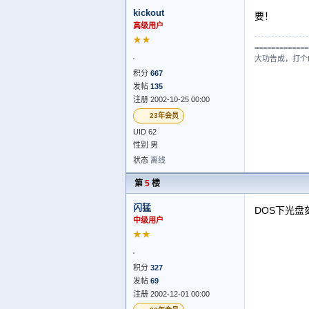
kickout
要！
高级用户
★★
=============
大功告成，打个Ki
积分
667
发帖
135
注册 2002-10-25 00:00
23年会员
UID 62
性别 男
状态
离线
第
5
楼
闪猛
DOS下光
中级用户
★★
积分
327
发帖
69
注册 2002-12-01 00:00