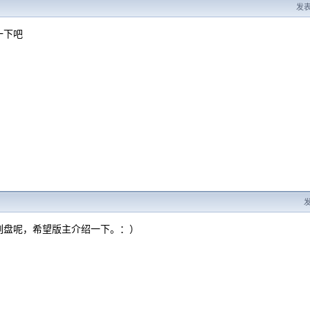
发表于
一下吧
发
刻盘呢，希望版主介绍一下。：）