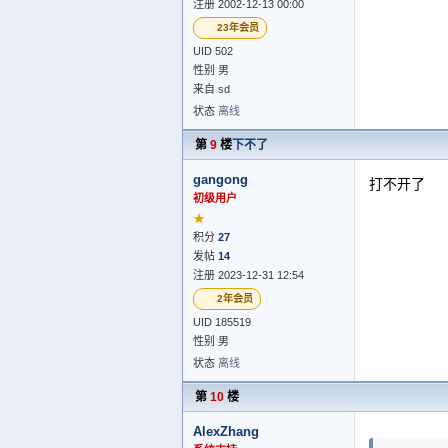
注册 2002-12-13 00:00
23年会员
UID 502
性别 男
来自 sd
状态
离线
第
9
楼
下不了
gangong
打不开了
初级用户
★
积分
27
发帖
14
注册 2023-12-31 12:54
2年会员
UID 185519
性别 男
状态
离线
第
10
楼
AlexZhang