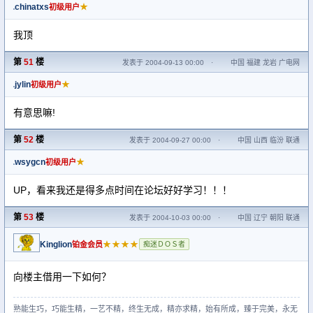
chinatxs
★
初级用户
我顶
第
51
楼
发表于 2004-09-13 00:00
·
中国 福建 龙岩 广电网
jylin
★
初级用户
有意思嘛!
第
52
楼
发表于 2004-09-27 00:00
·
中国 山西 临汾 联通
wsygcn
★
初级用户
UP，看来我还是得多点时间在论坛好好学习！！！
第
53
楼
发表于 2004-10-03 00:00
·
中国 辽宁 朝阳 联通
Kinglion
★★★★
铂金会员
痴迷ＤＯＳ者
向楼主借用一下如何？
熟能生巧，巧能生精，一艺不精，终生无成，精亦求精，始有所成，臻于完美，永无