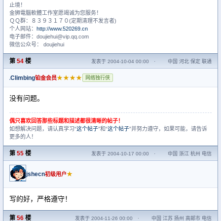
止境！
金狮電腦軟體工作室愿竭诚为您服务！
ＱＱ群：８３９３１７０(定期清理不发言者)
个人网站：
http://www.520269.cn
电子邮件：doujiehui@vip.qq.com
微信公众号： doujiehui
第
54
楼
发表于 2004-10-04 00:00
·
中国 河北 保定 联通
Climbing
★★★★
铂金会员
网络独行侠
没有问题。
偶只喜欢回答那些标题和描述都很清晰的帖子！
如想解决问题，请认真学习“
这个帖子
”和“
这个帖子
”并努力遵守，如果可能，请告诉
更多的人！
第
55
楼
发表于 2004-10-17 00:00
·
中国 浙江 杭州 电信
jshecn
★
初级用户
写的好，严格遵守！
第
56
楼
发表于 2004-11-26 00:00
·
中国 江苏 扬州 高邮市 电信