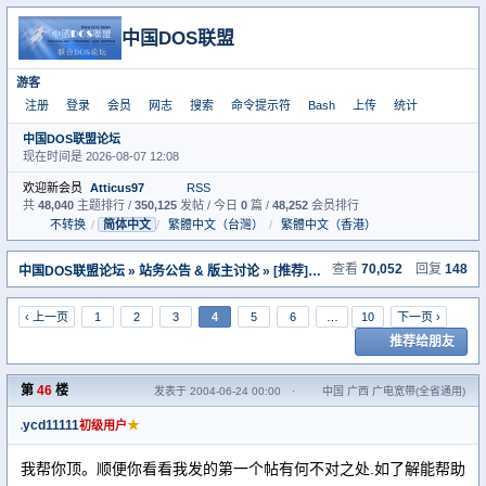
中国DOS联盟
游客
注册
登录
会员
网志
搜索
命令提示符
Bash
上传
统计
中国DOS联盟论坛
现在时间是 2026-08-07 12:08
欢迎新会员
Atticus97
RSS
共
48,040
主题排行 /
350,125
发帖 / 今日
0
篇 /
48,252
会员排行
不转换
/
简体中文
/
繁體中文（台灣）
/
繁體中文（香港）
查看
70,052
回复
148
中国DOS联盟论坛
»
站务公告 & 版主讨论
» [推荐]在论坛里我根本就不理会的求助帖子
‹ 上一页
1
2
3
4
5
6
…
10
下一页 ›
推荐给朋友
第
46
楼
发表于 2004-06-24 00:00
·
中国 广西 广电宽带(全省通用)
ycd11111
★
初级用户
我帮你顶。顺便你看看我发的第一个帖有何不对之处.如了解能帮助