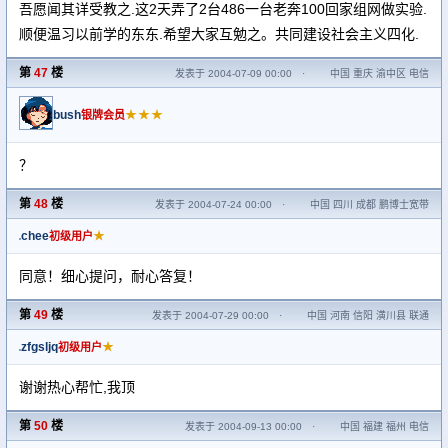
吾愿闻其详受教之.这2天弄了2台486一台老奔100回家组网做实验.
顺便温习以前学的东东.希望大家互勉之。共同建设社会主义四化.
第
47
楼
发表于 2004-07-09 00:00
·
中国 重庆 渝中区 电信
bush
★★★
银牌会员
？
第
48
楼
发表于 2004-07-24 00:00
·
中国 四川 成都 鹏博士宽带
chee
★
初级用户
同意！细心提问，耐心答复！
第
49
楼
发表于 2004-07-29 00:00
·
中国 河南 信阳 潢川县 联通
zfgsljq
★
初级用户
谢谢热心帮忙,我顶
第
50
楼
发表于 2004-09-13 00:00
·
中国 福建 福州 电信