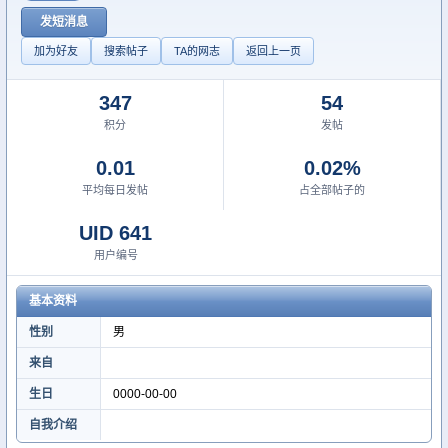
发短消息
加为好友
搜索帖子
TA的网志
返回上一页
347
54
积分
发帖
0.01
0.02%
平均每日发帖
占全部帖子的
UID 641
用户编号
基本资料
性别
男
来自
生日
0000-00-00
自我介绍