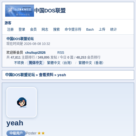
中国DOS联盟
游客
注册
登录
会员
网志
搜索
命令提示符
Bash
上传
统计
中国DOS联盟论坛
现在时间是 2026-08-08 10:32
欢迎新会员
chuliupi2026
RSS
共
47,811
主题排行 /
349,895
发帖 / 今日
0
篇 /
48,253
会员排行
不转换
/
简体中文
/
繁體中文（台灣）
/
繁體中文（香港）
中国DOS联盟论坛
» 查看资料 » yeah
yeah
Poster
★★
中级用户