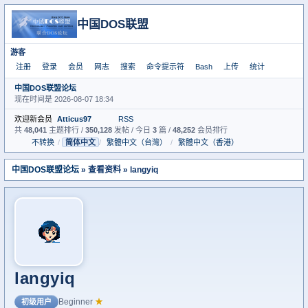
中国DOS联盟
游客
注册
登录
会员
网志
搜索
命令提示符
Bash
上传
统计
中国DOS联盟论坛
现在时间是 2026-08-07 18:34
欢迎新会员
Atticus97
RSS
共
48,041
主题排行 /
350,128
发帖 / 今日
3
篇 /
48,252
会员排行
不转换
/
简体中文
/
繁體中文（台灣）
/
繁體中文（香港）
中国DOS联盟论坛
» 查看资料 » langyiq
langyiq
Beginner
★
初级用户