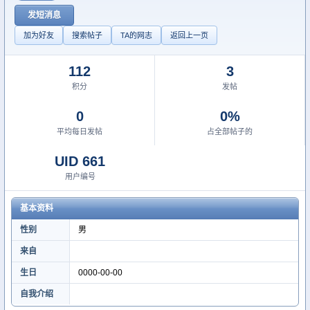
发短消息
加为好友
搜索帖子
TA的网志
返回上一页
112
3
积分
发帖
0
0%
平均每日发帖
占全部帖子的
UID 661
用户编号
基本资料
性别
男
来自
生日
0000-00-00
自我介绍