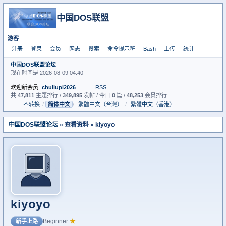
中国DOS联盟
游客
注册
登录
会员
网志
搜索
命令提示符
Bash
上传
统计
中国DOS联盟论坛
现在时间是 2026-08-09 04:40
欢迎新会员
chuliupi2026
RSS
共
47,811
主题排行 /
349,895
发帖 / 今日
0
篇 /
48,253
会员排行
不转换
/
简体中文
/
繁體中文（台灣）
/
繁體中文（香港）
中国DOS联盟论坛
» 查看资料 » kiyoyo
kiyoyo
Beginner
★
新手上路