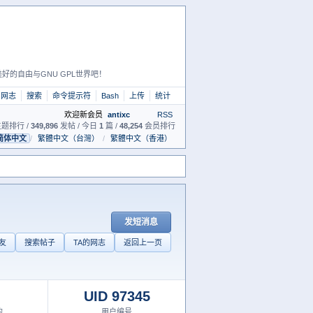
好的自由与GNU GPL世界吧！
网志
搜索
命令提示符
Bash
上传
统计
欢迎新会员
antixc
RSS
题排行 /
349,896
发帖 / 今日
1
篇 /
48,254
会员排行
简体中文
/
繁體中文（台灣）
/
繁體中文（香港）
发短消息
友
搜索帖子
TA的网志
返回上一页
UID 97345
的
用户编号