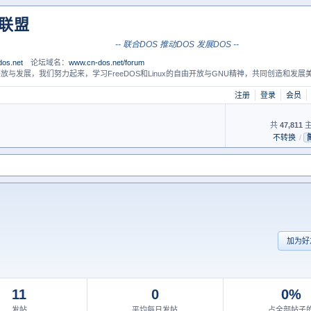
S联盟
-- 联合DOS 推动DOS 发展DOS --
os.net
论坛域名：
www.cn-dos.net/forum
放与发展，我们努力起来，学习FreeDOS和Linux的自由开放与GNU精神，共同创造和发展美
注册
登录
会员
共
47,811
主
不转换
/
加为好
11
0
0%
发帖
平均每日发帖
占全部帖子