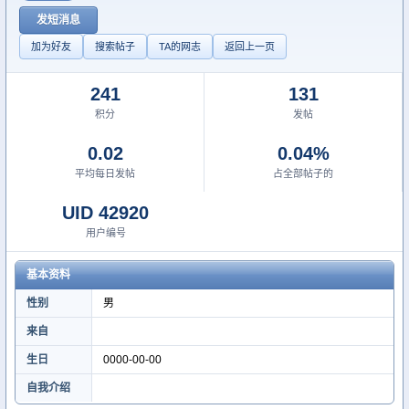
发短消息
加为好友
搜索帖子
TA的网志
返回上一页
241
131
积分
发帖
0.02
0.04%
平均每日发帖
占全部帖子的
UID 42920
用户编号
基本资料
性别
男
来自
生日
0000-00-00
自我介绍