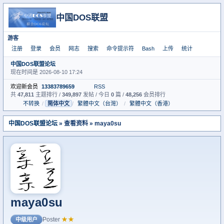
中国DOS联盟
游客
注册
登录
会员
网志
搜索
命令提示符
Bash
上传
统计
中国DOS联盟论坛
现在时间是 2026-08-10 17:24
欢迎新会员
13383789659
RSS
共
47,811
主题排行 /
349,897
发帖 / 今日
0
篇 /
48,256
会员排行
不转换
/
简体中文
/
繁體中文（台灣）
/
繁體中文（香港）
中国DOS联盟论坛
» 查看资料 » maya0su
maya0su
Poster
★★
中级用户