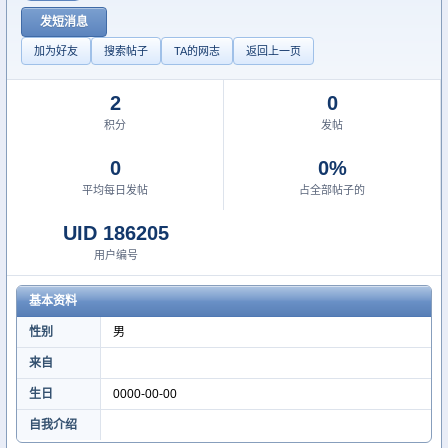
发短消息
加为好友
搜索帖子
TA的网志
返回上一页
2
0
积分
发帖
0
0%
平均每日发帖
占全部帖子的
UID 186205
用户编号
基本资料
性别
男
来自
生日
0000-00-00
自我介绍