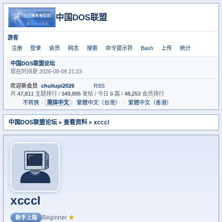
中国DOS联盟
游客
注册
登录
会员
网志
搜索
命令提示符
Bash
上传
统计
中国DOS联盟论坛
现在时间是 2026-08-08 21:23
欢迎新会员
chuliupi2026
RSS
共
47,811
主题排行 /
349,895
发帖 / 今日
0
篇 /
48,253
会员排行
不转换
/
简体中文
/
繁體中文（台灣）
/
繁體中文（香港）
中国DOS联盟论坛
» 查看资料 » xcccl
xcccl
Beginner
★
新手上路