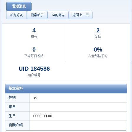
发短消息
加为好友
搜索帖子
TA的网志
返回上一页
4
2
积分
发帖
0
0%
平均每日发帖
占全部帖子的
UID 184586
用户编号
基本资料
性别
男
来自
生日
0000-00-00
自我介绍