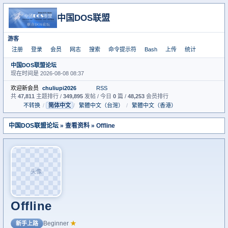
中国DOS联盟
游客
注册
登录
会员
网志
搜索
命令提示符
Bash
上传
统计
中国DOS联盟论坛
现在时间是 2026-08-08 08:37
欢迎新会员
chuliupi2026
RSS
共
47,811
主题排行 /
349,895
发帖 / 今日
0
篇 /
48,253
会员排行
不转换
/
简体中文
/
繁體中文（台灣）
/
繁體中文（香港）
中国DOS联盟论坛
» 查看资料 » Offline
头像
Offline
Beginner
★
新手上路