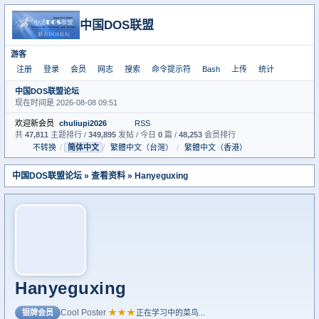
中国DOS联盟
游客
注册
登录
会员
网志
搜索
命令提示符
Bash
上传
统计
中国DOS联盟论坛
现在时间是 2026-08-08 09:51
欢迎新会员
chuliupi2026
RSS
共
47,811
主题排行 /
349,895
发帖 / 今日
0
篇 /
48,253
会员排行
不转换
/
简体中文
/
繁體中文（台灣）
/
繁體中文（香港）
中国DOS联盟论坛
» 查看资料 » Hanyeguxing
Hanyeguxing
Cool Poster
★★★
银牌会员
正在学习中的菜鸟...