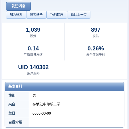
发短消息
加为好友
搜索帖子
TA的网志
返回上一页
1,039
897
积分
发帖
0.14
0.26%
平均每日发帖
占全部帖子的
UID 140302
用户编号
基本资料
性别
男
来自
在地狱中仰望天堂
生日
0000-00-00
自我介绍