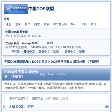
中国DOS联盟
游客
注册
登录
会员
网志
搜索
命令提示符
Bash
上传
统计
中国DOS联盟论坛
现在时间是 2026-08-08 07:37
欢迎新会员
chuliupi2026
RSS
共
47,811
主题排行 /
349,895
发帖 / 今日
2
篇 /
48,253
会员排行
不转换
/
简体中文
/
繁體中文（台灣）
/
繁體中文（香港）
中国DOS联盟论坛
»
DOS讨论区
» DOS软件下载 & 游戏分享 （下载室）
DOS软件下载 & 游戏分
版主：
kirov
、
doslike
享 （下载室）
大家可以在这儿分享和讨论各类DOS软件和游戏的操作和使用等各种知识和心得，以
及DOS软件/游戏的上传和下载等，尤其是最新的DOS软件和游戏。
查看本版精华
搜索本版
2,677 主题 / 108 页
大量 DOS 小游戏
44