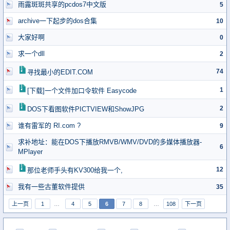
雨露斑斑共享的pcdos7中文版
5
archive一下起步的dos合集
10
大家好啊
0
求一个dll
2
74
寻找最小的EDIT.COM
1
[下载]一个文件加口令软件 Easycode
2
DOS下看图软件PICTVIEW和ShowJPG
谁有雷军的 RI.com ?
9
求补地址：能在DOS下播放RMVB/WMV/DVD的多媒体播放器-
6
MPlayer
12
那位老师手头有KV300给我一个,
我有一些古董软件提供
35
上一页
1
…
4
5
6
7
8
…
108
下一页