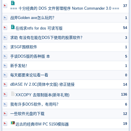
37
=== 十分经典的 DOS 文件管理程序 Norton Commander 3.0 ===
战斧Golden axe怎么玩的？
1
54
在线求ntfs for dos 可读写版
求助 有没有在能在DOS下使用的股票软件？
3
求SGF围棋软件
1
手谈DOS版的各种版 本
5
新手发帖！
1
每天都要来论坛看一看
0
dBASE IV 2.0C(简体中文版) 修正链接
14
136
XXCOPY 去限制版本(新年礼物)
我有许多DOS软件，有用吗？
6
一些软件光盘的下载
12
19
远古的经典IBM PC 5150模拟器