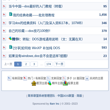
当今中国---dos最好的入门教程（转载）
95
1,456
我的经典收藏——批处理教程
学习dos的经典资料（入门及深入资料17本，107MB）
346
自己的珍藏----dos技巧100例!!
379
14
精华I
：
转贴：DOS游戏通用说明 （文：无翼在天）
593
[分享]如何给 WinXP 补加纯 DOS
如果没有windows,dos会不会是这样?超酷!
23
上一页
1
2
3
…
174
下一页
有新回复
热门 / 有新回复
无新回复
多于 10 篇回复
关闭的主题
置顶主题
精华主题
投票主题
[
联系联盟系统管理团队
-
中国DOS联盟
-
简版
]
Sponsored by
ifanr Inc
| © 2001–2023