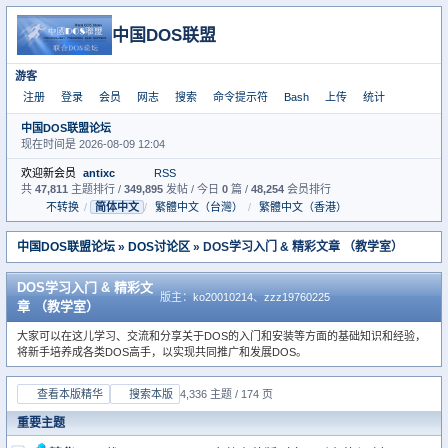
中国DOS联盟
游客
注册
登录
会员
网志
搜索
命令提示符
Bash
上传
统计
中国DOS联盟论坛
现在时间是 2026-08-09 12:04
欢迎新会员
antixc
RSS
共
47,811
主题排行 /
349,895
发帖 / 今日
0
篇 /
48,254
会员排行
不转换
/
简体中文
/
繁體中文（台灣）
/
繁體中文（香港）
中国DOS联盟论坛
»
DOS讨论区
» DOS学习入门 & 精彩文章 （教学室）
DOS学习入门 & 精彩文
版主：
ko20010214
、
zzz19760225
章 （教学室）
大家可以在这儿学习、交流和分享关于DOS的入门和安装等方面的基础知识和经验，
将新手培养成各类DOS高手，以实现共同推广和发展DOS。
查看本版精华
搜索本版
4,336 主题 / 174 页
重要主题