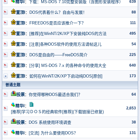
639
精华I
：
下载：MS-DOS 7.10完整安装版（含图形安装程序）
88
置顶I
：
DOS代表着什么？自由与发展！
111
置顶I
：
FREEDOS是否应该推介一下？
495
置顶I
：
[推荐]在WinNT/2K/XP下安装纯DOS的方法
54
置顶I
：
[注意]各种DOS软件的使用方法请帖这儿
225
置顶I
：
DOS是自由的——FreeDOS简介
640
置顶I
：
[分享] MS-DOS 7.x 的各种命令的使用大全
173
置顶I
：
如何在WinNT/2K/XP下启动纯DOS[原创]
普通主题
64
投票
：
你觉得哪种DOS最适合我们？
精华I
：
2,653
[推荐]学习ＤＯＳ的经典软件[推荐](下载链接已修复)
38
投票
：
DOS 系统使用环境调查
131
精华I
：
[交流] 为什么要使用DOS？