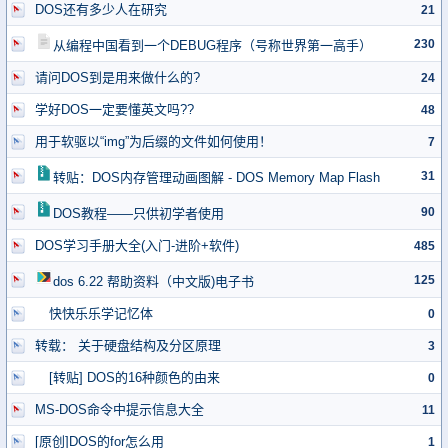
DOS还有多少人在研究
21
230
从编程中国看到一个DEBUG程序（号称世界第一高手）
请问DOS到是用来做什么的?
24
学好DOS一定要懂英文吗??
48
用于软驱以“img”为后缀的文件如何使用！
7
31
转贴：DOS内存管理动画图解 - DOS Memory Map Flash
90
DOS教程——只供初学者使用
DOS学习手册大全(入门-进阶+软件)
485
125
dos 6.22 帮助资料（中文版)电子书
快快乐乐学记忆体
0
转载： 关于硬盘结构及分区原理
3
[转贴] DOS的16种颜色的由来
0
MS-DOS命令中提示信息大全
11
[原创]DOS的for怎么用
1