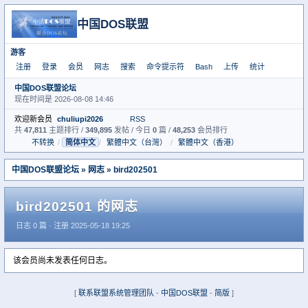
中国DOS联盟
游客
注册
登录
会员
网志
搜索
命令提示符
Bash
上传
统计
中国DOS联盟论坛
现在时间是 2026-08-08 14:46
欢迎新会员
chuliupi2026
RSS
共
47,811
主题排行 /
349,895
发帖 / 今日
0
篇 /
48,253
会员排行
不转换
/
简体中文
/
繁體中文（台灣）
/
繁體中文（香港）
中国DOS联盟论坛
»
网志
»
bird202501
bird202501 的网志
日志 0 篇 · 注册 2025-05-18 19:25
该会员尚未发表任何日志。
[
联系联盟系统管理团队
-
中国DOS联盟
-
简版
]