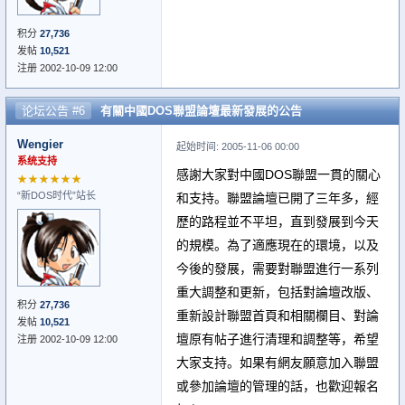
积分
27,736
发帖
10,521
注册 2002-10-09 12:00
论坛公告 #6
有關中國DOS聯盟論壇最新發展的公告
Wengier
起始时间: 2005-11-06 00:00
系统支持
感謝大家對中國DOS聯盟一貫的關心
★★★★★★
“新DOS时代”站长
和支持。聯盟論壇已開了三年多，經
歷的路程並不平坦，直到發展到今天
的規模。為了適應現在的環境，以及
今後的發展，需要對聯盟進行一系列
重大調整和更新，包括對論壇改版、
积分
27,736
重新設計聯盟首頁和相關欄目、對論
发帖
10,521
壇原有帖子進行清理和調整等，希望
注册 2002-10-09 12:00
大家支持。如果有網友願意加入聯盟
或參加論壇的管理的話，也歡迎報名