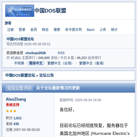
中国DOS联盟
游客
注册
登录
会员
网志
搜索
命令提示符
Bash
上传
统计
中国DOS联盟论坛
现在时间是 2026-08-08 08:52
欢迎新会员
chuliupi2026
RSS
共
47,811
主题排行 /
349,895
发帖 / 今日
0
篇 /
48,253
会员排行
不转换
/
简体中文
/
繁體中文（台灣）
/
繁體中文（香港）
中国DOS联盟论坛
» 论坛公告
论坛公告 #19
关于论坛最新情况的更新
AlexZhang
起始时间: 2025-06-04 16:00
系统支持
各位好，
★★★
积分
1,011
发帖
435
目前论坛已经彻底恢复，服务器位于
注册 2007-02-08 00:00
美国北加州地区 (Hurricane Electric's