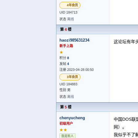
4年会员
UID 184713
状态
离线
第
4
楼
haozi985631234
这论坛有年
新手上路
★
积分
8
发帖
4
注册 2023-04-28 00:50
3年会员
UID 184883
性别 男
状态
离线
第
5
楼
chenyucheng
中国DOS联盟四个
初级用户
网）。
★★
我似乎不了
我是新人