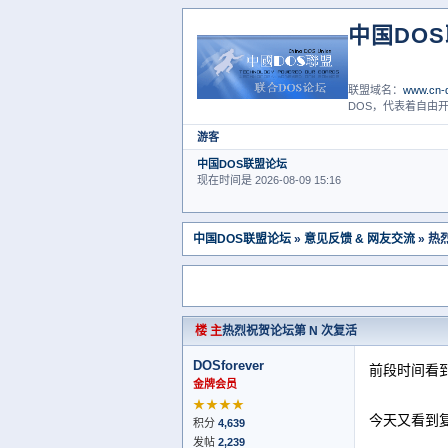
中国DO
联盟域名：
www.cn-d
DOS，代表着自由开
游客
中国DOS联盟论坛
现在时间是 2026-08-09 15:16
中国DOS联盟论坛
»
意见反馈 & 网友交流
» 热
楼 主
热烈祝贺论坛第 N 次复活
DOSforever
前段时间看
金牌会员
★★★★
今天又看到
积分
4,639
发帖
2,239