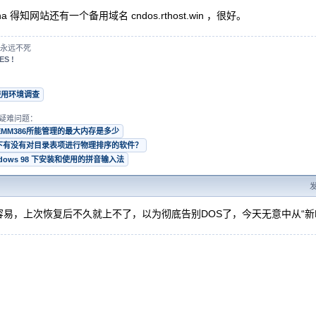
ina 得知网站还有一个备用域名 cndos.rthost.win ，很好。
永远不死
ES !
使用环境调查
疑难问题：
EMM386所能管理的最大内存是多少
s 下有没有对目录表项进行物理排序的软件？
ndows 98 下安装和使用的拼音输入法
发
容易，上次恢复后不久就上不了，以为彻底告别DOS了，今天无意中从“新