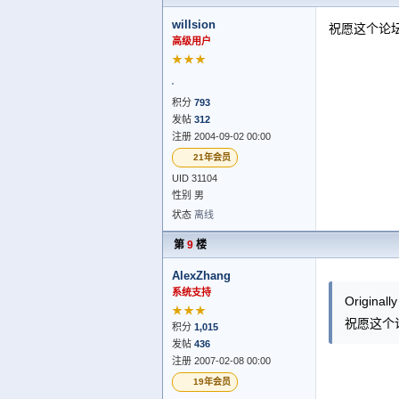
willsion
祝愿这个论
高级用户
★★★
积分
793
发帖
312
注册 2004-09-02 00:00
21年会员
UID 31104
性别 男
状态
离线
第
9
楼
AlexZhang
系统支持
Originall
★★★
祝愿这个
积分
1,015
发帖
436
注册 2007-02-08 00:00
19年会员