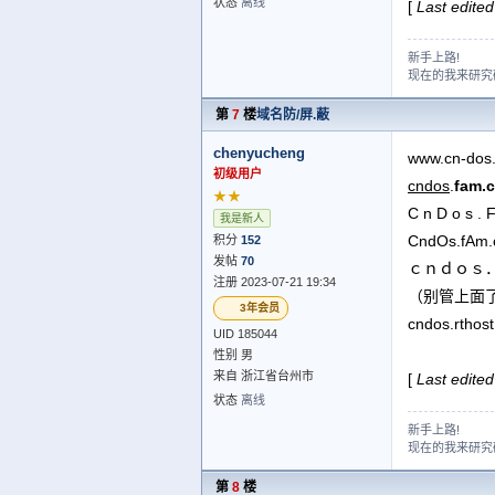
状态
离线
[
Last edite
新手上路!
现在的我来研究研
第
7
楼
域名防/屏.蔽
chenyucheng
www.cn-dos.
初级用户
cndos
.
fam.
★★
C n D o s . 
我是新人
CndOs.fAm.
积分
152
发帖
70
ｃｎｄｏｓ
注册 2023-07-21 19:34
（别管上面
3年会员
cndos.rt
UID 185044
性别 男
来自 浙江省台州市
[
Last edite
状态
离线
新手上路!
现在的我来研究研
第
8
楼