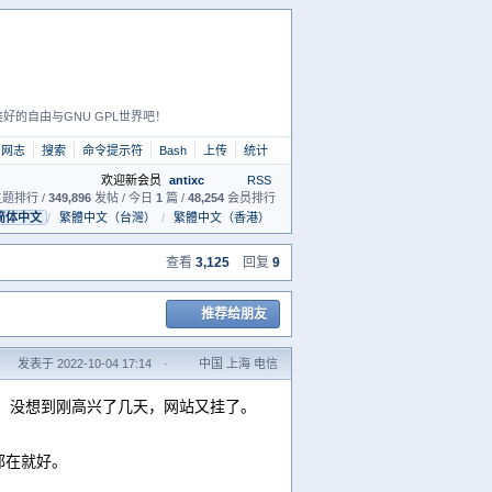
好的自由与GNU GPL世界吧！
网志
搜索
命令提示符
Bash
上传
统计
欢迎新会员
antixc
RSS
题排行 /
349,896
发帖 / 今日
1
篇 /
48,254
会员排行
简体中文
/
繁體中文（台灣）
/
繁體中文（香港）
查看
3,125
回复
9
推荐给朋友
发表于 2022-10-04 17:14
·
中国 上海 电信
，没想到刚高兴了几天，网站又挂了。
都在就好。