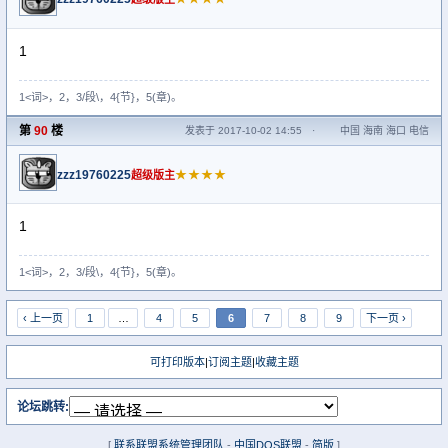
1
1<词>，2，3/段\，4{节}，5(章)。
第
90
楼
发表于 2017-10-02 14:55
·
中国 海南 海口 电信
zzz19760225
★★★★
超级版主
1
1<词>，2，3/段\，4{节}，5(章)。
‹ 上一页
1
…
4
5
6
7
8
9
下一页 ›
可打印版本
|
订阅主题
|
收藏主题
论坛跳转:
[
联系联盟系统管理团队
-
中国DOS联盟
-
简版
]