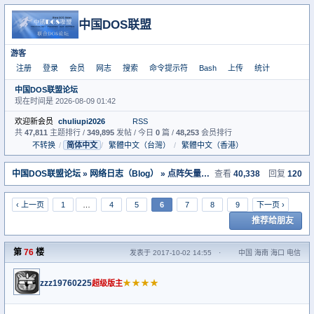
中国DOS联盟
游客
注册
登录
会员
网志
搜索
命令提示符
Bash
上传
统计
中国DOS联盟论坛
现在时间是 2026-08-09 01:42
欢迎新会员
chuliupi2026
RSS
共
47,811
主题排行 /
349,895
发帖 / 今日
0
篇 /
48,253
会员排行
不转换
/
简体中文
/
繁體中文（台灣）
/
繁體中文（香港）
中国DOS联盟论坛
»
网络日志（Blog）
» 点阵矢量字符汉字中文系统搜集考虑
查看
40,338
回复
120
‹ 上一页
1
…
4
5
6
7
8
9
下一页 ›
推荐给朋友
第
76
楼
发表于 2017-10-02 14:55
·
中国 海南 海口 电信
zzz19760225
★★★★
超级版主