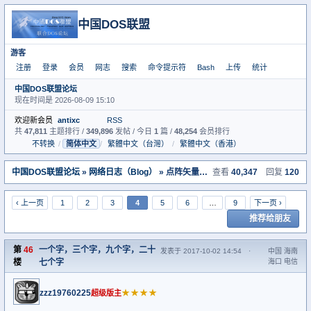
中国DOS联盟
游客
注册
登录
会员
网志
搜索
命令提示符
Bash
上传
统计
中国DOS联盟论坛
现在时间是 2026-08-09 15:10
欢迎新会员
antixc
RSS
共
47,811
主题排行 /
349,896
发帖 / 今日
1
篇 /
48,254
会员排行
不转换
/
简体中文
/
繁體中文（台灣）
/
繁體中文（香港）
中国DOS联盟论坛
»
网络日志（Blog）
» 点阵矢量字符汉字中文系统搜集考虑
查看
40,347
回复
120
‹ 上一页
1
2
3
4
5
6
…
9
下一页 ›
推荐给朋友
第
46
一个字，三个字，九个字，二十
发表于 2017-10-02 14:54
·
中国 海南
楼
七个字
海口 电信
zzz19760225
★★★★
超级版主