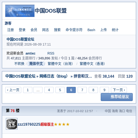
中国DOS联盟
游客
注册
登录
会员
网志
搜索
命令提示符
Bash
上传
统计
中国DOS联盟论坛
现在时间是 2026-08-09 17:11
欢迎新会员
antixc
RSS
共
47,811
主题排行 /
349,896
发帖 / 今日
1
篇 /
48,254
会员排行
不转换
/
简体中文
/
繁體中文（台灣）
/
繁體中文（香港）
中国DOS联盟论坛
»
网络日志（Blog）
» 拼音和汉字对应电脑帮助，信息反馈，出错信息内容搜集
查看
38,144
回复
120
‹ 上一页
1
…
4
5
6
7
8
9
下一页 ›
推荐给朋友
第
76
楼
发表于 2017-10-02 12:57
·
中国 海南 海口 电信
zzz19760225
★★★★
超级版主