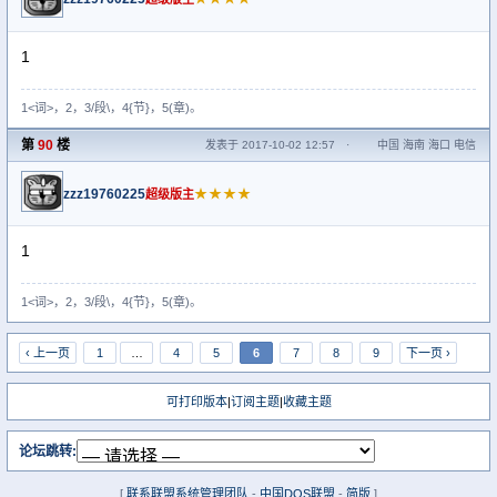
1
1<词>，2，3/段\，4{节}，5(章)。
第
90
楼
发表于 2017-10-02 12:57
·
中国 海南 海口 电信
zzz19760225
★★★★
超级版主
1
1<词>，2，3/段\，4{节}，5(章)。
‹ 上一页
1
…
4
5
6
7
8
9
下一页 ›
可打印版本
|
订阅主题
|
收藏主题
论坛跳转:
[
联系联盟系统管理团队
-
中国DOS联盟
-
简版
]