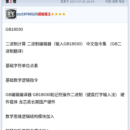
第
2
楼
发表于 2017-07-20 16:43
·
中国 海南 电信
zzz19760225
★★★★
超级版主
GB18030
二进制计算 二进制编辑器（输入GB18030） 中文指令集 （GB二
进制翻译）
基础字符单位点素
基础数学逻辑指令
GB编辑编译器 GB18030助记符操作二进制（键盘打字输入法） 硬
件载体 龙芯类长期国产硬件
数学思维逻辑结构模块加入