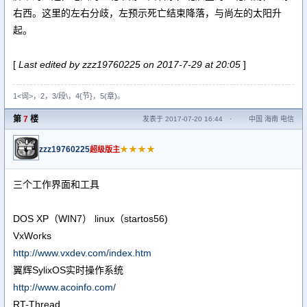
右西。这里的左右分歧，左预示死亡结束降落，与尚左的太阳升
起。
[
Last edited by zzz19760225 on 2017-7-29 at 20:05
]
1<词>，2，3/段\，4{节}，5(章)。
第
7
楼
发表于 2017-07-20 16:44
·
中国 海南 电信
zzz19760225
★★★★
超级版主
三个工作界面和工具
DOS XP（WIN7） linux（startos56)
VxWorks
http://www.vxdev.com/index.htm
翼辉SylixOS实时操作系统
http://www.acoinfo.com/
RT-Thread