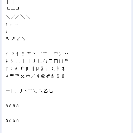
┃ ┃
┗ ━ ┛
╲ ╱╱ ╲ ╲
↑ ← →
↓
↖ ↗ ↙ ↘
亻 彳 讠 饣 艹 丶 乛 亠 冖 宀 冫 丷
扌 氵 灬 丨 亅 丿 乚 勹 匚 冂 凵 爫
忄丬 纟 疒 阝刂 卩 犭 辶 廴 钅 礻
衤罒 覀 夂 癶 耂 牜虍 歺 糹 釒 飠
一丨亅 丿丶乛 乀 乁 乙 乚
ā á ǎ à
ū ú ǔ ù