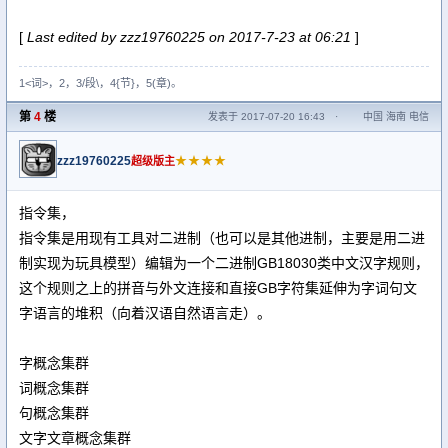
[
Last edited by zzz19760225 on 2017-7-23 at 06:21
]
1<词>，2，3/段\，4{节}，5(章)。
第
4
楼
发表于 2017-07-20 16:43
·
中国 海南 电信
zzz19760225
★★★★
超级版主
指令集，
指令集是用现有工具对二进制（也可以是其他进制，主要是用二进
制实现为玩具模型）编辑为一个二进制GB18030类中文汉字规则，
这个规则之上的拼音与外文连接和直接GB字符集延伸为字词句文
字语言的堆积（向着汉语自然语言走）。
字概念集群
词概念集群
句概念集群
文字文章概念集群