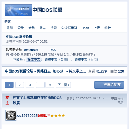
中国DOS联盟
游客
注册
登录
会员
网志
搜索
命令提示符
Bash
上传
统计
中国DOS联盟论坛
现在时间是 2026-08-07 00:51
欢迎新会员
Atticus97
RSS
共
48,040
主题排行 /
350,125
发帖 / 今日
1
篇 /
48,252
会员排行
不转换
/
简体中文
/
繁體中文（台灣）
/
繁體中文（香港）
中国DOS联盟论坛
»
网络日志（Blog）
» 纯文字上需求和存在的抽象DOS触摸
查看
41,279
回复
120
推荐给朋友
1
2
3
…
9
下一页 ›
楼
纯文字上需求和存在的抽象DOS
发表于 2017-07-20 16:43
·
中国 海南
主
触摸
电信
zzz19760225
★★★★
超级版主