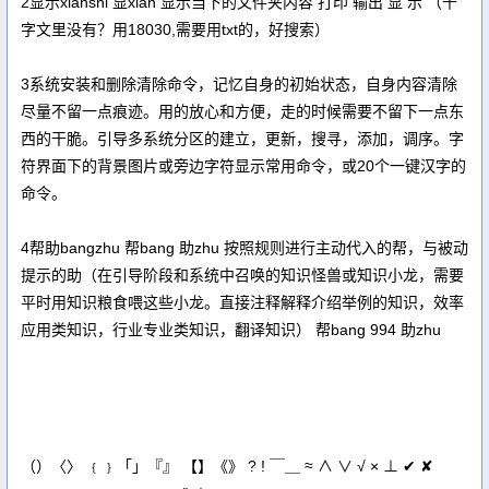
2显示xianshi 显xian 显示当下的文件夹内容 打印 输出 显 示 （千
字文里没有？用18030,需要用txt的，好搜索）
3系统安装和删除清除命令，记忆自身的初始状态，自身内容清除
尽量不留一点痕迹。用的放心和方便，走的时候需要不留下一点东
西的干脆。引导多系统分区的建立，更新，搜寻，添加，调序。字
符界面下的背景图片或旁边字符显示常用命令，或20个一键汉字的
命令。
4帮助bangzhu 帮bang 助zhu 按照规则进行主动代入的帮，与被动
提示的助（在引导阶段和系统中召唤的知识怪兽或知识小龙，需要
平时用知识粮食喂这些小龙。直接注释解释介绍举例的知识，效率
应用类知识，行业专业类知识，翻译知识） 帮bang 994 助zhu
（）〈〉 ﹛﹜「」『』 【】《》 ? ! ￣＿ ≈ ∧ ∨ √ × ⊥ ✔ ✘