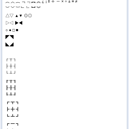
︵ ︿ ︷ ﹁ ﹃ ︻ ︽ ¿ ¡ ‖ ＋ － × ÷ ± ≡ ≠
︶ ﹀ ︸ ﹂ ﹄ ︼ ︾
△▽ ▲▼ ⊙◎
▷◁ ▶◀
○ ● □ ■
◤◥
◣◢
┌ ┬ ┐
├ ┼ ┤
└ ┴ ┘
╔ ╦ ╗
╠ ╬ ╣
╚ ╩ ╝
┏ ┳ ┓
┣ ╋ ┫
┗ ┻ ┛
┏ ━ ┓