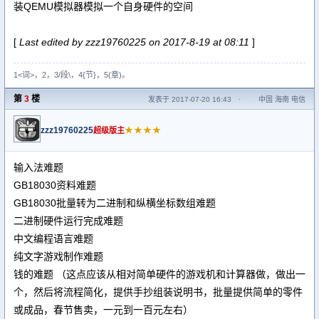
装QEMU模拟器模拟一个自身硬件的空间
[
Last edited by zzz19760225 on 2017-8-19 at 08:11
]
1<词>，2，3/段\，4{节}，5(章)。
第
3
楼
发表于 2017-07-20 16:43
·
中国 海南 电信
zzz19760225
★★★★
超级版主
输入法难题
GB18030资料难题
GB18030批量转为二进制和纵横坐标数组难题
二进制硬件运行完成难题
中文编程语言难题
纯文字游戏制作难题
钱的难题 （这点应该从相对简单硬件的游戏机和计算器做，做出一
个，然后将流程简化，提供手抄组装说明书，批量提供简单的零件
或成品，春节售卖，一元到一百元左右）