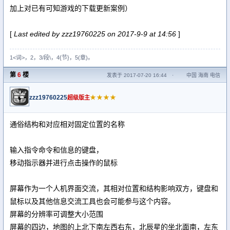
加上对已有可知游戏的下载更新案例）
[
Last edited by zzz19760225 on 2017-9-9 at 14:56
]
1<词>，2，3/段\，4{节}，5(章)。
第
6
楼
发表于 2017-07-20 16:44
·
中国 海南 电信
zzz19760225
★★★★
超级版主
通俗结构和对应相对固定位置的名称
输入指令命令和信息的键盘，
移动指示器并进行点击操作的鼠标
屏幕作为一个人机界面交流，其相对位置和结构影响双方，键盘和
鼠标以及其他信息交流工具也会可能参与这个内容。
屏幕的分辨率可调整大小范围
屏幕的四边，地图的上北下南左西右东，北辰星的坐北面南，左东