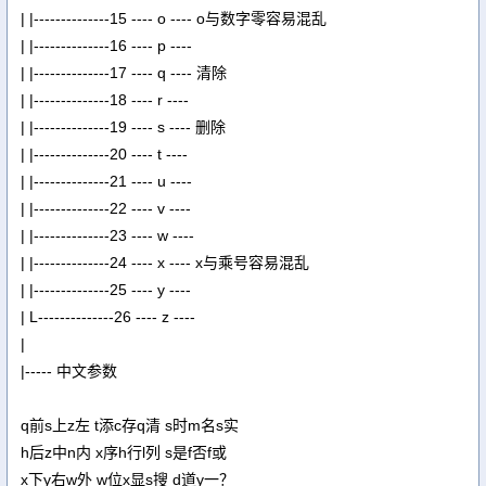
| |--------------15 ---- o ---- o与数字零容易混乱
| |--------------16 ---- p ----
| |--------------17 ---- q ---- 清除
| |--------------18 ---- r ----
| |--------------19 ---- s ---- 删除
| |--------------20 ---- t ----
| |--------------21 ---- u ----
| |--------------22 ---- v ----
| |--------------23 ---- w ----
| |--------------24 ---- x ---- x与乘号容易混乱
| |--------------25 ---- y ----
| L--------------26 ---- z ----
|
|----- 中文参数
q前s上z左 t添c存q清 s时m名s实
h后z中n内 x序h行l列 s是f否f或
x下y右w外 w位x显s搜 d道y一？