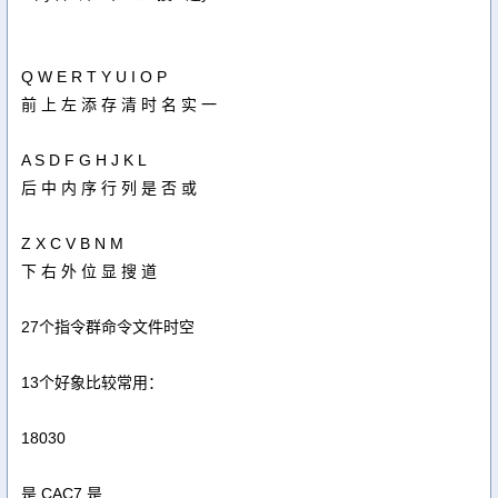
Q W E R T Y U I O P
前 上 左 添 存 清 时 名 实 一
A S D F G H J K L
后 中 内 序 行 列 是 否 或
Z X C V B N M
下 右 外 位 显 搜 道
27个指令群命令文件时空
13个好象比较常用：
18030
是 CAC7 是