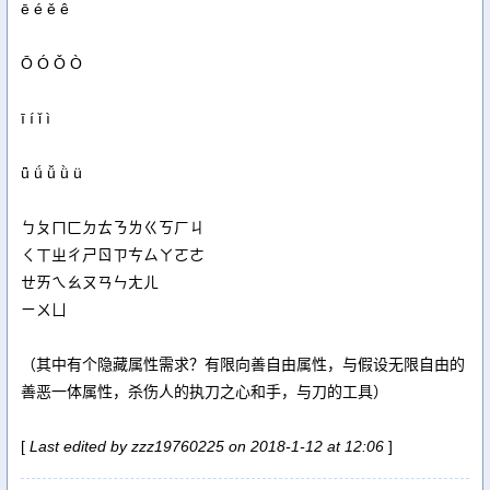
ē é ě ê
Ō Ó Ǒ Ò
ī í ǐ ì
ǖ ǘ ǚ ǜ ü
ㄅㄆㄇㄈㄉㄊㄋㄌㄍㄎㄏㄐ
ㄑㄒㄓㄔㄕㄖㄗㄘㄙㄚㄛㄜ
ㄝㄞㄟㄠㄡㄢㄣㄤㄦ
ㄧㄨㄩ
（其中有个隐藏属性需求？有限向善自由属性，与假设无限自由的
善恶一体属性，杀伤人的执刀之心和手，与刀的工具）
[
Last edited by zzz19760225 on 2018-1-12 at 12:06
]