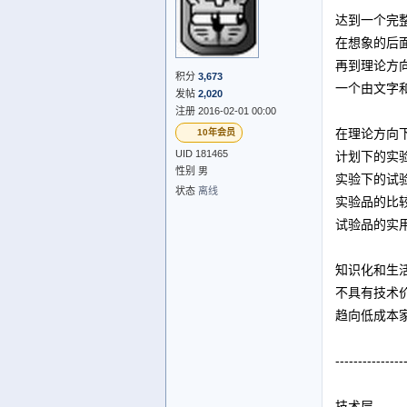
达到一个完
在想象的后
再到理论方
积分
3,673
一个由文字
发帖
2,020
注册 2016-02-01 00:00
在理论方向
10年会员
UID 181465
计划下的实
性别 男
实验下的试
状态
离线
实验品的比
试验品的实
知识化和生
不具有技术
趋向低成本
---------------
技术层