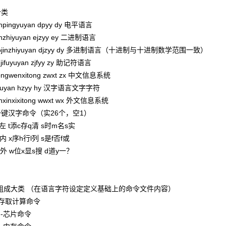
言分类
-dianpingyuyan dpyy dy 电平语言
-erjinzhiyuyan ejzyy ey 二进制语言
---duojinzhiyuyan djzyy dy 多进制语言（十进制与十进制数学范围一致）
-zhujifuyuyan zjfyy zy 助记符语言
--zhongwenxitong zwxt zx 中文信息系统
anziyuyan hzyy hy 汉字语言文字字符
iwenxinxixitong wwxt wx 外文信息系统
-27个一键汉字命令（实26个，空1）
上z左 t添c存q清 s时m名s实
中n内 x序h行l列 s是f否f或
y右w外 w位x显s搜 d道y一？
---命令组成大类 （在语言字符设定定义基础上的命令文件内容）
--主板存取计算命令
------芯片命令