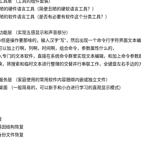
---基本工具层 （工具的组件套装）
--简便丑陋的硬件语言工具（简便丑陋的硬软语言工具？）
--简便丑陋的软件语言工具（是否有必要有软件这个分类工具？）
---基础功能层 （实现五感显示和声音部分）
----类似vi但是操作要那啥的，输入汉字“写”，然后出现一个命令行字符界面文本
后面可以加上行啊，列啊，时间啊，组合命令，参数属性什么的，
是不进入专门的文本软件，直接在系统命令群里实现文本编辑，和加上命令参
文本切换，将搜索和临时文本进行整理的交替并行串联工作，全键盘左右手边
----基础服务层 （家庭使用的常用软件内容捆绑内嵌或独立文件）
----基础桌面 （一般简易的，可以新手和小白进行学习的直观显示模式）
复
-系统基因结构恢复
-系统备份文件恢复