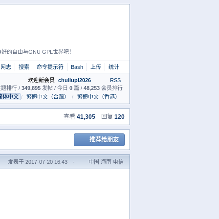
好的自由与GNU GPL世界吧！
网志
搜索
命令提示符
Bash
上传
统计
欢迎新会员
chuliupi2026
RSS
题排行 /
349,895
发帖 / 今日
0
篇 /
48,253
会员排行
简体中文
/
繁體中文（台灣）
/
繁體中文（香港）
查看
41,305
回复
120
推荐给朋友
发表于 2017-07-20 16:43
·
中国 海南 电信