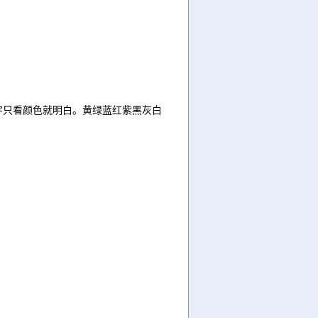
种颜色，习惯了，纯文字只看颜色就明白。黄绿蓝红紫黑灰白