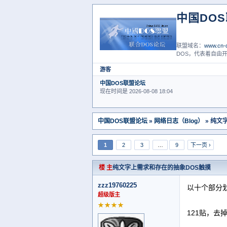
中国DO
联盟域名：
www.cn-d
DOS，代表着自由开
游客
中国DOS联盟论坛
现在时间是 2026-08-08 18:04
中国DOS联盟论坛
»
网络日志（Blog）
» 纯文
1
2
3
…
9
下一页 ›
楼 主
纯文字上需求和存在的抽象DOS触摸
zzz19760225
以十个部分
超级版主
★★★★
121贴，