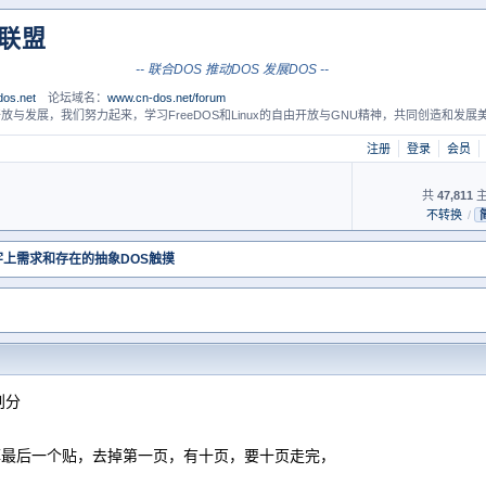
S联盟
-- 联合DOS 推动DOS 发展DOS --
os.net
论坛域名：
www.cn-dos.net/forum
放与发展，我们努力起来，学习FreeDOS和Linux的自由开放与GNU精神，共同创造和发展美
注册
登录
会员
共
47,811
主
不转换
/
字上需求和存在的抽象DOS触摸
划分
去掉最后一个贴，去掉第一页，有十页，要十页走完，