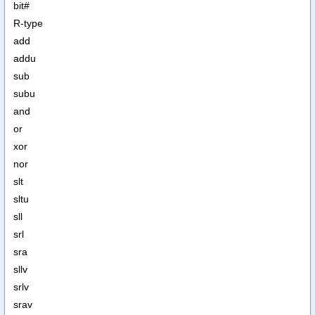
bit#
R-type
add
addu
sub
subu
and
or
xor
nor
slt
sltu
sll
srl
sra
sllv
srlv
srav