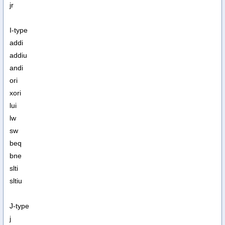
jr
I-type
addi
addiu
andi
ori
xori
lui
lw
sw
beq
bne
slti
sltiu
J-type
j