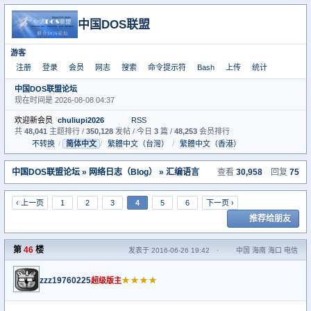
中国DOS联盟
游客
注册
登录
会员
网志
搜索
命令提示符
Bash
上传
统计
中国DOS联盟论坛
现在时间是 2026-08-08 04:37
欢迎新会员
chuliupi2026
RSS
共
48,041
主题排行 /
350,128
发帖 / 今日
3
篇 /
48,253
会员排行
不转换
/
简体中文
/
繁體中文（台灣）
/
繁體中文（香港）
中国DOS联盟论坛
»
网络日志（Blog）
» 汇编语言
查看
30,958
回复
75
‹ 上一页
1
2
3
4
5
6
下一页 ›
推荐给朋友
第
46
楼
发表于 2016-06-26 19:42
·
中国 海南 海口 电信
zzz19760225
★★★★
超级版主