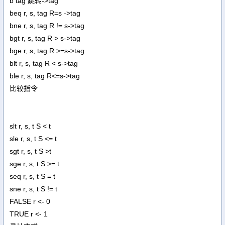
b tag 跳转->tag
beq r, s, tag R=s ->tag
bne r, s, tag R != s->tag
bgt r, s, tag R > s->tag
bge r, s, tag R >=s->tag
blt r, s, tag R < s->tag
ble r, s, tag R<=s->tag
比较指令
slt r, s, t S < t
sle r, s, t S <= t
sgt r, s, t S >t
sge r, s, t S >= t
seq r, s, t S = t
sne r, s, t S != t
FALSE r <- 0
TRUE r <- 1