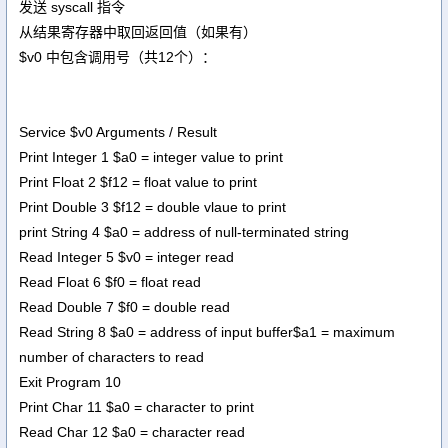
发送 syscall 指令
从结果寄存器中取回返回值（如果有）
$v0 中包含调用号（共12个）：
Service $v0 Arguments / Result
Print Integer 1 $a0 = integer value to print
Print Float 2 $f12 = float value to print
Print Double 3 $f12 = double vlaue to print
print String 4 $a0 = address of null-terminated string
Read Integer 5 $v0 = integer read
Read Float 6 $f0 = float read
Read Double 7 $f0 = double read
Read String 8 $a0 = address of input buffer$a1 = maximum
number of characters to read
Exit Program 10
Print Char 11 $a0 = character to print
Read Char 12 $a0 = character read