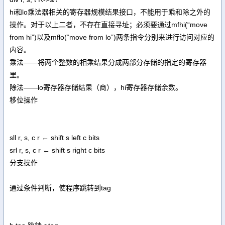
hi和lo乘法器相关的寄存器规模结果接口，不能用于乘和除之外的
操作。对于以上二者，不存在直接寻址；必须要通过mfhi(“move
from hi”)以及mflo(“move from lo”)两条指令分别来进行访问对应的
内容。
乘法——将两个整数的相乘结果分成两部分存储的指定的寄存器
里。
除法——lo寄存器存储结果（商），hi寄存器存储余数。
移位操作
sll r, s, c r ← shift s left c bits
srl r, s, c r ← shift s right c bits
分支操作
通过条件判断，使程序跳转到tag