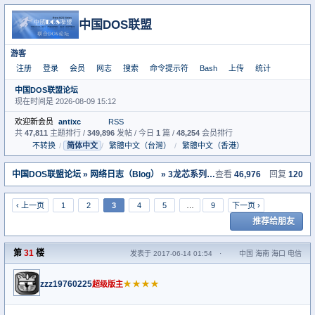
中国DOS联盟
游客
注册
登录
会员
网志
搜索
命令提示符
Bash
上传
统计
中国DOS联盟论坛
现在时间是 2026-08-09 15:12
欢迎新会员
antixc
RSS
共
47,811
主题排行 /
349,896
发帖 / 今日
1
篇 /
48,254
会员排行
不转换
/
简体中文
/
繁體中文（台灣）
/
繁體中文（香港）
中国DOS联盟论坛
»
网络日志（Blog）
» 3龙芯系列电脑硬件和相关信息搜集 <丙申羊年20160206>
查看
46,976
回复
120
‹ 上一页
1
2
3
4
5
…
9
下一页 ›
推荐给朋友
第
31
楼
发表于 2017-06-14 01:54
·
中国 海南 海口 电信
zzz19760225
★★★★
超级版主