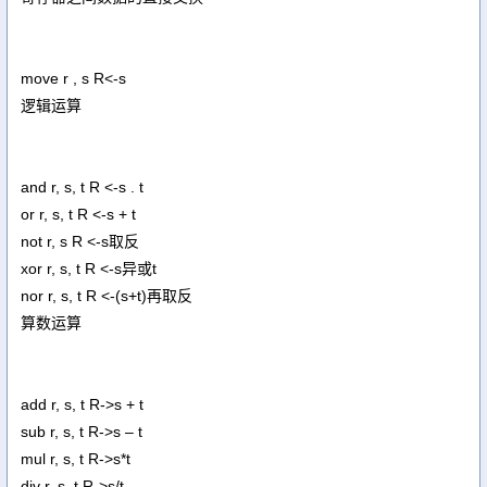
move r , s R<-s
逻辑运算
and r, s, t R <-s . t
or r, s, t R <-s + t
not r, s R <-s取反
xor r, s, t R <-s异或t
nor r, s, t R <-(s+t)再取反
算数运算
add r, s, t R->s + t
sub r, s, t R->s – t
mul r, s, t R->s*t
div r, s, t R->s/t