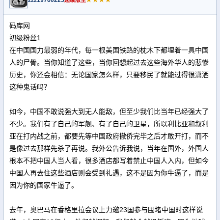
zzz19760225
★★★★
超级版主
码库网
初级粉丝1
在中国国力最弱的年代，每一根美国铁路的枕木下都埋着一具中国
人的尸骨。当你知道了这些，当你回想起过去这些海外华人的悲惨
历史，你还会相信：无论国家怎么样，只要移民了就能过得很潇洒
这种鬼话吗？
如今，中国不敢说强大到无人能敌，但至少我们比当年已经强大了
不少。我们有了自己的军舰、有了自己的卫星，所以利比亚和叙利
亚在打内战之前，都要先等中国政府撤侨完毕之后才敢开打，而不
是像过去那样先杀了再说。我外公告诉我说，当年在国外，外国人
根本不把中国人当人看，很多酒店都写着禁止中国人入内，但如今
中国人再去住这些酒店则会受到礼遇，这不是因为你牛逼了，而是
因为你的国家牛逼了。
去年，奥巴马在香格里拉会议上力邀23国参与围堵中国时这样说