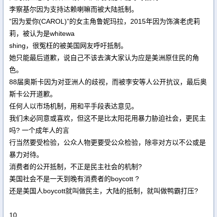
李察基尔因为支持达赖喇嘛而被大陆抵制。
”因为爱你(CAROL)”的女主角鲁妮玛拉，2015年因为饰演老虎莉
莉，被认为是whitewa
shing，很冤枉的被美国网友呼吁抵制。
她只能最后道歉，说自己不该去演大家认为应是美洲原住民的角
色。
88届奥斯卡因为对亚洲人的歧视，而被李安等人公开抗议，最后奥
斯卡公开道歉。
任何人以市场机制，用和平手段表达意见。
我们未必同意或喜欢，但这不是比太阳花用暴力胁迫社会，更民主
吗? 一个成年人的言
行当然要受检验，公众人物更要受公众检验，除非对方以不公或是
暴力对待。
消费者的公开抵制，不正是民主社会的机制?
美国社会不是一天到晚有消费者的boycott ?
还是美国人boycott就叫做民主，大陆的抵制，就叫做鸭霸打压?
10