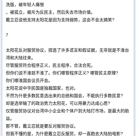
洗版，被年轻人痛恨
，被孤立，被斥为反民主，然后失去市场价值。
戴立忍说他支持太阳花是因为支持弱势，这会不会太搞笑?
7
太阳花反对服贸协议，捏造了许多谎言和假证据，无非就是不淮台
湾和大陆往来。
尽管服贸符合程序正义，民主程序，合法合宪。
但你们说不淮就不淮了。你们哪管程序正义? 哪管民主原理?
你们哪淮国会议员开会。
太阳花说中华民国是独裁国家，也对。
不然为什麽多数民意选出来的总统和国会，不能执行多数民意?
却是选举输了的政治势力太阳花，可以用暴力达成心愿?
仅管服贸协议对台湾中小企业和个体户到大陆打市场，是最大的助
益。
那不管，戴立忍就是要反对服贸协议。
但我不懂的是，为什麽戴立忍反服贸，却一直跑去大陆拍电影?