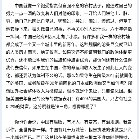
中国就像一个饱受指责但自强不息的农村孩子，他通过自己的
努力一点一滴的改变着人们对他的印象。一开始人们嫌他土、脏、
穷，他自己也因此自卑过、犹豫过、哭过、闹过、愤怒过，但至于
他安静下来，埋头做自己的事，不再关心别人说什么。六十年弹指
一挥间，中国已经有6亿人走向了小康。有许多和我一样的农村娃
都变成了一个又一个城市里的新青年。这种规模的沧桑巨变就已知
的人类历史而言，绝无仅有。如果这还不能证明我们的政治体制更
优秀，还不能证明我们的民族和种族更优秀，那请问还有什么值得
我们去信仰。如果生在中国，你的命运和收入发生了如此巨大的变
化，都还要认为体制不公的话。那么如果你生在阶级20年前就固化
了的美国，或者阶级在30年前固化的日本或欧洲你又当如何呢？所
谓国外社会整体收入为橄榄型，根本就是个鬼扯，只能骗凤姐。根
据美国去年自己的公布的数据表明：有40%的美国人，只占有社会
0.2%的财富。这分明就是铁三角，哪像橄榄了？
你也许会说，中国有腐败，有坏人，有变态，有潜规则。我告
诉你，全世界都一样。中国有几十万城管，粗暴执法的也就是那么
一小部分而已。而且这总比在美国或者欧洲根本不准你随便摆摊，