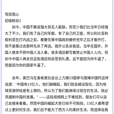
驾驭我心
初级粉丝1
如今，中国不敢说强大到无人能敌，但至少我们比当年已经强
大了不少。我们有了自己的军舰、有了自己的卫星，所以利比亚和
叙利亚在打内战之前，都要先等中国政府撤侨完毕之后才敢开打，
而不是像过去那样先杀了再说。我外公告诉我说，当年在国外，外
国人根本不把中国人当人看，很多酒店都写着禁止中国人入内，但
如今中国人再去住这些酒店则会受到礼遇，这不是因为你牛逼了，
而是因为你的国家牛逼了。
去年，奥巴马在香格里拉会议上力邀23国参与围堵中国时这样
说道：“中国有13亿人，他们越崛起，我们就会越没饭吃，因为地
球资源供给是有上限的。所以为了我们能继续过现在的生活，就必
须遏制中国的发展。” ——这段视频网上不难找到，朋友们可以自
己去搜来看看。然而中国的崛起大势已经不可阻挡，13亿人都希望
过上更好的生活，我们总不能为了西方人的美好生活，而选择自我