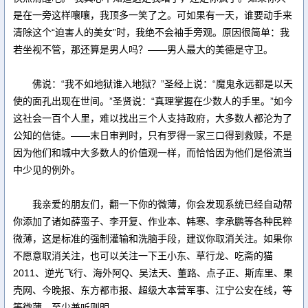
是在一旁这样嚷嚷，我顶多一笑了之。可如果有一天，谁要动手来
清除这个“迫害人的美女”时，我绝不会袖手旁观。原因很简单：我
若坐视不管，那还算是男人吗？——男人最大的美德是守卫。
佛说：“我不如地狱谁入地狱？”圣经上说：“魔鬼永远都是以天
使的面孔出现在世间。”圣贤说：“真理掌握在少数人的手里。”如今
这社会一百个人里，难以找出三个人支持政府，大多数人都沦为了
公知的信徒。——末日审判时，只有罗得一家三口得到救赎，不是
因为他们和城中大多数人的价值观一样，而恰恰因为他们是俗流当
中少见的例外。
我亲爱的朋友们，翻一下你的微薄，你会发现系统已经自动帮
你添加了诸如薛蛮子、李开复、作业本、韩寒、李承鹏等各种民粹
微薄，这是标准的强制灌输和洗脑手段，建议你取消关注。如果你
不愿意取消关注，也可以关注一下王小东、草行龙、吃斋的猫
2011、逆光飞行、海外阿Q、吴法天、董路、点子正、斯库里、果
壳网、今晚报、东方都市报、超级大本营军事、江宁公安在线，等
等微薄，至少兼听则明。