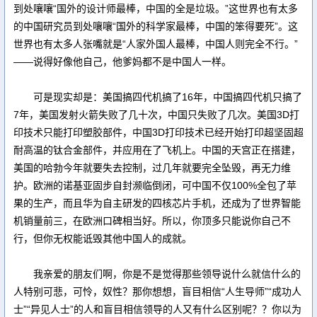
到处嚷嚷“国外的设计师最棒，中国的全是垃圾。”这世界也有太多
的中国研究员到处嚷嚷“国外的科学家最棒，中国的笨得要死”。这
世界也有太多人张嘴就是“人家外国人最棒，中国人则完全不行。”
——说得好像他自己，他爹妈都不是中国人一样。
可是现实却是：美国搞四代机搞了16年，中国搞四代机只搞了
7年，美国发射火箭失败了几十次，中国只失败了几次。美国3D打
印技术只能打印塑胶部件，中国3D打印技术已经开始打印超坚固超
耐高温的钛合金部件，并应用在了飞机上。中国的天宫正在搭建，
美国的哈勃今年就要失去控制，过几年就要完全坠毁，再无力维
护。欧洲的诺基亚固步自封濒临倒闭，可中国不仅100%全包了苹
果的生产，而且华为自主研发的四核芯片手机，还成为了世界智能
机销量前三，在欧洲口碑相当好。所以，你顶多只能说你自己不
行，但你无权能诋毁其他中国人的成就。
我亲爱的朋友们啊，你是不是觉得那些领导说什么就信什么的
人特别可悲，可怜，奴性？那你想想，盲目相信“人生导师”“成功人
士”“异见人士”的人和盲目相信领导的人又有什么区别呢？？你以为