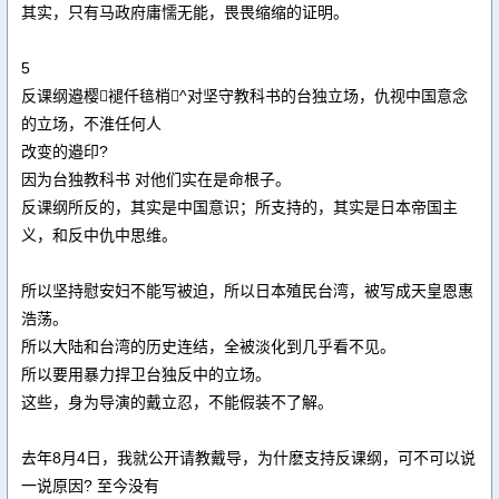
其实，只有马政府庸懦无能，畏畏缩缩的证明。
5
反课纲邉樱褪仟毰梢^对坚守教科书的台独立场，仇视中国意念
的立场，不淮任何人
改变的邉印?
因为台独教科书 对他们实在是命根子。
反课纲所反的，其实是中国意识；所支持的，其实是日本帝国主
义，和反中仇中思维。
所以坚持慰安妇不能写被迫，所以日本殖民台湾，被写成天皇恩惠
浩荡。
所以大陆和台湾的历史连结，全被淡化到几乎看不见。
所以要用暴力捍卫台独反中的立场。
这些，身为导演的戴立忍，不能假装不了解。
去年8月4日，我就公开请教戴导，为什麽支持反课纲，可不可以说
一说原因? 至今没有