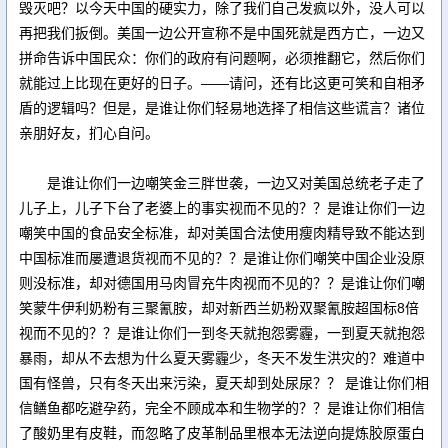
毁灭吧？以今天中国的硬实力，除了我们自己发疯以外，没人可以
再把我们扳倒。美国一边公开宣称不是中国死就是西方亡，一边又
拼命告诉中国民众：你们的政府有问题啊，必须推翻它，然后你们
就能过上比现在更好的日子。——请问，还有比这更可笑和自相矛
盾的逻辑吗？但是，是谁让你们轻易地选择了相信这些谎言？诸位
亲朋好友，扪心自问。
是谁让你们一边嘲笑金三胖世袭，一边又对美国总统老子走了
儿子上，儿子下台了老婆上的事实视而不见的？？是谁让你们一边
嘲笑中国的食品安全标准，却对美国合法使用瘦肉精导致不能达到
中国标准而屡遭退货视而不见的？？是谁让你们嘲笑中国企业没原
则没标准，却对德国用马肉冒充牛肉视而不见的？？是谁让你们嘲
笑蒙牛伊利奶粉有三聚氰胺，却对新西兰奶粉双聚氰胺超国标8倍
视而不见的？？是谁让你们一到冬天就抱怨雾霾，一到夏天就抱怨
暴雨，却从不去想为什么夏天雾霾少，冬天不发生洪灾的？难道中
国有怪兽，只有冬天出来污染，夏天却到处尿尿？？ 是谁让你们相
信鳝鱼都吃避孕药，完全不顾成本和生物学的？？是谁让你们相信
了酸奶里有皮鞋，而忽略了皮革制品里根本无法逆向提炼胶原蛋白