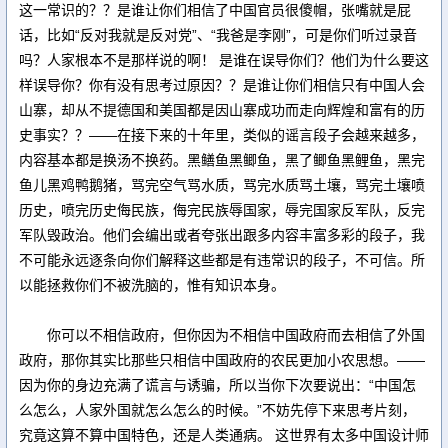
这一常识的？？是谁让你们相信了中国官员很傻帽，张嘴就是屁
话，比如“反对我就是反对党”、“我爸是李刚”，可是你们听过录音
吗？人家根本不是那样说的啊！ 是谁在误导你们？他们为什么要这
样误导你？你有没有思考过原因？？是谁让你们相信只有中国人会
山寨，却从不提德国和美国都是因山寨成功而走向辉煌和富有的历
史事实？？——在接下来的十年里，类似的谣言段子会越来越多，
内容基本都是换汤不换药。黑鳝鱼黑鲫鱼，黑了鲫鱼黑鲤鱼，黑完
鱼儿黑鸡鸭鹅猪，骂完空气骂水质，骂完水质骂土壤，骂完土壤喷
历史，喷完历史侮民族，侮完民族辱国家，辱完国家反军队，反完
军队毁政治。他们会编出或者夸张出跟多内容丰富多彩的段子，我
不可能永远逐条向你们解释这些都是有违常识的段子，不可信。所
以能拯救你们不被洗脑的，惟有知识本身。
你可以不相信政府，但你因为不相信中国政府而去相信了外国
政府，那你其实比那些只相信中国政府的农民更加小农思想。——
因为你的身边充满了谎言与诱骗，所以当你下次要说出：“中国怎
么怎么，人家外国就怎么怎么的时候。”不妨先停下来思考片刻，
究竟这算不算中国特色，还是人类通病。 这世界有太多中国设计师