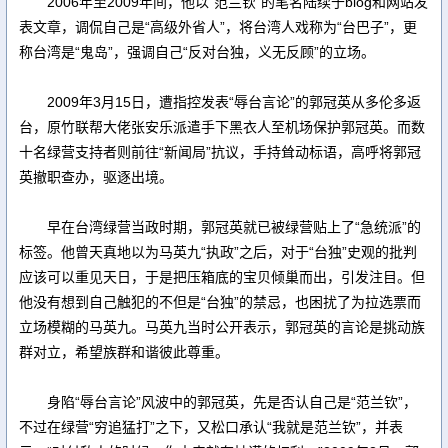
2006年至2009年间，他以“范兰钦”的笔名陆续于blog和网站发
表文章，调侃自己是“高级外省人”，将台湾人戏称为“台巴子”，更
称台湾是“鬼岛”，强调自己“反对台独，义无反顾”的立场。
2009年3月15日，遭指控发表“辱台言论”的郭冠英从多伦多返
台，原竹联帮大佬张安乐派遣手下黑衣人至机场保护郭冠英。而数
十名绿营支持者则前往“新闻局”抗议，手持耸动标语，高呼将郭冠
英撤职查办，驱逐出境。
早在台湾绿营当政时期，郭冠英就已被绿营贴上了“急统派”的
标签。他曾天真地以为马英九“执政”之后，对于“台独”史观的批判
应该可以重见天日，于是把压箱底的宝贝倾巢而出，引发注目。但
他没有想到自己触犯的不但是“台独”的禁忌，也困扰了为拉选票而
立场模糊的马英九。马英九当时公开表示，郭冠英的言论是挑动族
群对立，希望族群和谐彼此尊重。
身陷“辱台言论”风波中的郭冠英，先是否认自己是“范兰钦”，
不过在绿营“穷追猛打”之下，又松口承认“我就是范兰钦”，并表