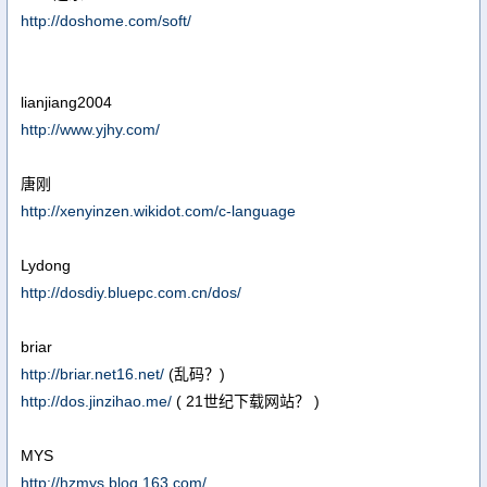
http://doshome.com/soft/
lianjiang2004
http://www.yjhy.com/
唐刚
http://xenyinzen.wikidot.com/c-language
Lydong
http://dosdiy.bluepc.com.cn/dos/
briar
http://briar.net16.net/
(乱码？)
http://dos.jinzihao.me/
( 21世纪下载网站？ )
MYS
http://hzmys.blog.163.com/