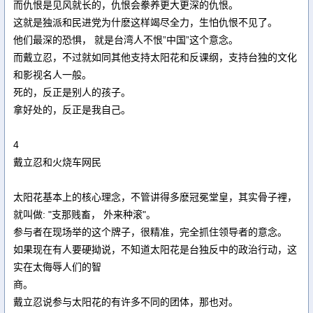
而仇恨是见风就长的，仇恨会豢养更大更深的仇恨。
这就是独派和民进党为什麽这样竭尽全力，生怕仇恨不见了。
他们最深的恐惧， 就是台湾人不恨”中国”这个意念。
而戴立忍，不过就如同其他支持太阳花和反课纲，支持台独的文化
和影视名人一般。
死的，反正是别人的孩子。
拿好处的，反正是我自己。
4
戴立忍和火烧车网民
太阳花基本上的核心理念，不管讲得多麽冠冕堂皇，其实骨子裡，
就叫做: "支那贱畜， 外来种滚"。
参与者在现场举的这个牌子，很精准，完全抓住领导者的意念。
如果现在有人要硬拗说，不知道太阳花是台独反中的政治行动，这
实在太侮辱人们的智
商。
戴立忍说参与太阳花的有许多不同的团体，那也对。