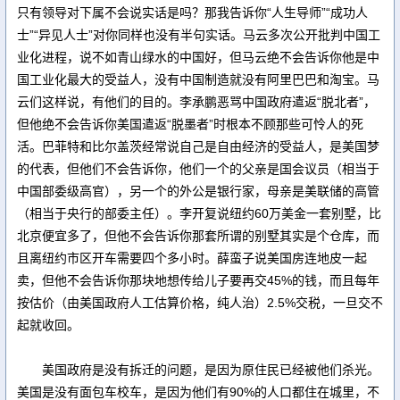
只有领导对下属不会说实话是吗？那我告诉你“人生导师”“成功人
士”“异见人士”对你同样也没有半句实话。马云多次公开批判中国工
业化进程，说不如青山绿水的中国好，但马云绝不会告诉你他是中
国工业化最大的受益人，没有中国制造就没有阿里巴巴和淘宝。马
云们这样说，有他们的目的。李承鹏恶骂中国政府遣返“脱北者”，
但他绝不会告诉你美国遣返“脱墨者”时根本不顾那些可怜人的死
活。巴菲特和比尔盖茨经常说自己是自由经济的受益人，是美国梦
的代表，但他们不会告诉你，他们一个的父亲是国会议员（相当于
中国部委级高官），另一个的外公是银行家，母亲是美联储的高管
（相当于央行的部委主任）。李开复说纽约60万美金一套别墅，比
北京便宜多了，但他不会告诉你那套所谓的别墅其实是个仓库，而
且离纽约市区开车需要四个多小时。薛蛮子说美国房连地皮一起
卖，但他不会告诉你那块地想传给儿子要再交45%的钱，而且每年
按估价（由美国政府人工估算价格，纯人治）2.5%交税，一旦交不
起就收回。
美国政府是没有拆迁的问题，是因为原住民已经被他们杀光。
美国是没有面包车校车，是因为他们有90%的人口都住在城里，不