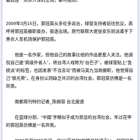
最后连一点点人性的悲悯，都可抛却。
2009年3月15日，郭冠英从多伦多返台，绿营支持者前往抗议，高
呼将郭冠英撤职查办，驱逐出境。原竹联帮大佬张安乐则派遣手下
黑衣人至机场保护郭冠英。
他是一名作家，但他自己的故事比他的作品更惹人关注。他调
侃自己是“高级外省人”，将台湾人戏称为“台巴子”，被绿营贴上“急
统派”的标签，也因发表“不当言论”而被马英九当局撤职，他觉得自
己“很光荣”。在身份认同缺乏共识的台湾社会，郭冠英仿佛是一名
异类。
南都周刊特约记者_陈婉容 台北报道
在蓝绿分割、“中国”字眼似乎成为禁忌的台湾社会，年过花甲
的郭冠英仿佛是一名异类。