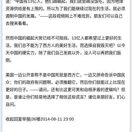
道：“中国有13亿人，他们越崛起，我们就会越没饭吃，因为地球
资源供给是有上限的。所以为了我们能继续过现在的生活，就必须
遏制中国的发展。”——这段视频网上不难找到，朋友们可以自己
去搜来看看。
然而中国的崛起大势已经不可阻挡，13亿人都希望过上更好的生
活，我们总不能为了西方人的美好生活，而选择自我毁灭吧？以今
天中国的硬实力，除了我们自己发疯以外，没人可以再把我们扳
倒。
美国一边公开宣称不是中国死就是西方亡，一边又拼命告诉中国民
众：你们的政府有问题啊，必须推翻它，然后你们就能过上比现在
更好的日子。——请问，还有比这更可笑和自相矛盾的逻辑吗？但
是，是谁让你们轻易地选择了相信这些谎言？诸位亲朋好友，扪心
自问。
收起回复举报|36楼2014-08-11 23:00