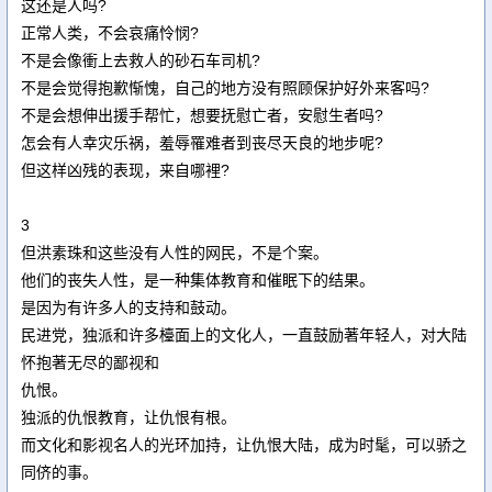
这还是人吗?
正常人类，不会哀痛怜悯?
不是会像衝上去救人的砂石车司机?
不是会觉得抱歉惭愧，自己的地方没有照顾保护好外来客吗?
不是会想伸出援手帮忙，想要抚慰亡者，安慰生者吗?
怎会有人幸灾乐祸，羞辱罹难者到丧尽天良的地步呢?
但这样凶残的表现，来自哪裡?
3
但洪素珠和这些没有人性的网民，不是个案。
他们的丧失人性，是一种集体教育和催眠下的结果。
是因为有许多人的支持和鼓动。
民进党，独派和许多檯面上的文化人，一直鼓励著年轻人，对大陆
怀抱著无尽的鄙视和
仇恨。
独派的仇恨教育，让仇恨有根。
而文化和影视名人的光环加持，让仇恨大陆，成为时髦，可以骄之
同侪的事。