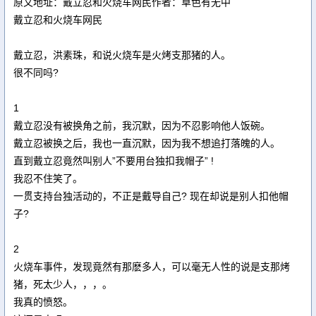
原文地址：戴立忍和火烧车网民作者：草色有无中
戴立忍和火烧车网民
戴立忍，洪素珠，和说火烧车是火烤支那猪的人。
很不同吗?
1
戴立忍没有被换角之前，我沉默，因为不忍影响他人饭碗。
戴立忍被换之后，我也一直沉默，因为我不想追打落魄的人。
直到戴立忍竟然叫别人”不要用台独扣我帽子” !
我忍不住笑了。
一贯支持台独活动的，不正是戴导自己? 现在却说是别人扣他帽
子?
2
火烧车事件，发现竟然有那麽多人，可以毫无人性的说是支那烤
猪，死太少人，，，。
我真的愤怒。