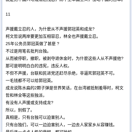
11
声援戴立忍的人，为什麽从不声援郭冠英和成龙?
柯文哲说两岸要更加互相容忍，林全也声援戴立忍。
25年公务员郭冠英做了甚麽 ?
不过是用笔名批判台独。
从而被停职，撤职，被剥夺退休金时，为什麽这些人从不声援他?
那可是明明白白的违宪，违反人权。
不但不声援，台联和民进党还赶尽杀绝，非逼死郭冠英不可。
一毛钱都不可以给郭冠英。
成龙说陈水扁的2颗子弹是世界笑话，在台湾被抵制羞辱时，柯文
哲和林全等这些独派，
有没有人声援或支持成龙?
所以，别假了。
真相是，只有台独可以迫害别人。
只有台独们，可以一边迫害别人，一边去人家家乡从容赚钱。