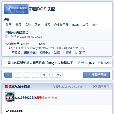
中国DOS联盟
游客
注册
登录
会员
网志
搜索
命令提示符
Bash
上传
统计
中国DOS联盟论坛
现在时间是 2026-08-09 17:11
欢迎新会员
antixc
RSS
共
47,811
主题排行 /
349,896
发帖 / 今日
1
篇 /
48,254
会员排行
不转换
/
简体中文
/
繁體中文（台灣）
/
繁體中文（香港）
中国DOS联盟论坛
»
网络日志（Blog）
» 论坛帖子摘录
查看
56,874
回复
120
推荐给朋友
1
2
3
…
9
下一页 ›
楼 主
论坛帖子摘录
发表于 2016-02-05 23:45
·
中国 海南 移动
zzz19760225
★★★★
超级版主
523066680