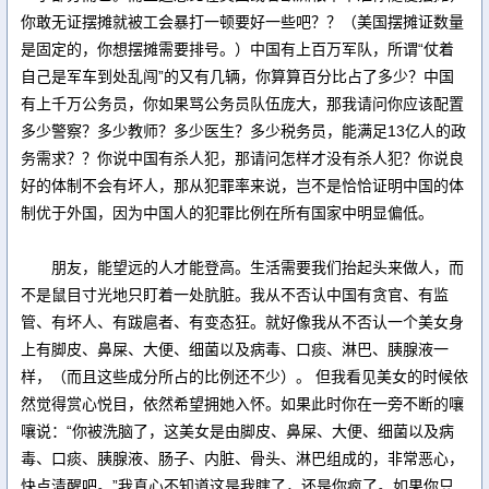
你敢无证摆摊就被工会暴打一顿要好一些吧？？（美国摆摊证数量
是固定的，你想摆摊需要排号。）中国有上百万军队，所谓“仗着
自己是军车到处乱闯”的又有几辆，你算算百分比占了多少？中国
有上千万公务员，你如果骂公务员队伍庞大，那我请问你应该配置
多少警察？多少教师？多少医生？多少税务员，能满足13亿人的政
务需求？？你说中国有杀人犯，那请问怎样才没有杀人犯？你说良
好的体制不会有坏人，那从犯罪率来说，岂不是恰恰证明中国的体
制优于外国，因为中国人的犯罪比例在所有国家中明显偏低。
朋友，能望远的人才能登高。生活需要我们抬起头来做人，而
不是鼠目寸光地只盯着一处肮脏。我从不否认中国有贪官、有监
管、有坏人、有跋扈者、有变态狂。就好像我从不否认一个美女身
上有脚皮、鼻屎、大便、细菌以及病毒、口痰、淋巴、胰腺液一
样，（而且这些成分所占的比例还不少）。 但我看见美女的时候依
然觉得赏心悦目，依然希望拥她入怀。如果此时你在一旁不断的嚷
嚷说：“你被洗脑了，这美女是由脚皮、鼻屎、大便、细菌以及病
毒、口痰、胰腺液、肠子、内脏、骨头、淋巴组成的，非常恶心，
快点清醒吧。”我真心不知道这是我瞎了，还是你疯了。如果你只