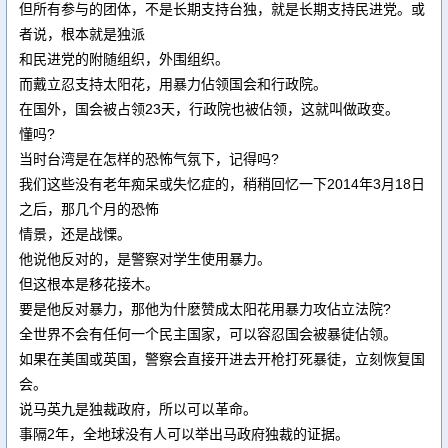
但所有参与的团体，不是长期支持台独，就是长期支持民进党。或
者说，根本就是独派
和民进党的附随组织，外围组织。
而戴立忍支持太阳花，用暴力佔领国会和行政院。
在国外，国会被占领23天，行政院也被佔领，这就叫做政变。
懂吗?
当时台湾是在怎样的恐怖气氛下，记得吗?
我们这些没有老年痴呆或失忆症的，稍稍回忆一下2014年3月18日
之后，那几个月的恐怖
情景，还是战慄。
他说他反对的，是警察对学生使用暴力。
但这根本是移花接木。
要是他反对暴力，那他为什麽赞成太阳花用暴力攻佔立法院?
全世界不会有任何一个民主国家，可以容忍国会被暴徒佔领。
如果在美国或英国，警察会直接开进去开枪打死暴徒，立刻恢复国
会。
说马英九是独裁政府，所以可以革命。
事隔2年，全地球没有人可以举出马政府独裁的证据。