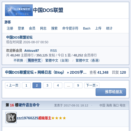
中国DOS联盟
游客
注册
登录
会员
网志
搜索
命令提示符
Bash
上传
统计
中国DOS联盟论坛
现在时间是 2026-08-07 00:50
欢迎新会员
Atticus97
RSS
共
48,040
主题排行 /
350,125
发帖 / 今日
1
篇 /
48,252
会员排行
不转换
/
简体中文
/
繁體中文（台灣）
/
繁體中文（香港）
中国DOS联盟论坛
»
网络日志（Blog）
» 2DOS学习之语言命令集中营（20160203）
查看
41,348
回复
120
‹ 上一页
1
2
3
4
…
9
下一页 ›
推荐给朋友
第
16
楼
硬件语言命令
发表于 2017-08-31 18:12
·
中国 海南 海口 电信
zzz19760225
★★★★
超级版主