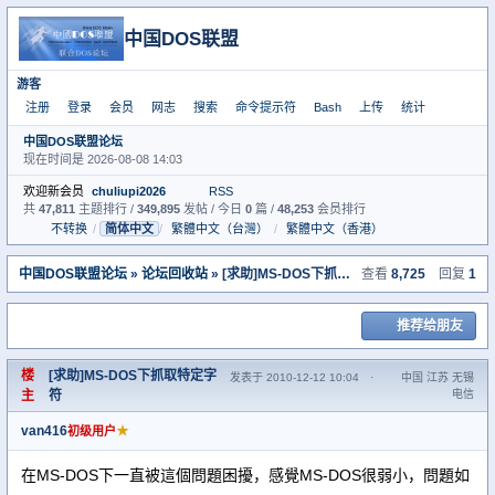
中国DOS联盟
游客
注册
登录
会员
网志
搜索
命令提示符
Bash
上传
统计
中国DOS联盟论坛
现在时间是 2026-08-08 14:03
欢迎新会员
chuliupi2026
RSS
共
47,811
主题排行 /
349,895
发帖 / 今日
0
篇 /
48,253
会员排行
不转换
/
简体中文
/
繁體中文（台灣）
/
繁體中文（香港）
中国DOS联盟论坛
»
论坛回收站
» [求助]MS-DOS下抓取特定字符
查看
8,725
回复
1
推荐给朋友
楼
[求助]MS-DOS下抓取特定字
发表于 2010-12-12 10:04
·
中国 江苏 无锡
主
符
电信
van416
★
初级用户
在MS-DOS下一直被這個問題困擾，感覺MS-DOS很弱小，問題如