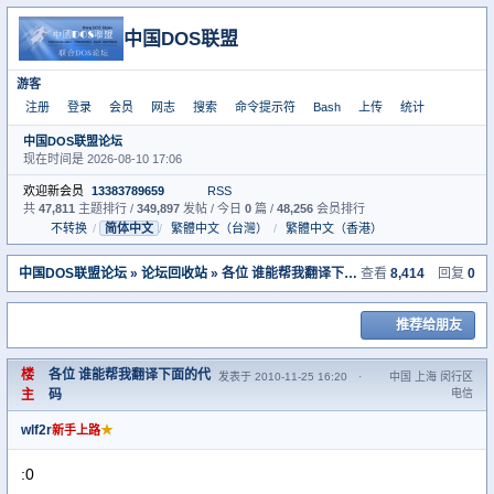
中国DOS联盟
游客
注册
登录
会员
网志
搜索
命令提示符
Bash
上传
统计
中国DOS联盟论坛
现在时间是 2026-08-10 17:06
欢迎新会员
13383789659
RSS
共
47,811
主题排行 /
349,897
发帖 / 今日
0
篇 /
48,256
会员排行
不转换
/
简体中文
/
繁體中文（台灣）
/
繁體中文（香港）
中国DOS联盟论坛
»
论坛回收站
» 各位 谁能帮我翻译下面的代码
查看
8,414
回复
0
推荐给朋友
楼
各位 谁能帮我翻译下面的代
发表于 2010-11-25 16:20
·
中国 上海 闵行区
主
码
电信
wlf2r
★
新手上路
:0