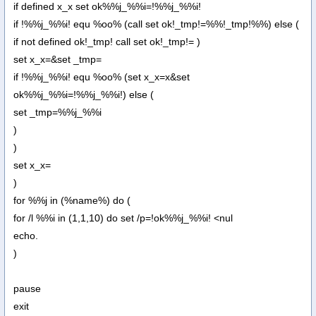
if defined x_x set ok%%j_%%i=!%%j_%%i!
if !%%j_%%i! equ %oo% (call set ok!_tmp!=%%!_tmp!%%) else (
if not defined ok!_tmp! call set ok!_tmp!= )
set x_x=&set _tmp=
if !%%j_%%i! equ %oo% (set x_x=x&set
ok%%j_%%i=!%%j_%%i!) else (
set _tmp=%%j_%%i
)
)
set x_x=
)
for %%j in (%name%) do (
for /l %%i in (1,1,10) do set /p=!ok%%j_%%i! <nul
echo.
)
pause
exit