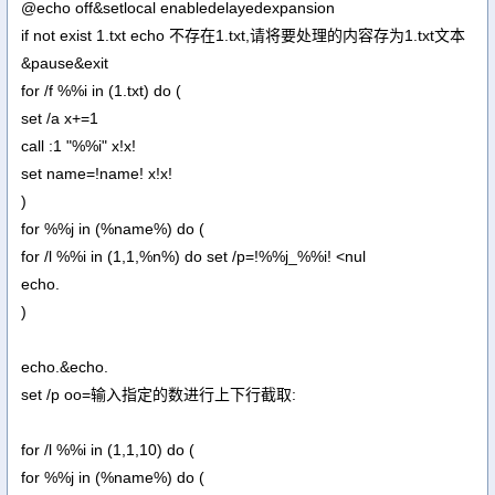
@echo off&setlocal enabledelayedexpansion
if not exist 1.txt echo 不存在1.txt,请将要处理的内容存为1.txt文本
&pause&exit
for /f %%i in (1.txt) do (
set /a x+=1
call :1 "%%i" x!x!
set name=!name! x!x!
)
for %%j in (%name%) do (
for /l %%i in (1,1,%n%) do set /p=!%%j_%%i! <nul
echo.
)
echo.&echo.
set /p oo=输入指定的数进行上下行截取:
for /l %%i in (1,1,10) do (
for %%j in (%name%) do (