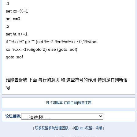
:1
set xx=%~1
set n=0
:2
set /a n+=1
if "%xx%" gtr "" (set %~2_%n%=%xx:~0,1%&set
xx=%xx:~1%&goto 2) else (goto :eof)
goto :eof
谁能告诉我 下面 每行的意思 和 这些符号的作用 特别是在判断语
句
可打印版本
|
订阅主题
|
收藏主题
论坛跳转:
[
联系联盟系统管理团队
-
中国DOS联盟
-
简版
]