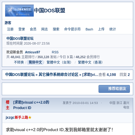
中国DOS联盟
游客
注册
登录
会员
网志
搜索
命令提示符
Bash
上传
统计
中国DOS联盟论坛
现在时间是 2026-08-07 23:56
欢迎新会员
Atticus97
RSS
共
48,041
主题排行 /
350,128
发帖 / 今日
3
篇 /
48,252
会员排行
不转换
/
简体中文
/
繁體中文（台灣）
/
繁體中文（香港）
中国DOS联盟论坛
»
其它操作系统综合讨论区
» [求助]visual c++2.0的Product ID
查看
4,198
回复
2
推荐给朋友
楼
[求助]visual c++2.0的
发表于 2010-03-01 14:53
·
中国 浙江 嘉兴
主
Product ID
电信
jxzgc
★
新手上路
求助visual c++2.0的Product ID,发到我邮箱里就太谢谢了！