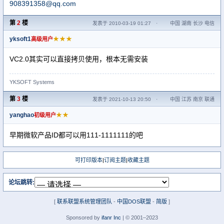
908391358@qq.com
第
2
楼
发表于 2010-03-19 01:27
·
中国 湖南 长沙 电信
yksoft1
★★★
高级用户
VC2.0其实可以直接拷贝使用，根本无需安装
YKSOFT Systems
第
3
楼
发表于 2021-10-13 20:50
·
中国 江苏 南京 联通
yanghao
★★
初级用户
早期微软产品ID都可以用111-1111111的吧
可打印版本
|
订阅主题
|
收藏主题
论坛跳转:
[
联系联盟系统管理团队
-
中国DOS联盟
-
简版
]
Sponsored by
ifanr Inc
| © 2001–2023