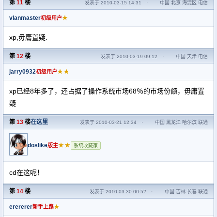
第
11
楼
发表于 2010-03-15 14:31
·
中国 北京 海淀区 电信
vlanmaster
★
初级用户
xp,毋庸置疑.
第
12
楼
发表于 2010-03-19 09:12
·
中国 天津 电信
jarry0932
★★
初级用户
xp已经8年多了，还占据了操作系统市场68％的市场份额，毋庸置
疑
第
13
楼
在这里
发表于 2010-03-21 12:34
·
中国 黑龙江 哈尔滨 联通
doslike
★★
版主
系统收藏家
cd在这呢！
第
14
楼
发表于 2010-03-30 00:52
·
中国 吉林 长春 联通
erererer
★
新手上路