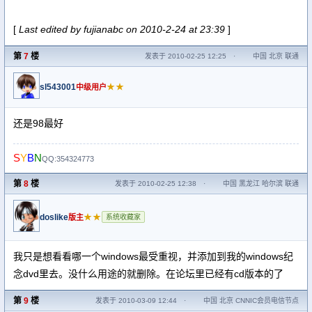
[
Last edited by fujianabc on 2010-2-24 at 23:39
]
第
7
楼
发表于 2010-02-25 12:25
·
中国 北京 联通
sl543001
★★
中级用户
还是98最好
S
Y
B
N
QQ:354324773
第
8
楼
发表于 2010-02-25 12:38
·
中国 黑龙江 哈尔滨 联通
doslike
★★
版主
系统收藏家
我只是想看看哪一个windows最受重视，并添加到我的windows纪
念dvd里去。没什么用途的就删除。在论坛里已经有cd版本的了
第
9
楼
发表于 2010-03-09 12:44
·
中国 北京 CNNIC会员电信节点