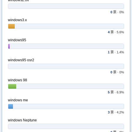
windows2.0x
0
票 · 0%
windows3.x
4
票 · 5.6%
windows95
1
票 · 1.4%
windows95 osr2
0
票 · 0%
windows 98
5
票 · 6.9%
windows me
3
票 · 4.2%
windows Neptune