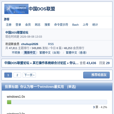
中国DOS联盟
游客
注册
登录
会员
网志
搜索
命令提示符
Bash
上传
统计
中国DOS联盟论坛
现在时间是 2026-08-08 13:03
欢迎新会员
chuliupi2026
RSS
共
47,811
主题排行 /
349,895
发帖 / 今日
0
篇 /
48,253
会员排行
不转换
/
简体中文
/
繁體中文（台灣）
/
繁體中文（香港）
中国DOS联盟论坛
»
其它操作系统综合讨论区
» 你认为哪一个windows最实用
查看
43,436
回复
29
推荐给朋友
1
2
下一页 ›
投票标题: 你认为哪一个windows最实用 (单选)
windows1.0x
3
票 · 4.2%