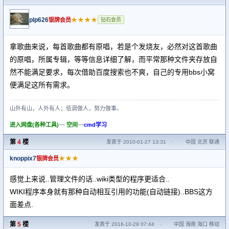
plp626
★★★★
银牌会员
钻石会员
拿歌曲来说，每首歌曲都有原唱，若是个发烧友，必然对这首歌曲
的原唱，所属专辑，等等信息详细了解，而平常那种文件夹存放自
然不能满足要求，每次借助百度搜索也不爽，自己的专用bbs小窝
便满足这所有需求。
山外有山，人外有人；低调做人，努力做事。
进入网盘(各种工具)
~~
空间
~~
cmd学习
第
4
楼
发表于 2010-01-27 13:31
·
中国 北京 联通
knoppix7
★★★
银牌会员
感觉上来说..管理文件的话..wiki类型的程序更适合..
WIKI程序本身就有那种自动相互引用的功能(自动链接)..BBS这方
面差点.
第
5
楼
发表于 2016-10-29 07:44
·
中国 海南 海口 移动