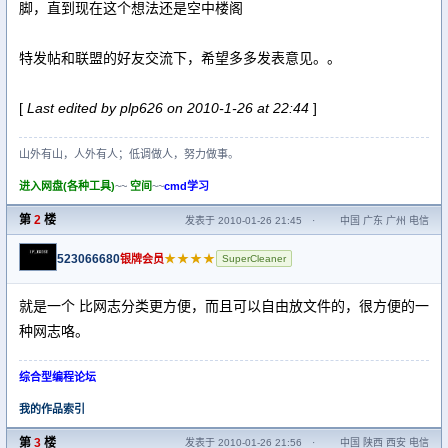
脚，直到现在这个想法还是空中楼阁
特发帖和联盟的好友交流下，希望多多发表意见。。
[
Last edited by plp626 on 2010-1-26 at 22:44
]
山外有山，人外有人；低调做人，努力做事。
进入网盘(各种工具)
~~
空间
~~
cmd学习
第
2
楼
发表于 2010-01-26 21:45
·
中国 广东 广州 电信
523066680
★★★★
银牌会员
SuperCleaner
就是一个 比网志分类更方便，而且可以自由放文件的，很方便的一
种网志咯。
综合型编程论坛
我的作品索引
第
3
楼
发表于 2010-01-26 21:56
·
中国 陕西 西安 电信