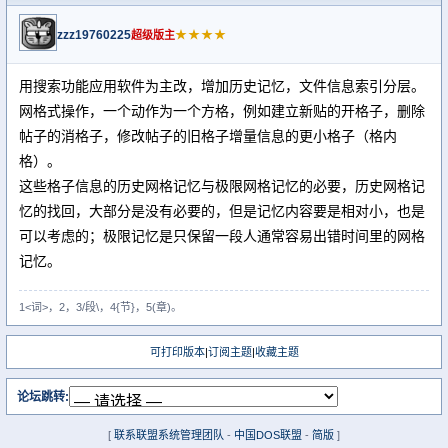
zzz19760225
★★★★
超级版主
用搜索功能应用软件为主改，增加历史记忆，文件信息索引分层。
网格式操作，一个动作为一个方格，例如建立新贴的开格子，删除
帖子的消格子，修改帖子的旧格子增量信息的更小格子（格内
格）。
这些格子信息的历史网格记忆与极限网格记忆的必要，历史网格记
忆的找回，大部分是没有必要的，但是记忆内容要是相对小，也是
可以考虑的；极限记忆是只保留一段人通常容易出错时间里的网格
记忆。
1<词>，2，3/段\，4{节}，5(章)。
可打印版本
|
订阅主题
|
收藏主题
论坛跳转:
[
联系联盟系统管理团队
-
中国DOS联盟
-
简版
]