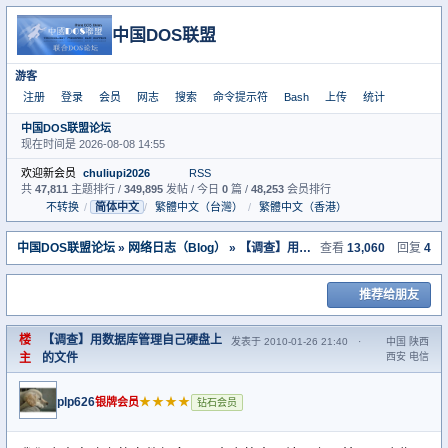
中国DOS联盟
游客
注册
登录
会员
网志
搜索
命令提示符
Bash
上传
统计
中国DOS联盟论坛
现在时间是 2026-08-08 14:55
欢迎新会员
chuliupi2026
RSS
共
47,811
主题排行 /
349,895
发帖 / 今日
0
篇 /
48,253
会员排行
不转换
/
简体中文
/
繁體中文（台灣）
/
繁體中文（香港）
中国DOS联盟论坛
»
网络日志（Blog）
» 【调查】用数据库管理自己硬盘上的文件
查看
13,060
回复
4
推荐给朋友
楼
【调查】用数据库管理自己硬盘上
发表于 2010-01-26 21:40
·
中国 陕西
主
的文件
西安 电信
plp626
★★★★
银牌会员
钻石会员