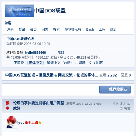
中国DOS联盟
游客
注册
登录
会员
网志
搜索
命令提示符
Bash
上传
统计
中国DOS联盟论坛
现在时间是 2026-08-06 10:29
欢迎新会员
hello8888666
RSS
共
48,039
主题排行 /
350,124
发帖 / 今日
0
篇 /
48,251
会员排行
不转换
/
简体中文
/
繁體中文（台灣）
/
繁體中文（香港）
中国DOS联盟论坛
»
意见反馈 & 网友交流
» 论坛的字体要是能够由用户调整就好
查看
2,282
回复
0
推荐给朋友
楼
论坛的字体要是能够由用户调整
发表于 2008-12-23 17:50
·
中国 湖北 武
主
就好
汉 电信
lyvv
★
新手上路