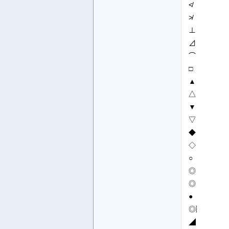
≮
≯
⊥
⊿
⌒
□
▲
△
▼
▽
◆
◇
○
◎
◎
●
◎︴
◢