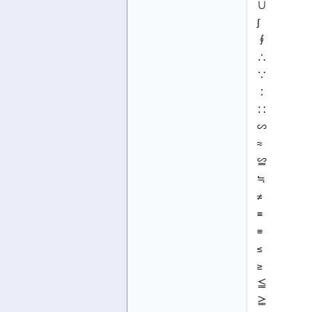
∪
∫
∮
∴
∵
∶
∷
∽
≈
≌
≒
≠
≡
≡
≤
≥
≦
≧