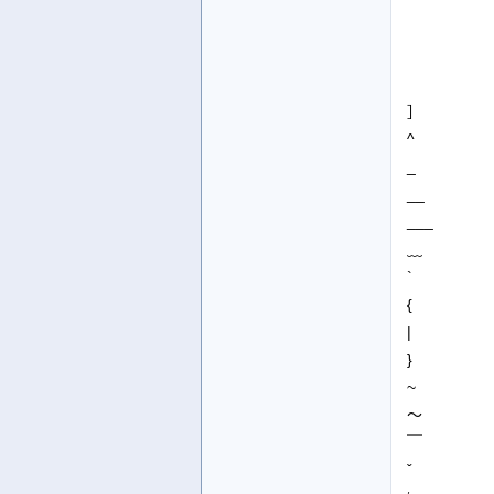
］
^
_
__
___
﹏
`
{
|
}
~
～
￣
ˇ