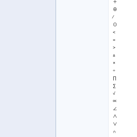
＋
⊕
∕
⊙
<
=
>
±
×
÷
∏
∑
√
∝
∠
∧
∨
∩