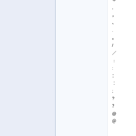
,
，
、
.
。
/
／
﹕
:
：
︰
;
?
？
@
＠