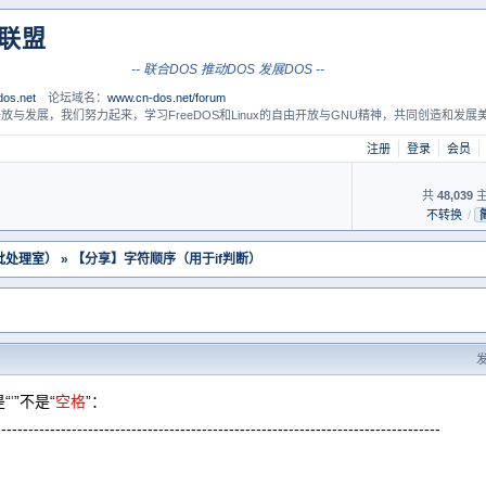
S联盟
-- 联合DOS 推动DOS 发展DOS --
os.net
论坛域名：
www.cn-dos.net/forum
放与发展，我们努力起来，学习FreeDOS和Linux的自由开放与GNU精神，共同创造和发展美
注册
登录
会员
共
48,039
主
不转换
/
（批处理室）
» 【分享】字符顺序（用于if判断）
发
“
'
”不是“
空格
”：
----------------------------------------------------------------------------------