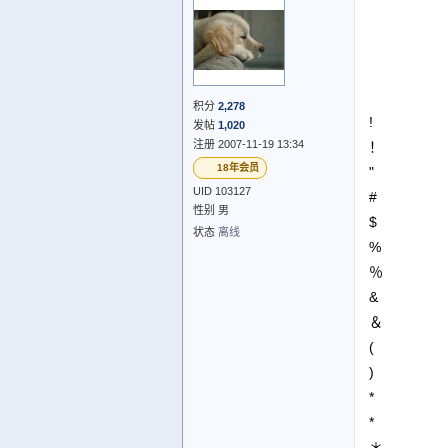
积分
2,278
!
发帖
1,020
注册 2007-11-19 13:34
！
18年会员
"
UID 103127
#
性别 男
$
状态
离线
%
％
&
＆
(
)
*
*
＊