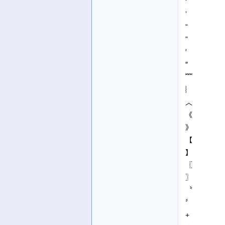
‘
’
“
”
′
″
﹌
︴
︿
《
》
【
】
〖
〗
〝
〞
+