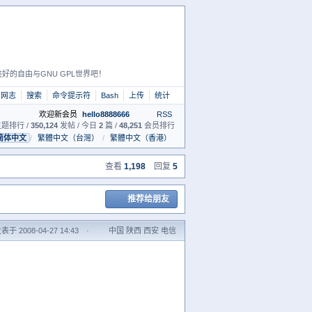
好的自由与GNU GPL世界吧！
网志
搜索
命令提示符
Bash
上传
统计
欢迎新会员
hello8888666
RSS
题排行 /
350,124
发帖 / 今日
2
篇 /
48,251
会员排行
简体中文
/
繁體中文（台灣）
/
繁體中文（香港）
查看
1,198
回复
5
推荐给朋友
表于 2008-04-27 14:43
·
中国 陕西 西安 电信