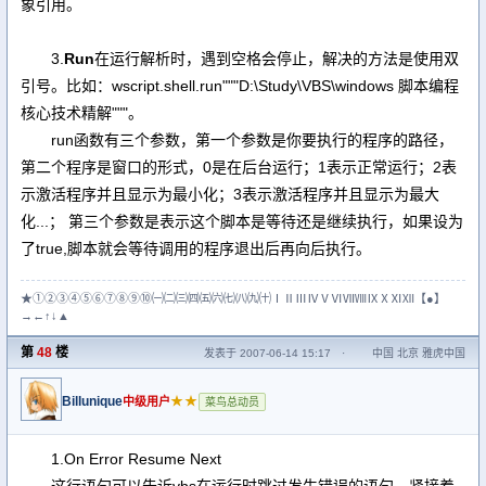
象引用。
3.
Run
在运行解析时，遇到空格会停止，解决的方法是使用双
引号。比如：wscript.shell.run"""D:\Study\VBS\windows 脚本编程
核心技术精解"""。
run函数有三个参数，第一个参数是你要执行的程序的路径，
第二个程序是窗口的形式，0是在后台运行；1表示正常运行；2表
示激活程序并且显示为最小化；3表示激活程序并且显示为最大
化...； 第三个参数是表示这个脚本是等待还是继续执行，如果设为
了true,脚本就会等待调用的程序退出后再向后执行。
★①②③④⑤⑥⑦⑧⑨⑩㈠㈡㈢㈣㈤㈥㈦㈧㈨㈩ⅠⅡⅢⅣⅤⅥⅦⅧⅨⅩⅪⅫ【●】
→←↑↓▲
第
48
楼
发表于 2007-06-14 15:17
·
中国 北京 雅虎中国
Billunique
★★
中级用户
菜鸟总动员
1.On Error Resume Next