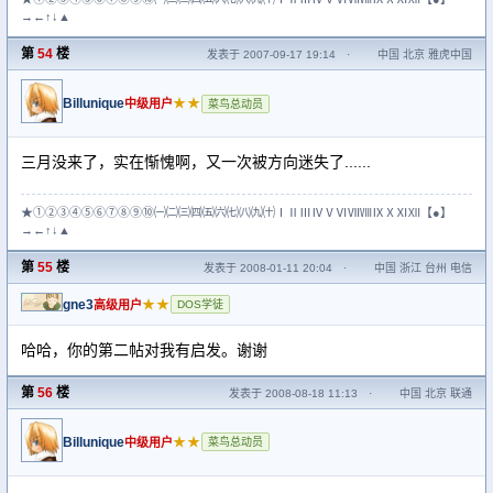
→←↑↓▲
第
54
楼
发表于 2007-09-17 19:14
·
中国 北京 雅虎中国
Billunique
★★
中级用户
菜鸟总动员
三月没来了，实在惭愧啊，又一次被方向迷失了......
★①②③④⑤⑥⑦⑧⑨⑩㈠㈡㈢㈣㈤㈥㈦㈧㈨㈩ⅠⅡⅢⅣⅤⅥⅦⅧⅨⅩⅪⅫ【●】
→←↑↓▲
第
55
楼
发表于 2008-01-11 20:04
·
中国 浙江 台州 电信
gne3
★★
高级用户
DOS学徒
哈哈，你的第二帖对我有启发。谢谢
第
56
楼
发表于 2008-08-18 11:13
·
中国 北京 联通
Billunique
★★
中级用户
菜鸟总动员