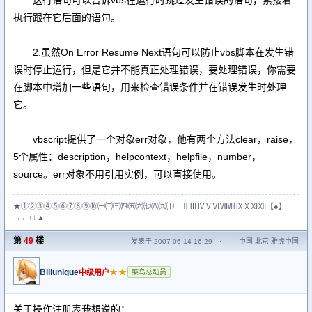
这行语句可以告诉vbs在运行时跳过发生错误的语句，紧接着
执行跟在它后面的语句。
2.虽然On Error Resume Next语句可以防止vbs脚本在发生错
误时停止运行，但是它并不能真正处理错误，要处理错误，你需要
在脚本中增加一些语句，用来检查错误条件并在错误发生时处理
它。
vbscript提供了一个对象err对象，他有两个方法clear，raise，
5个属性：description，helpcontext，helpfile，number，
source。err对象不用引用实例，可以直接使用。
★①②③④⑤⑥⑦⑧⑨⑩㈠㈡㈢㈣㈤㈥㈦㈧㈨㈩ⅠⅡⅢⅣⅤⅥⅦⅧⅨⅩⅪⅫ【●】
→←↑↓▲
第
49
楼
发表于 2007-06-14 16:29
·
中国 北京 雅虎中国
Billunique
★★
中级用户
菜鸟总动员
关于操作注册表我想说的：