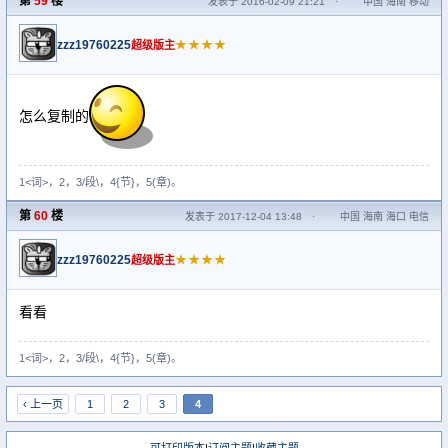
第
59
楼
发表于 2016-02-09 21:21
·
中国 海南 移动
zzz19760225
★★★★
超级版主
怎么复制的
1<词>，2，3/段\，4{节}，5(章)。
第
60
楼
发表于 2017-12-04 13:48
·
中国 海南 海口 电信
zzz19760225
★★★★
超级版主
看看
1<词>，2，3/段\，4{节}，5(章)。
‹ 上一页
1
2
3
4
可打印版本
|
订阅主题
|
收藏主题