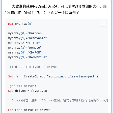
大致说的就是ReDim比Dim好，可以随时改变数组的大小，那
我们就用ReDim好了呗：）下面是一个简单例子：
Dim
 myarray(
5
)

myarray(
0
)=
"Unknown"
myarray(
1
)=
"Removable"
myarray(
2
)=
"Fixed"
myarray(
3
)=
"Remote"
myarray(
4
)=
"CD-ROM"
myarray(
5
)=
"RAM-Drive"
'find out the type of drives
Set
 fs = CreateObject(
"scripting.filesystemobject"
)

'get all drives:
Set
 drives = fs.Drives

' Drives属性：返回一个Drives集合，包含了本机上所有可用的Drive对象
For
Each
 drive 
In
 drives
