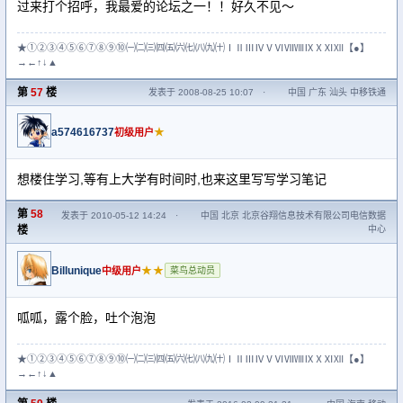
过来打个招呼，我最爱的论坛之一！！好久不见～
★①②③④⑤⑥⑦⑧⑨⑩㈠㈡㈢㈣㈤㈥㈦㈧㈨㈩ⅠⅡⅢⅣⅤⅥⅦⅧⅨⅩⅪⅫ【●】
→←↑↓▲
第
57
楼
发表于 2008-08-25 10:07
·
中国 广东 汕头 中移铁通
a574616737
★
初级用户
想楼住学习,等有上大学有时间时,也来这里写写学习笔记
第
58
发表于 2010-05-12 14:24
·
中国 北京 北京谷翔信息技术有限公司电信数据
楼
中心
Billunique
★★
中级用户
菜鸟总动员
呱呱，露个脸，吐个泡泡
★①②③④⑤⑥⑦⑧⑨⑩㈠㈡㈢㈣㈤㈥㈦㈧㈨㈩ⅠⅡⅢⅣⅤⅥⅦⅧⅨⅩⅪⅫ【●】
→←↑↓▲