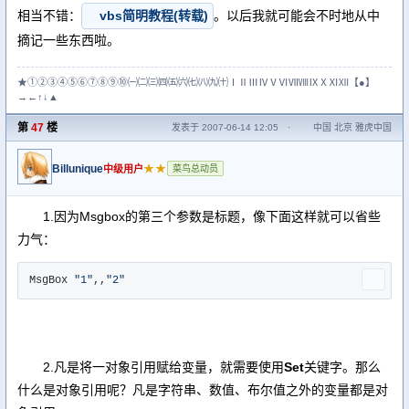
相当不错：
vbs简明教程(转载)
。以后我就可能会不时地从中
摘记一些东西啦。
★①②③④⑤⑥⑦⑧⑨⑩㈠㈡㈢㈣㈤㈥㈦㈧㈨㈩ⅠⅡⅢⅣⅤⅥⅦⅧⅨⅩⅪⅫ【●】
→←↑↓▲
第
47
楼
发表于 2007-06-14 12:05
·
中国 北京 雅虎中国
Billunique
★★
中级用户
菜鸟总动员
1.因为Msgbox的第三个参数是标题，像下面这样就可以省些
力气：
MsgBox 
"1"
,,
"2"
2.凡是将一对象引用赋给变量，就需要使用
Set
关键字。那么
什么是对象引用呢？凡是字符串、数值、布尔值之外的变量都是对