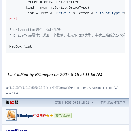
	letter = drive.DriveLetter

	kind = myarray(drive.DriveType)

	list = list & 
"Drive "
 & letter & 
" is of type "
Next
' DriveLetter属性：返回盘符
' DriveType属性：返回一个数值，指示驱动器类型，事实上系统的定义和
MsgBox list
[
Last edited by Billunique on 2007-6-18 at 11:56 AM
]
★①②③④⑤⑥⑦⑧⑨⑩㈠㈡㈢㈣㈤㈥㈦㈧㈨㈩ⅠⅡⅢⅣⅤⅥⅦⅧⅨⅩⅪⅫ【●】
→←↑↓▲
第
53
楼
发表于 2007-06-18 18:51
·
中国 北京 雅虎中国
Billunique
★★
中级用户
菜鸟总动员