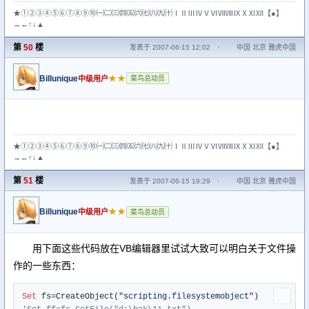
★①②③④⑤⑥⑦⑧⑨⑩㈠㈡㈢㈣㈤㈥㈦㈧㈨㈩ⅠⅡⅢⅣⅤⅥⅦⅧⅨⅩⅪⅫ【●】
→←↑↓▲
第
50
楼
发表于 2007-06-15 12:02
·
中国 北京 雅虎中国
Billunique
★★
中级用户
菜鸟总动员
★①②③④⑤⑥⑦⑧⑨⑩㈠㈡㈢㈣㈤㈥㈦㈧㈨㈩ⅠⅡⅢⅣⅤⅥⅦⅧⅨⅩⅪⅫ【●】
→←↑↓▲
第
51
楼
发表于 2007-06-15 19:29
·
中国 北京 雅虎中国
Billunique
★★
中级用户
菜鸟总动员
用下面这些代码放在VB编辑器里试试大致可以明白关于文件操
作的一些东西：
Set
 fs=CreateObject(
"scripting.filesystemobject"