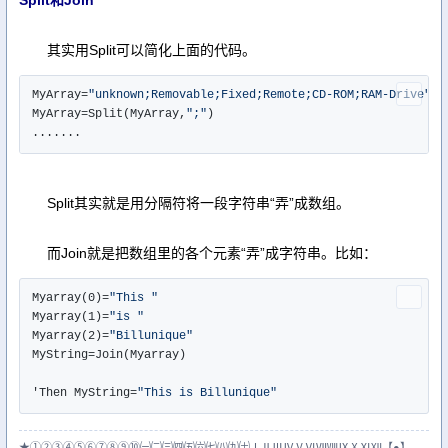
Split和Join
其实用Split可以简化上面的代码。
MyArray=
"unknown;Removable;Fixed;Remote;CD-ROM;RAM-Drive"
MyArray=Split(MyArray,
";"
)

.......
Split其实就是用分隔符将一段字符串“弄”成数组。
而Join就是把数组里的各个元素“弄”成字符串。比如：
Myarray(0)=
"This "
Myarray(1)=
"is "
Myarray(2)=
"Billunique"
MyString=Join(Myarray)

'Then MyString=
"This is Billunique"
★①②③④⑤⑥⑦⑧⑨⑩㈠㈡㈢㈣㈤㈥㈦㈧㈨㈩ⅠⅡⅢⅣⅤⅥⅦⅧⅨⅩⅪⅫ【●】