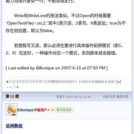
能力范围只是读一行，不能读指定行。
Write和WriteLine的用法类似，不过Open的时候需要
“OpenTextFile(~.txt,2,”其中1表只读、2表写、8表追加；true为不
存在则创建，默认为false。
若想既写又读，那么必须在要进行具体操作前把模式（即1、
2、8）先定好，一种操作对应一个模式，否则脚本就会报错。
[
Last edited by Billunique on 2007-6-15 at 07:50 PM
]
★①②③④⑤⑥⑦⑧⑨⑩㈠㈡㈢㈣㈤㈥㈦㈧㈨㈩ⅠⅡⅢⅣⅤⅥⅦⅧⅨⅩⅪⅫ【●】
→←↑↓▲
第
52
楼
发表于 2007-06-18 11:49
·
中国 北京 雅虎中国
Billunique
★★
中级用户
菜鸟总动员
运用数组