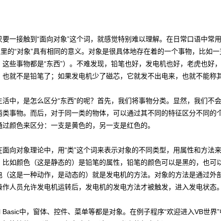
一接触到“面向对象”这个词，就感觉特别难以理解。在日常口语中常用到
同这里的“对象”具有相同的意义。对象是很具体地存在着的一个事物，比如
，这些事物都是“东西”）。不难发现，铅笔也好，发电机也好，老虎也好
，也就不是铅笔了；如果发电机少了磁芯，它就发不出电来，也就不能称
中，是怎么区分“东西”的呢？首先，我们将事物分类。显然，我们不会
两类事物。而后，对于同一类的物体，可以通过其不同的特征区分不同的
通过颜色来区分：一支是黄色的，另一支是红色的。
向对象理论中，用“类”这个词来表示对象的不同类型，用属性和方法来
。
比如颜色（这是静态的）是铅笔的属性，铅笔的颜色可以是黑的，也可
电（这是一种动作，是动态的）就是发电机的方法。对象的方法是通过外
操作人员允许发电机运转后，发电机的发电方法才被触发，进入发电状态
l Basic中，窗体、控件、菜单等都是对象。在例子程序“欢迎进入VB世