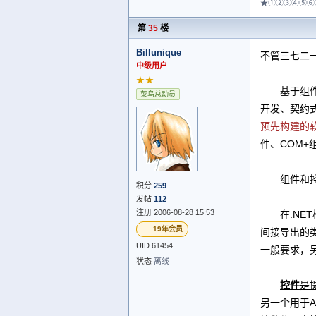
★①②③④⑤⑥
第
35
楼
Billunique
不管三七二
中级用户
★★
基于组件开发
菜鸟总动员
开发、契约
预先构建的
件、COM+
组件和控
积分
259
发帖
112
注册 2006-08-28 15:53
在.NET
19年会员
间接导出的
UID 61454
一般要求，
状态
离线
控件
是
另一个用于ASP