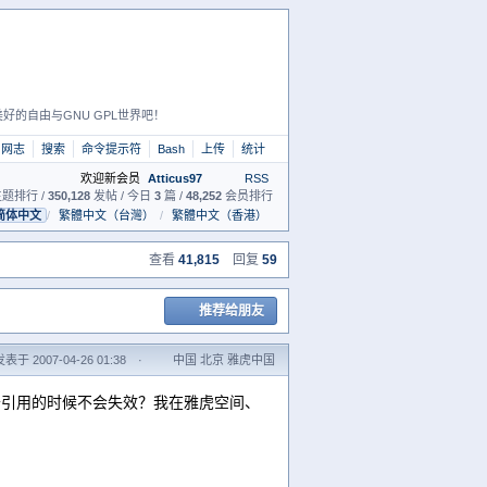
好的自由与GNU GPL世界吧！
网志
搜索
命令提示符
Bash
上传
统计
欢迎新会员
Atticus97
RSS
题排行 /
350,128
发帖 / 今日
3
篇 /
48,252
会员排行
简体中文
/
繁體中文（台灣）
/
繁體中文（香港）
查看
41,815
回复
59
推荐给朋友
发表于 2007-04-26 01:38
·
中国 北京 雅虎中国
至于引用的时候不会失效？我在雅虎空间、