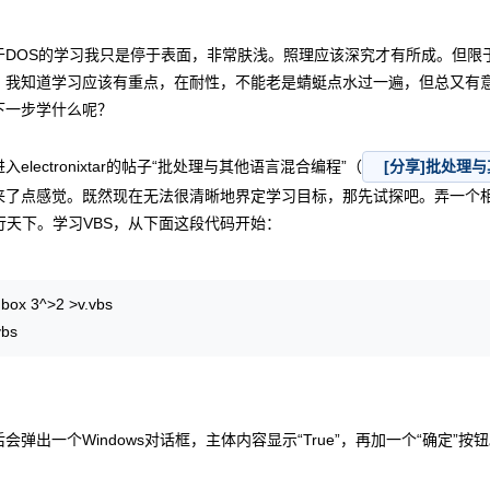
OS的学习我只是停于表面，非常肤浅。照理应该深究才有所成。但限
。我知道学习应该有重点，在耐性，不能老是蜻蜓点水过一遍，但总又有
下一步学什么呢？
lectronixtar的帖子“批处理与其他语言混合编程”（
[分享]批处理
来了点感觉。既然现在无法很清晰地界定学习目标，那先试探吧。弄一个相
s横行天下。学习VBS，从下面这段代码开始：
box 3^>2 >v.vbs
vbs
出一个Windows对话框，主体内容显示“True”，再加一个“确定”按钮。