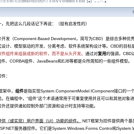
⑦⑧⑨⑩㈠㈡㈢㈣㈤㈥㈦㈧㈨㈩ⅠⅡⅢⅣⅤⅥⅦⅧⅨⅩⅪⅫ【●】→←↑↓▲
一，先把这么几段话记下再说：（挺有启发性的）
（Component-Based Development，简写为CBD）是综合
式设计、模型驱动的开发、分离考虑、软件系统架构设计等。CBD的目标
软件组件来组装成新的软件，而不是从头开发。
通过对
复用
的强调，CBD
组件、CORBA组件、JavaBeans和EJB等都是众所周知的一些组件模型。
件：
框架中，
组件
是指实现System.ComponentModel.IComponent接
类。在编程中，“组件”这个术语通常用于可重复使用并且可以和其他对象进
另外还提供诸如控制外部门资源和设计时支持等功能。
提供（或实现）用户界面（UI）功能的组件。
.NET框架为控件提供两个基
.NET服务器控件。它们是System.Windows.Forms.Control和System.