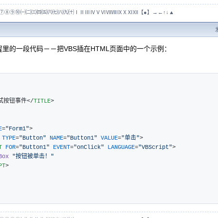
⑦⑧⑨⑩㈠㈡㈢㈣㈤㈥㈦㈧㈨㈩ⅠⅡⅢⅣⅤⅥⅦⅧⅨⅩⅪⅫ【●】→←↑↓▲
的一段代码－－把VBS插在HTML页面中的一个示例：
试按钮事件
</
TITLE
>
E
=
"Form1"
>
TYPE
=
"Button"
NAME
=
"Button1"
VALUE
=
"单击"
>
T
FOR
=
"Button1"
EVENT
=
"onClick"
LANGUAGE
=
"VBScript"
>
Box
"按钮被单击！"
PT
>