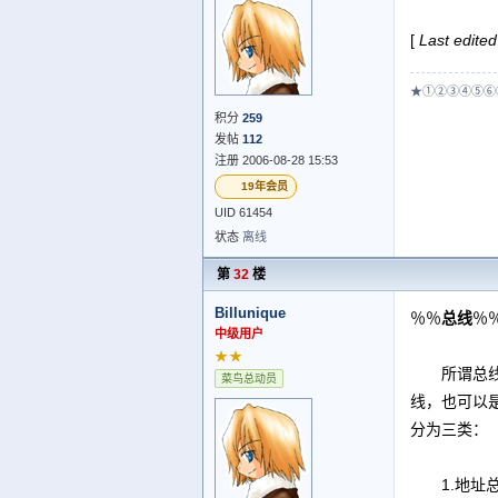
[
Last edited
★①②③④⑤⑥
积分
259
发帖
112
注册 2006-08-28 15:53
19年会员
UID 61454
状态
离线
第
32
楼
Billunique
％％
总线
％
中级用户
★★
所谓总线，
菜鸟总动员
线，也可以
分为三类：
1.地址总线