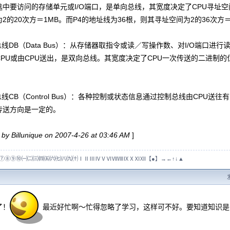
中要访问的存储单元或I/O端口，是单向总线，其宽度决定了CPU寻址空间
2的20次方＝1MB。而P4的地址线为36根，则其寻址空间为2的36次方＝1
DB（Data Bus）：从存储器取指令或读／写操作数、对I/O端口进
CPU或由CPU送出，是双向总线。其宽度决定了CPU一次传送的二进制
CB（Control Bus）：各种控制或状态信息通过控制总线由CPU送往
传送方向是一定的。
 by Billunique on 2007-4-26 at 03:46 AM
]
⑦⑧⑨⑩㈠㈡㈢㈣㈤㈥㈦㈧㈨㈩ⅠⅡⅢⅣⅤⅥⅦⅧⅨⅩⅪⅫ【●】→←↑↓▲
！
最近好忙啊～忙得忽略了学习，这样可不好。要知道知识是