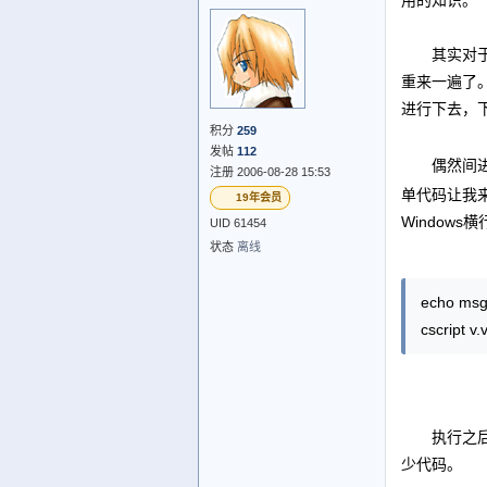
用的知识。
其实对于D
重来一遍了
进行下去，
积分
259
发帖
112
偶然间进入e
注册 2006-08-28 15:53
单代码让我
19年会员
Window
UID 61454
状态
离线
echo msg
cscript v.
执行之后会弹
少代码。