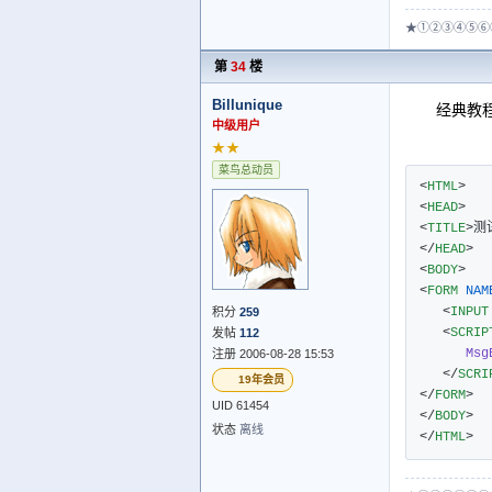
★①②③④⑤⑥
第
34
楼
Billunique
经典教程里
中级用户
★★
菜鸟总动员
<
HTML
>
<
HEAD
>
<
TITLE
>
测
</
HEAD
>
<
BODY
>
<
FORM
NAM
<
INPUT
积分
259
<
SCRIP
发帖
112
Msg
注册 2006-08-28 15:53
</
SCRI
19年会员
</
FORM
>
UID 61454
</
BODY
>
状态
离线
</
HTML
>