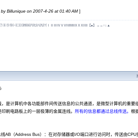
 by Billunique on 2007-4-26 at 01:40 AM
]
⑦⑧⑨⑩㈠㈡㈢㈣㈤㈥㈦㈧㈨㈩ⅠⅡⅢⅣⅤⅥⅦⅧⅨⅩⅪⅫ【●】→←↑↓▲
％
是计算机中各功能部件间传送信息的公共通道，是微型计算机的重要组
是印刷电路板上的一层极薄的金属连线。
所有的信息都通过总线传送。
根
AB（Address Bus）：在对存储器或I/O端口进行访问时，传送由CP