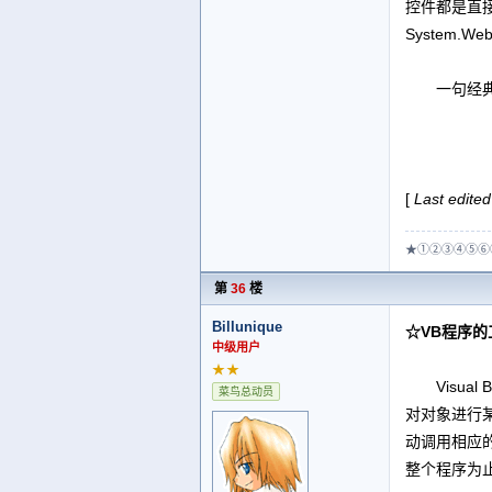
控件都是直接或
System.
一句经典的
[
Last edited
★①②③④⑤⑥
第
36
楼
Billunique
☆VB程序的
中级用户
★★
Visual
菜鸟总动员
对对象进行某
动调用相应
整个程序为