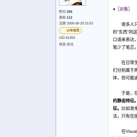
●［对象］
积分
259
发帖
112
注册 2006-08-28 15:53
很多人只要
19年会员
的“东西”
UID 61454
口语来表达
状态
离线
笔少了笔芯
在日常生活
们分别属于
体，但可能
于是，在面
的静态特征
征。
比如发
法，只有在
在Visua