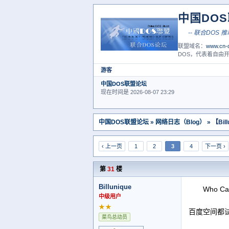
中国DO
-- 
联盟域名：
www.cn-d
DOS，代表着自由开
游客
中国DOS联盟论坛
现在时间是 2026-08-07 23:29
中国DOS联盟论坛
»
网络日志（Blog）
» 【Bi
‹ 上一页
1
2
3
4
下一页 ›
第
31
楼
Billunique
Who Ca
中级用户
★★
百度空间都
菜鸟总动员