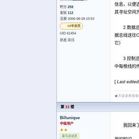
信息，以便选
积分
259
其寻址空间为
发帖
112
注册 2006-08-28 15:53
19年会员
2.数据总线
UID 61454
据总线送往
状态
离线
它）
3.控制总线
中每根线的
[
Last edited
★①②③④⑤⑥
第
33
楼
Billunique
中级用户
我回来了
★★
菜鸟总动员