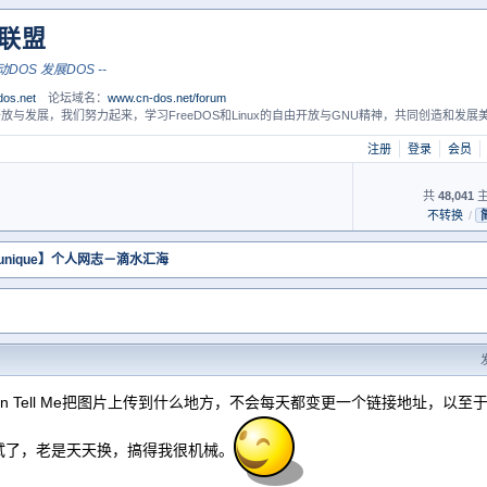
S联盟
联合DOS 推动DOS 发展DOS --
os.net
论坛域名：
www.cn-dos.net/forum
放与发展，我们努力起来，学习FreeDOS和Linux的自由开放与GNU精神，共同创造和发展美
注册
登录
会员
共
48,041
主
不转换
/
llunique】个人网志－滴水汇海
n Tell Me把图片上传到什么地方，不会每天都变更一个链接地址，以
试了，老是天天换，搞得我很机械。