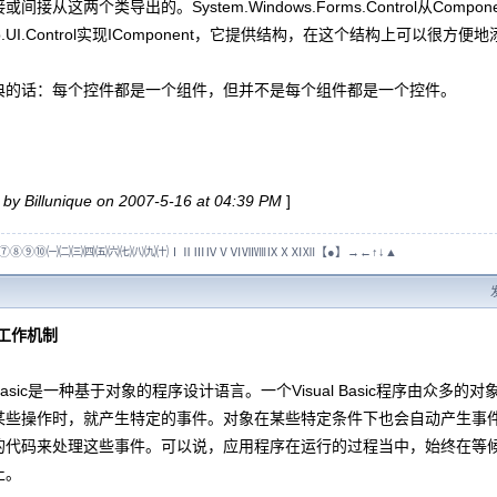
间接从这两个类导出的。System.Windows.Forms.Control从Comp
Web.UI.Control实现IComponent，它提供结构，在这个结构上可以很方便
话：每个控件都是一个组件，但并不是每个组件都是一个控件。
 by Billunique on 2007-5-16 at 04:39 PM
]
⑦⑧⑨⑩㈠㈡㈢㈣㈤㈥㈦㈧㈨㈩ⅠⅡⅢⅣⅤⅥⅦⅧⅨⅩⅪⅫ【●】→←↑↓▲
工作机制
 Basic是一种基于对象的程序设计语言。一个Visual Basic程序由众
些操作时，就产生特定的事件。对象在某些特定条件下也会自动产生事件。当事件
的代码来处理这些事件。可以说，应用程序在运行的过程当中，始终在等
止。