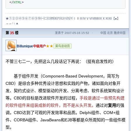
</
HTML
>
★①②③④⑤⑥⑦⑧⑨⑩㈠㈡㈢㈣㈤㈥㈦㈧㈨㈩ⅠⅡⅢⅣⅤⅥⅦⅧⅨⅩⅪⅫ【●】
→←↑↓▲
第
35
楼
发表于 2007-05-16 15:52
·
中国 北京 雅虎中国
Billunique
★★
中级用户
菜鸟总动员
不管三七二一，先把这么几段话记下再说：（挺有启发性的）
基于组件开发（Component-Based Development，简写为
CBD）是综合多种优秀设计思想和实践的产物，诸如面向对象开
发、契约式设计、模型驱动的开发、分离考虑、软件系统架构设计
等。CBD的目标是改进软件开发的过程，
手段是通过一些预先构建
的软件组件来组装成新的软件，而不是从头开发。
通过对
复用
的强
调，CBD达到了可观的开发效率和品质。Delphi组件、COM+组
件、CORBA组件、JavaBeans和EJB等都是众所周知的一些组件模
型。