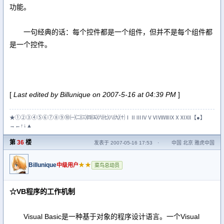
功能。
一句经典的话：每个控件都是一个组件，但并不是每个组件都
是一个控件。
[
Last edited by Billunique on 2007-5-16 at 04:39 PM
]
★①②③④⑤⑥⑦⑧⑨⑩㈠㈡㈢㈣㈤㈥㈦㈧㈨㈩ⅠⅡⅢⅣⅤⅥⅦⅧⅨⅩⅪⅫ【●】
→←↑↓▲
第
36
楼
发表于 2007-05-16 17:53
·
中国 北京 雅虎中国
Billunique
★★
中级用户
菜鸟总动员
☆VB程序的工作机制
Visual Basic是一种基于对象的程序设计语言。一个Visual