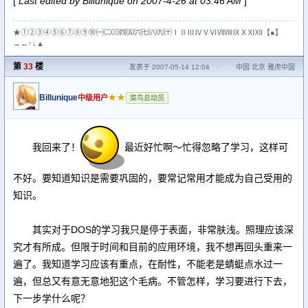
[
Last edited by Billunique on 2007-4-26 at 03:46 AM
]
★①②③④⑤⑥⑦⑧⑨⑩㈠㈡㈢㈣㈤㈥㈦㈧㈨㈩ⅠⅡⅢⅣⅤⅥⅦⅧⅨⅩⅪⅫ【●】
→←↑↓▲
第
33
楼
发表于 2007-05-14 12:04
·
中国 北京 雅虎中国
Billunique
★★
中级用户
菜鸟总动员
我回来了！
最近好忙啊～忙得忽略了学习，这样可
不好。要知道知识是需要巩固的，要常记常用才能成为自己受用的
知识。
其实对于DOS的学习我只是停于表面，非常肤浅。照理应该深
究才有所成。但限于时间和目前的应用环境，我不想再回头重来一
遍了。我知道学习应该有重点，在耐性，不能老是蜻蜓点水过一
遍，但总又有意无意地犯这个毛病。不管怎样，学习要进行下去，
下一步学什么呢？