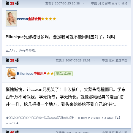
第
38
楼
发表于 2007-05-25 10:38
·
中国 河北 廊坊 三河市 移动
ccwan
★★★★
金牌会员
Billunique兄涉猎很多啊，要是我可就不能同时应对了。呵呵
三人行，必有吾师焉。
学然后知不足，教然后知困，然后能自强也。
第
39
楼
发表于 2007-05-29 15:01
·
中国 北京 雅虎中国
Billunique
★★
中级用户
菜鸟总动员
惭愧惭愧，让ccwan兄见笑了！非涉猎广，实蒙头乱撞而已。学东
西千万不可似我，学无所专，学无所长。就像那幅经典的漫画“挖
井”一样，挖几把换一个地方，到头来始终挖不到自己的“井”。
★①②③④⑤⑥⑦⑧⑨⑩㈠㈡㈢㈣㈤㈥㈦㈧㈨㈩ⅠⅡⅢⅣⅤⅥⅦⅧⅨⅩⅪⅫ【●】
→←↑↓▲
第
40
楼
发表于 2007-05-29 18:47
·
中国 北京 雅虎中国