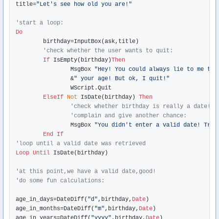
title=
"Let's see how old you are!"
'start a loop:
Do
	birthday=InputBox(ask,title)

'check whether the user wants to quit:
If
 IsEmpty(birthday)
Then
		MsgBox 
"Hey! You could always lie to me to 
		&
" your age! But ok, I quit!"
		WScript.Quit

ElseIf
Not
 IsDate(birthday) 
Then
'check whether birthday is really a date!
'complain and give another chance:
		MsgBox 
"You didn't enter a valid date! Try 
End
If
'loop until a valid date was retrieved
Loop
Until
 IsDate(birthday)

'at this point,we have a valid date,good!
'do some fun calculations:
age_in_days=DateDiff(
"d"
,birthday,
Date
)

age_in_months=DateDiff(
"m"
,birthday,
Date
)

age_in_years=DateDiff(
"yyyy"
,birthday,
Date
)
