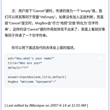
注：用户按下“Cancel"键时，传递的值为一个”empty"值，我
们可以将其等同于常量“VbEmpty”。如果没有加入这层判断，而直
接“Cancel”提交时，MsgBox会“尽力”地把“空值”转化为”空字符
串”，这样的话“Cancel”键的作用就体现不出来了，表面上看就好像
等同于传递了一个空字符串。
你可以用下面这段代码去体会上面的描述。
ask=
"Hey,what's your name?"
title=
"Who are you?"
default=
"??"
answer=InputBox(ask,title,default)

MsgBox 
"Welcome "
&answer&
"!"
[
Last edited by Billunique on 2007-6-14 at 11:01 AM
]