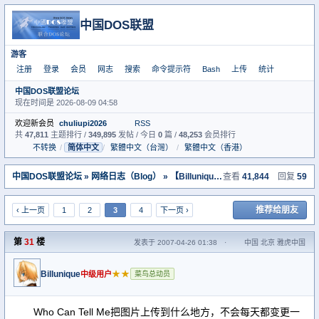
中国DOS联盟
游客
注册
登录
会员
网志
搜索
命令提示符
Bash
上传
统计
中国DOS联盟论坛
现在时间是 2026-08-09 04:58
欢迎新会员
chuliupi2026
RSS
共
47,811
主题排行 /
349,895
发帖 / 今日
0
篇 /
48,253
会员排行
不转换
/
简体中文
/
繁體中文（台灣）
/
繁體中文（香港）
中国DOS联盟论坛
»
网络日志（Blog）
» 【Billunique】个人网志－滴水汇海
查看
41,844
回复
59
推荐给朋友
‹ 上一页
1
2
3
4
下一页 ›
第
31
楼
发表于 2007-04-26 01:38
·
中国 北京 雅虎中国
Billunique
★★
中级用户
菜鸟总动员
Who Can Tell Me把图片上传到什么地方，不会每天都变更一