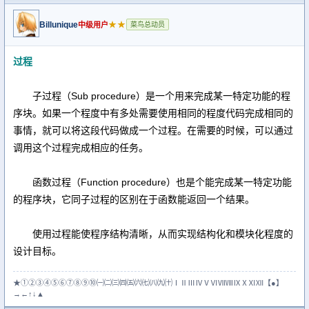
Billunique
★★
中级用户
菜鸟总动员
过程
子过程（Sub procedure）是一个用来完成某一特定功能的程
序块。如果一个程度中有多处需要使用相同的程度代码完成相同的
事情，就可以将这段代码做成一个过程。在需要的时候，可以通过
调用这个过程完成相应的任务。
函数过程（Function procedure）也是个能完成某一特定功能
的程序块，它同子过程的区别在于函数能返回一个结果。
使用过程能使程序结构清晰，从而实现结构化和模块化程度的
设计目标。
★①②③④⑤⑥⑦⑧⑨⑩㈠㈡㈢㈣㈤㈥㈦㈧㈨㈩ⅠⅡⅢⅣⅤⅥⅦⅧⅨⅩⅪⅫ【●】
→←↑↓▲