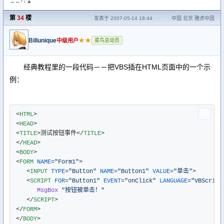
→←↑↓▲
第
34
楼
发表于 2007-05-14 18:44
·
中国 北京 雅虎中国
Billunique
★★
中级用户
菜鸟总动员
经典教程里的一段代码－－把VBS插在HTML页面中的一个示
例：
<
HTML
>
<
HEAD
>
<
TITLE
>
测试按钮事件
</
TITLE
>
</
HEAD
>
<
BODY
>
<
FORM
NAME
=
"Form1"
>
<
INPUT
TYPE
=
"Button"
NAME
=
"Button1"
VALUE
=
"单击"
>
<
SCRIPT
FOR
=
"Button1"
EVENT
=
"onClick"
LANGUAGE
=
"VBScript
MsgBox
"按钮被单击！"
</
SCRIPT
>
</
FORM
>
</
BODY
>