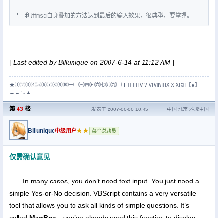
'　利用msg自身叠加的方法达到最后的输入效果，很典型，要掌握。
[
Last edited by Billunique on 2007-6-14 at 11:12 AM
]
★①②③④⑤⑥⑦⑧⑨⑩㈠㈡㈢㈣㈤㈥㈦㈧㈨㈩ⅠⅡⅢⅣⅤⅥⅦⅧⅨⅩⅪⅫ【●】
→←↑↓▲
第
43
楼
发表于 2007-06-06 10:45
·
中国 北京 雅虎中国
Billunique
★★
中级用户
菜鸟总动员
仅需确认意见
In many cases, you don’t need text input. You just need a
simple Yes-or-No decision. VBScript contains a very versatile
tool that allows you to ask all kinds of simple questions. It’s
called
MsgBox
—you’ve already used this function to display