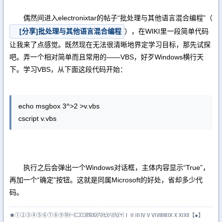
偶然间进入electronixtar的帖子“批处理与其他语言混合编程”（
[分享]批处理与其他语言混合编程
），在WIKI里一段简单代码
让我来了点感觉。既然现在无法很清晰地界定学习目标，那先试探
吧。弄一个相对简单而且常用的——VBS，好歹Windows横行天
下。学习VBS，从下面这段代码开始：
echo msgbox 3^>2 >v.vbs
cscript v.vbs
执行之后会弹出一个Windows对话框，主体内容显示“True”，
再加一个“确定”按钮。这就是同属Microsoft的好处，省却多少代
码。
★①②③④⑤⑥⑦⑧⑨⑩㈠㈡㈢㈣㈤㈥㈦㈧㈨㈩ⅠⅡⅢⅣⅤⅥⅦⅧⅨⅩⅪⅫ【●】