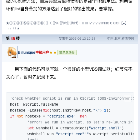
象的Count方法；而最典型最值得借鉴的是那个list的用法。利用循
环和list自身叠加的方法达到了很好的输出效果，要掌握。
★①②③④⑤⑥⑦⑧⑨⑩㈠㈡㈢㈣㈤㈥㈦㈧㈨㈩ⅠⅡⅢⅣⅤⅥⅦⅧⅨⅩⅪⅫ【●】
→←↑↓▲
第
45
楼
发表于 2007-06-13 19:24
·
中国 北京 雅虎中国
Billunique
★★
中级用户
菜鸟总动员
用下面的代码可以写就一个很好的小型VBS调试器；细节先不
关心了，暂时先记录下来。
'check whether script is run in CScript (DOS-Environment)
host =WScript.FullName

hostexe =LCase(
Mid
(host,InStrRev(host,
"\"
)+
1
If
Not
 hostexe = 
"cscript.exe"
Then
'error! We run in wscript. so let's re-launch in cs
Set
 wshshell = CreateObject(
"wscript.shell"
)

	wshshell.Run 
"cscript.exe"""
& WScript.ScriptFullNam