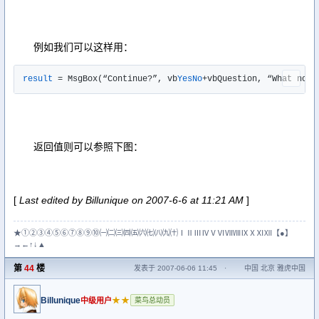
例如我们可以这样用：
result
 = MsgBox(“Continue?”, vb
Yes
No
+vbQuestion, “What now?
返回值则可以参照下图：
[
Last edited by Billunique on 2007-6-6 at 11:21 AM
]
★①②③④⑤⑥⑦⑧⑨⑩㈠㈡㈢㈣㈤㈥㈦㈧㈨㈩ⅠⅡⅢⅣⅤⅥⅦⅧⅨⅩⅪⅫ【●】
→←↑↓▲
第
44
楼
发表于 2007-06-06 11:45
·
中国 北京 雅虎中国
Billunique
★★
中级用户
菜鸟总动员