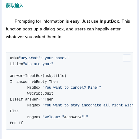
获取输入
Prompting for information is easy: Just use
InputBox
. This
function pops up a dialog box, and users can happily enter
whatever you asked them to.
ask=
"Hey,what's your name?"
title=
"Who are you?"
answer=InputBox(ask,title)

If answer=vbEmpty Then

	MsgBox 
"You want to cancel? Fine!"
	WScript.Quit

ElseIf answer=
""
Then

	MsgBox 
"You want to stay incognito,all right with m
Else

	MsgBox 
"Welcome "
&answer&
"!"
End If