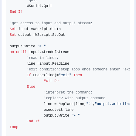
'quit
End
If
'get access to input and output stream:
Set
Set
 output =WScript.StdOut

output.Write 
"> "
Do
Until
 input.AtEndOfStream

'read in lines:
	line =input.ReadLine

'exit condition:stop loop once someone enter "exit"
If
 LCase(line)=
"exit"
Then
Exit
Do
Else
'interpret the command:
'replace? with output command
		line = Replace(line,
"?"
,
"output.writeline"
)

		executeit line

		output.Write 
"> "
End
If
Loop