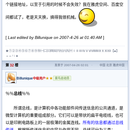
个链接地址，以至于引用的时候不会失效？我在雅虎空间、百度空
间都试了，老是天天换，搞得我很机械。
[
Last edited by Billunique on 2007-4-26 at 01:40 AM
]
★①②③④⑤⑥⑦⑧⑨⑩㈠㈡㈢㈣㈤㈥㈦㈧㈨㈩ⅠⅡⅢⅣⅤⅥⅦⅧⅨⅩⅪⅫ【●】
→←↑↓▲
第
32
楼
发表于 2007-04-26 02:01
·
中国 北京 雅虎中国
Billunique
★★
中级用户
菜鸟总动员
％％
总线
％％
所谓总线，是计算机中各功能部件间传送信息的公共通道，是
微型计算机的重要组成部分。它们可以是带状的扁平电缆线，也可
以是印刷电路板上的一层极薄的金属连线。
所有的信息都通过总线
传送。
根据所传送信息的内容与作用不同，总线可分为三类：