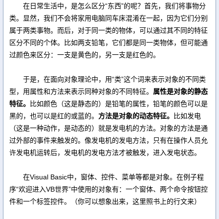
在日常生活中，是怎么区分“东西”的呢？首先，我们将事物分
类。显然，我们不会将家用电脑同车床混淆在一起，因为它们分别
属于两类事物。而后，对于同一类的物体，可以通过其不同的特征
区分不同的个体。比如两支铅笔，它们都是同一类物体，但可能通
过颜色来区分：一支是黄色的，另一支是红色的。
于是，在面向对象理论中，用“类”这个词来表示对象的不同类
型，用属性和方法来表示同种对象的不同特征。
属性是对象的静态
特征。
比如颜色（这是静态的）是铅笔的属性，铅笔的颜色可以是
黑的，也可以是红的或蓝的。
方法是对象的动态特征。
比如发电
（这是一种动作，是动态的）就是发电机的方法。对象的方法是通
过外部的事件来触发的。像发电机的发电方法，只有在操作人员允
许发电机运转后，发电机的发电方法才被触发，进入发电状态。
在Visual Basic中，窗体、控件、菜单等都是对象。在例子程
序“欢迎进入VB世界”中使用的对象有：一个窗体、两个命令按钮控
件和一个标签控件。（你可以想象出来，这里照书上的行文来）