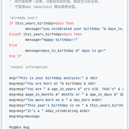
'　因为是前参－后参，可能会出现负值，就是生日还没到，
'　于是用Abs（Absolute）换出其绝对值。
'already over?
If
 this_years_birthday<
Date
Then
	message=
"you celebrated your birthday "
& days_to_bi
ElseIf
 this_years_birthday=
Date
Then
	message=
"Happy birthday!!"
Else
	message=days_to_birthday &
" days to go!"
End
If
'output information
msg=
"This is your birthday analysis:"
 & vbCr

msg=msg+
"You are born on "
& birthday & vbCr

msg=msg+
"You are "
 & age_in_years &
" yrs old. That's"
 & vbCr
msg=msg &age_in_months &
" months or "
 & age_in_days &
" days
msg=msg+
"You were born on a "
 & day_born &vbCr

msg=msg+
"This year's birthday is on "
 & this_years_birthday 
msg=msg+
"It's a "
 &day_celebrating &vbCr

msg=msg+message

MsgBox msg
