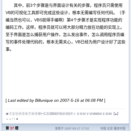
其中，前3个步骤是与界面设计有关的步骤。程序员只需使用
VB的可视化工具即可完成这些设计，根本无需编写任何代码。（手
编当然也可以，VBS就得手编啊）第4个步骤才是实现程序功能的
编码工作。这样，程序员就可以将大部分精力放在功能的实现上。
至于界面是怎么捕获用户操作，怎么发出事件，怎么调用程序员编
写的事件处理代码的，根本无需关心，VB已经为用户设计好了这些
事。
[
Last edited by Billunique on 2007-5-16 at 06:08 PM
]
★①②③④⑤⑥⑦⑧⑨⑩㈠㈡㈢㈣㈤㈥㈦㈧㈨㈩ⅠⅡⅢⅣⅤⅥⅦⅧⅨⅩⅪⅫ【●】
→←↑↓▲
第
37
楼
发表于 2007-05-17 17:52
·
中国 北京 雅虎中国