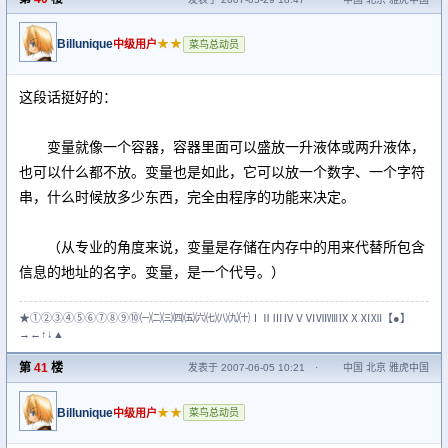
Billunique
★★
中级用户
菜鸟总动员
这段话挺好的：
变量就像一个容器，容器里面可以盛放一升液体或两升液体，
也可以什么都不放。变量也是如此，它可以放一个数字、一个字符
串，什么时候放多少东西，完全由程序的功能来决定。
（从专业的角度来说，变量是存储在内存中的用来代替所包含
信息的地址的名字。变量，是一个代号。）
★①②③④⑤⑥⑦⑧⑨⑩㈠㈡㈢㈣㈤㈥㈦㈧㈨㈩ⅠⅡⅢⅣⅤⅥⅦⅧⅨⅩⅪⅫ【●】
→←↑↓▲
第
41
楼
发表于 2007-06-05 10:21
·
中国 北京 雅虎中国
Billunique
★★
中级用户
菜鸟总动员