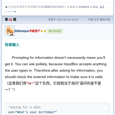
★①②③④⑤⑥⑦⑧⑨⑩㈠㈡㈢㈣㈤㈥㈦㈧㈨㈩ⅠⅡⅢⅣⅤⅥⅦⅧⅨⅩⅪⅫ【●】
→←↑↓▲
第
42
楼
发表于 2007-06-05 18:20
·
中国 北京 雅虎中国
Billunique
★★
中级用户
菜鸟总动员
检查输入
Prompting for information doesn’t necessarily mean you’ll
get it. You can ask politely, because InputBox accepts anything
the user types in. Therefore,after asking for information, you
should check the entered information to make sure it is valid.
（这里我们用
“is~”
这个东西，它就相当于询问“请问你是不是
～？”）
'asking for a date
ask=
"What's your birthday?"