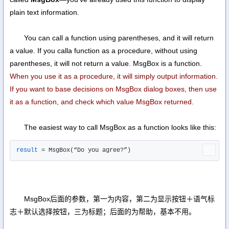
plain text information.
You can call a function using parentheses, and it will return
a value. If you calla function as a procedure, without using
parentheses, it will not return a value. MsgBox is a function.
When you use it as a procedure, it will simply output information.
If you want to base decisions on MsgBox dialog boxes, then use
it as a function, and check which value MsgBox returned.
The easiest way to call MsgBox as a function looks like this:
result
 = MsgBox(“Do you agree?”)
MsgBox后面的参数，第一为内容，第二为显示按钮＋语气标
志＋默认选择按钮，三为标题；后面的为帮助，基本不用。