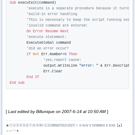
Sub
 executeit(command)

'execute is a separate procedure because it turns o
'build-in error handling
'This is necessary to keep the script running even 
'invalid command are entered:
On
Error
Resume
Next
'execute statement:
	ExecuteGlobal command

'did an error occur?
If
Not
 Err.Number=
0
Then
'yes,report cause:
		output.WriteLine 
"error: "
 & Err.Description
		Err.Clear

End
If
End
sub
[
Last edited by Billunique on 2007-6-14 at 10:50 AM
]
★①②③④⑤⑥⑦⑧⑨⑩㈠㈡㈢㈣㈤㈥㈦㈧㈨㈩ⅠⅡⅢⅣⅤⅥⅦⅧⅨⅩⅪⅫ【●】
→←↑↓▲