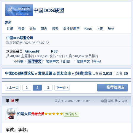
中国DOS联盟
游客
注册
登录
会员
网志
搜索
命令提示符
Bash
上传
统计
中国DOS联盟论坛
现在时间是 2026-08-07 07:22
欢迎新会员
Atticus97
RSS
共
48,040
主题排行 /
350,125
发帖 / 今日
1
篇 /
48,252
会员排行
不转换
/
简体中文
/
繁體中文（台灣）
/
繁體中文（香港）
中国DOS联盟论坛
»
意见反馈 & 网友交流
» [注意]给我的网页提提意见
查看
3,918
回复
30
推荐给朋友
‹ 上一页
1
2
3
下一页 ›
第
16
楼
发表于 2003-05-31 00:00
·
中国 湖北 武汉 电信
如是大师
★★★★★
元老会员
步行的人
承教，承教。