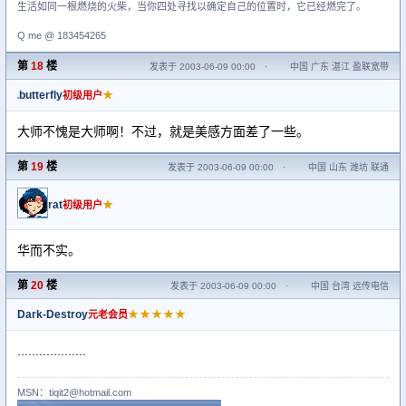
生活如同一根燃烧的火柴，当你四处寻找以确定自己的位置时，它已经燃完了。
Q me @ 183454265
第
18
楼
发表于 2003-06-09 00:00
·
中国 广东 湛江 盈联宽带
butterfly
★
初级用户
大师不愧是大师啊！不过，就是美感方面差了一些。
第
19
楼
发表于 2003-06-09 00:00
·
中国 山东 潍坊 联通
rat
★
初级用户
华而不实。
第
20
楼
发表于 2003-06-09 00:00
·
中国 台湾 远传电信
Dark-Destroy
★★★★★
元老会员
...................
MSN：tiqit2@hotmail.com