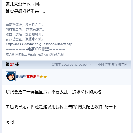
这几天没什么时间，
确实是想推掉重来。。
弄花香满衣，掬水月在手。
明月鹭鸟飞， 芦花白马走。
我自一过后，野渡现横舟。
青云碧空在，净瓶水不流。
http://dos.e-stone.cn/guestbook/index.asp
中國DOS聯盟
＝＝＝＝＝＝
＝＝＝＝＝
我的新网页http://rsds.7i24.com欢迎光顾
第
17
楼
发表于 2003-05-31 00:00
·
中国 河南 焦作 教育网
荆棘鸟
★★
高级用户
切记要放在一屏里显示，不要太乱，追求简约的风格
主色调已定，但还是建议用我传上去的“网页配色软件”配一下
呵呵，