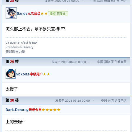
第
28
楼
发表于 2003-06-28 00:00
·
中国 四川 德阳 绵竹市 电信
Sandy
★★
元老会员
联盟“管理员”
怎么都上不去，是不是只支持IE？
La guerre, c'est le pax
Freedom is Slavery
无知就是力量
第
29
楼
发表于 2003-06-28 00:00
·
中国 福建 厦门 教育网
nickolas
★★
中级用户
太慢了
第
30
楼
发表于 2003-06-28 00:00
·
中国 台湾 远传电信
Dark-Destroy
★★★★★
元老会员
上的去呀~