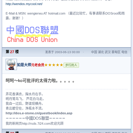
http://wendos.mycool.net/
E-Mail & MSN: wengierwu AT hotmail.com （最近比较忙，有事请联系DOSroot和雨
露，谢谢！）
第
27
楼
发表于 2003-06-13 00:00
·
中国 湖北 武汉 蔡甸区 电信
如是大师
★★★★★
元老会员
步行的人
呵呵～ko可批评的太得力啦。。。。。
弄花香满衣，掬水月在手。
明月鹭鸟飞， 芦花白马走。
我自一过后，野渡现横舟。
青云碧空在，净瓶水不流。
http://dos.e-stone.cn/guestbook/index.asp
中國DOS聯盟
＝＝＝＝＝＝
＝＝＝＝＝
我的新网页http://rsds.7i24.com欢迎光顾