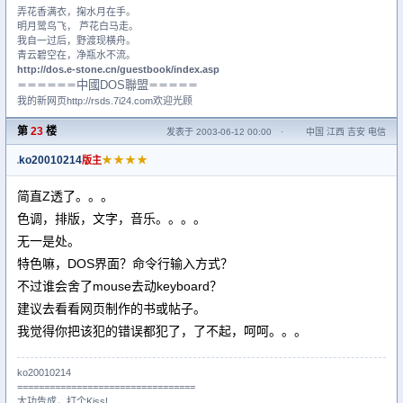
弄花香满衣，掬水月在手。
明月鹭鸟飞， 芦花白马走。
我自一过后，野渡现横舟。
青云碧空在，净瓶水不流。
http://dos.e-stone.cn/guestbook/index.asp
中國DOS聯盟
＝＝＝＝＝＝
＝＝＝＝＝
我的新网页http://rsds.7i24.com欢迎光顾
第
23
楼
发表于 2003-06-12 00:00
·
中国 江西 吉安 电信
ko20010214
★★★★
版主
简直Z透了。。。
色调，排版，文字，音乐。。。。
无一是处。
特色嘛，DOS界面？命令行输入方式？
不过谁会舍了mouse去动keyboard？
建议去看看网页制作的书或帖子。
我觉得你把该犯的错误都犯了，了不起，呵呵。。。
ko20010214
=================================
大功告成，打个Kiss!