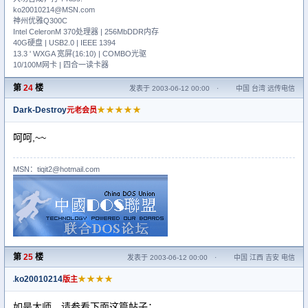
ko20010214@MSN.com
神州优雅Q300C
Intel CeleronM 370处理器 | 256MbDDR内存
40G硬盘 | USB2.0 | IEEE 1394
13.3 ' WXGA 宽屏(16:10) | COMBO光驱
10/100M网卡 | 四合一读卡器
第
24
楼
发表于 2003-06-12 00:00
·
中国 台湾 远传电信
Dark-Destroy
★★★★★
元老会员
呵呵,~~
MSN：tiqit2@hotmail.com
第
25
楼
发表于 2003-06-12 00:00
·
中国 江西 吉安 电信
ko20010214
★★★★
版主
如是大师，请参看下面这篇帖子：