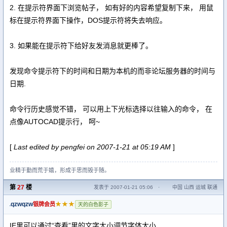
2. 在提示符界面下浏览帖子， 如有好的内容希望复制下来， 用鼠
标在提示符界面下操作，DOS提示符将失去响应。
3. 如果能在提示符下给好友发消息就更棒了。
发现命令提示符下的时间和日期为本机的而非论坛服务器的时间与
日期.
命令行历史感觉不错， 可以用上下光标选择以往输入的命令， 在
点像AUTOCAD提示行， 呵~
[
Last edited by pengfei on 2007-1-21 at 05:19 AM
]
业精于勤而荒于嬉，形成于思而毁于随。
第
27
楼
发表于 2007-01-21 05:06
·
中国 山西 运城 联通
qzwqzw
★★★
银牌会员
天的白色影子
IE里可以通过“查看”里的文字大小调节字体大小