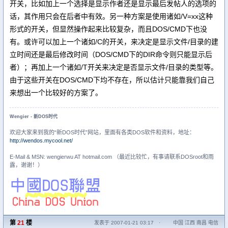
开关，比如加上一个选择是显示作者还是显示最后发帖人的选项的
话，其作用只会在后者中有效。另一种方案是使用诸如/V=xx这种
形式的开关，但显然操作起来比较复杂，而且DOS/CMD下也没
有。或许可以加上一个诸如/C的开关，来决定是显示文件/目录的建
立时间还是最后修改时间（DOS/CMD下的DIR命令则只能显示后
者）；再加上一个诸如/T开关来决定是否显示文件/目录的类型等。
由于这些开关在DOS/CMD下均不存在，所以估计只能靠我们自己
来想出一个比较好的方案了。
Wengier - 新DOS时代
欢迎大家来到我的“新DOS时代”网站，里面有各类DOS软件和资料，地址：
http://wendos.mycool.net/
E-Mail & MSN: wengierwu AT hotmail.com （最近比较忙，有事请联系DOSroot和雨
露，谢谢！）
第
21
楼
发表于 2007-01-21 03:17
·
中国 江西 南昌 电信