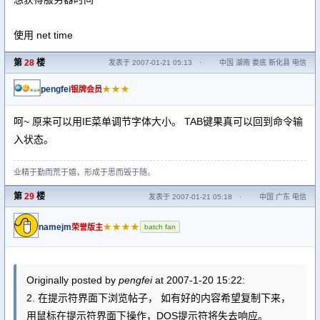
使用 net time
第
28
楼
发表于 2007-01-21 05:13
·
中国 湖南 娄底 新化县 电信
pengfei
★★★
银牌会员
呵~ 原来可以用IE菜单调节字体大小。 TAB键果真可以回到命令输
入状态。
业精于勤而荒于嬉，形成于思而毁于随。
第
29
楼
发表于 2007-01-21 05:18
·
中国 广东 电信
namejm
★★★★
荣誉版主
batch fan
Originally posted by
pengfei
at 2007-1-20 15:22:
2. 在提示符界面下浏览帖子， 如有好的内容希望复制下来，
用鼠标在提示符界面下操作，DOS提示符将失去响应。