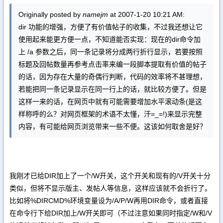
Originally posted by
namejm
at 2007-1-20 10:21 AM:
dir 功能的增强，方便了有价值帖子的收集，不过我还想让它
使用起来能更方便一点，不知道能否实现：现在的dir命令加
上 /a 参数之后，同一条记录将分成两行折行显示，若要按照
标题及回帖数量再参考点击率来编一段脚本提取有价值的帖子
的话，因为存在大量的奇偶行判断，代码的效率将不甚理想，
若能把同一条记录显示在同一行上的话，就比较方便了。但是
这样一来的话，在网页中就有可能需要增加水平滚动条(是这
样称呼的么？对网页框架的术语不太懂，汗=_=!)来显示完整
内容，有可能给网页浏览带来一些不便。这该如何取舍是好？
我刚才已给DIR加上了一个/W开关，这个开关和现有的/V开关十分
类似，但将不显示版主、发帖人等信息，这样应该就不会折行了。
比如将%DIRCMD%环境变量设为/A/P/W再用DIR命令，或者直接
在命令行下给DIR加上/W开关即可（不过注意如果同时指定/W和/V