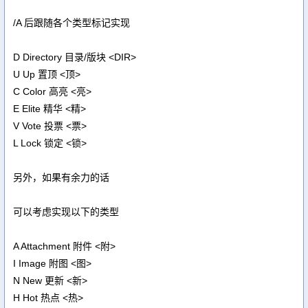
/A 后跟随各个类型标记实现
D Directory 目录/版块 <DIR>
U Up 置顶 <顶>
C Color 高亮 <亮>
E Elite 精华 <精>
V Vote 投票 <票>
L Lock 锁定 <锁>
另外，如果有余力的话
可以考虑实现以下的类型
A Attachment 附件 <附>
I Image 附图 <图>
N New 更新 <新>
H Hot 热点 <热>