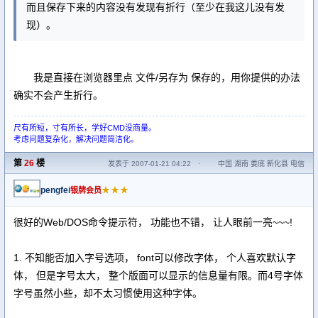
而且保存下来的内容没有发现有折行（至少在我这儿没有发
现）。
我是直接在浏览器里点 文件/另存为 保存的，用你提供的办法
确实不会产生折行。
尺有所短，寸有所长，学好CMD没商量。
考虑问题复杂化，解决问题简洁化。
第
26
楼
发表于 2007-01-21 04:22
·
中国 湖南 娄底 新化县 电信
pengfei
★★★
银牌会员
很好的Web/DOS命令提示符， 功能也不错， 让人眼前一亮~~~!
1. 不知能否加入字号选项， font可以修改字体， 个人喜欢默认字
体， 但是字号太大， 整个版面可以显示的信息量有限。而4号字体
字号虽然小些，却不太习惯使用这种字体。