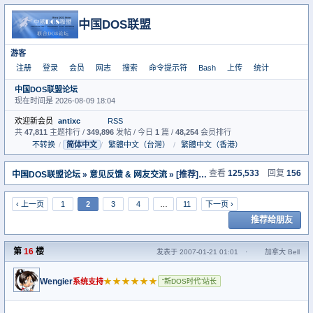
中国DOS联盟
游客
注册
登录
会员
网志
搜索
命令提示符
Bash
上传
统计
中国DOS联盟论坛
现在时间是 2026-08-09 18:04
欢迎新会员
antixc
RSS
共
47,811
主题排行 /
349,896
发帖 / 今日
1
篇 /
48,254
会员排行
不转换
/
简体中文
/
繁體中文（台灣）
/
繁體中文（香港）
查看
125,533
回复
156
中国DOS联盟论坛
»
意见反馈 & 网友交流
» [推荐]论坛DOS命令提示符界面的使用说明及命令详解
‹ 上一页
1
2
3
4
…
11
下一页 ›
推荐给朋友
第
16
楼
发表于 2007-01-21 01:01
·
加拿大 Bell
Wengier
★★★★★★
系统支持
“新DOS时代”站长