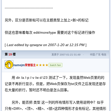
---------------------------------------
另外，区分是否新帖可以在主题类型上加上<新>的标记
但这也意味着每次 edit/more/type 需要对这个标记进行操作
[
Last edited by qzwqzw on 2007-1-20 at 12:15 PM
]
第
19
楼
发表于 2007-01-21 01:49
·
中国 广东 电信
namejm
★★★★
荣誉版主
batch fan
用 dir /a /-p /-v /w d:\23 测试了一下，发现虽然Web页里的的
记录不再折行显示，但是，把Web页保存为txt文件之后发现还是存
在大量的折行，暂时还不明白是怎么回事。
另外，能否把 类型 这一列的所有情形写入使用说明中？似乎
只有<DIR>、<顶>、<精>、<锁>这四种情形才会有标记，其他情形