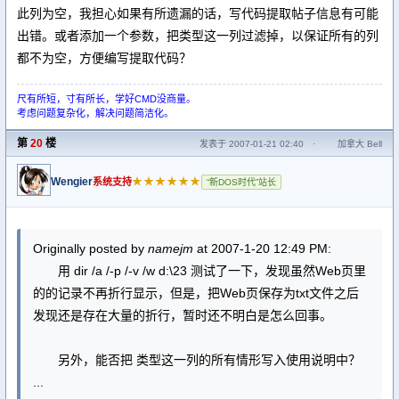
此列为空，我担心如果有所遗漏的话，写代码提取帖子信息有可能
出错。或者添加一个参数，把类型这一列过滤掉，以保证所有的列
都不为空，方便编写提取代码？
尺有所短，寸有所长，学好CMD没商量。
考虑问题复杂化，解决问题简洁化。
第
20
楼
发表于 2007-01-21 02:40
·
加拿大 Bell
Wengier
★★★★★★
系统支持
“新DOS时代”站长
Originally posted by
namejm
at 2007-1-20 12:49 PM:
用 dir /a /-p /-v /w d:\23 测试了一下，发现虽然Web页里
的的记录不再折行显示，但是，把Web页保存为txt文件之后
发现还是存在大量的折行，暂时还不明白是怎么回事。
另外，能否把 类型这一列的所有情形写入使用说明中？
...