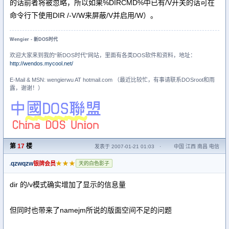
的话前者将被忽略，所以如果%DIRCMD%中已有/V开关的话可在
命令行下使用DIR /-V/W来屏蔽/V并启用/W）。
Wengier - 新DOS时代
欢迎大家来到我的“新DOS时代”网站，里面有各类DOS软件和资料，地址：
http://wendos.mycool.net/
E-Mail & MSN: wengierwu AT hotmail.com （最近比较忙，有事请联系DOSroot和雨
露，谢谢！）
第
17
楼
发表于 2007-01-21 01:03
·
中国 江西 南昌 电信
qzwqzw
★★★
银牌会员
天的白色影子
dir 的/v模式确实增加了显示的信息量
但同时也带来了namejm所说的版面空间不足的问题