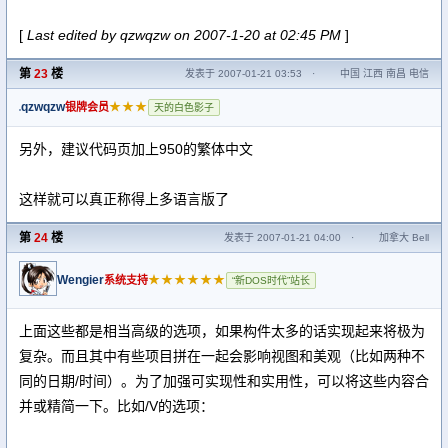
[
Last edited by qzwqzw on 2007-1-20 at 02:45 PM
]
第
23
楼
发表于 2007-01-21 03:53
·
中国 江西 南昌 电信
qzwqzw
★★★
银牌会员
天的白色影子
另外，建议代码页加上950的繁体中文
这样就可以真正称得上多语言版了
第
24
楼
发表于 2007-01-21 04:00
·
加拿大 Bell
Wengier
★★★★★★
系统支持
“新DOS时代”站长
上面这些都是相当高级的选项，如果构件太多的话实现起来将极为
复杂。而且其中有些项目拼在一起会影响视图和美观（比如两种不
同的日期/时间）。为了加强可实现性和实用性，可以将这些内容合
并或精简一下。比如/V的选项：