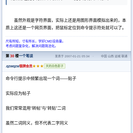
虽然外观是字符界面，实际上还是用图形界面模拟出来的，本
质上这还是一个网页界面，把鼠标定位到命令提示符处就可以了。
尺有所短，寸有所长，学好CMD没商量。
考虑问题复杂化，解决问题简洁化。
第
30
楼
一个笔误
发表于 2007-01-21 05:34
·
中国 山西 运城 联通
qzwqzw
★★★
银牌会员
天的白色影子
命令行提示中频繁出现一个词——贴子
实际应为帖子
我们常常混用“转帖”与“转贴”二词
虽然二词同义，但不代表二字同义