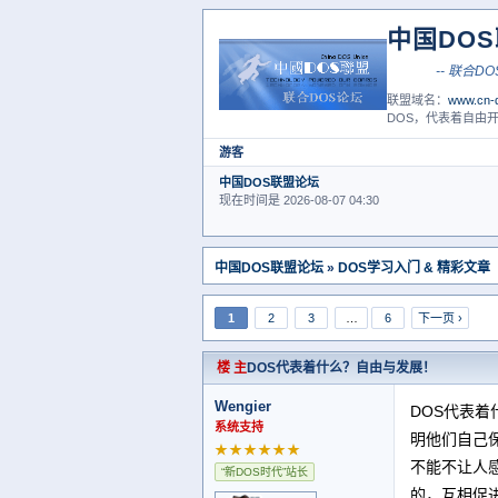
中国DO
联盟域名：
www.cn-d
DOS，代表着自由开
游客
中国DOS联盟论坛
现在时间是 2026-08-07 04:30
中国DOS联盟论坛
»
DOS学习入门 & 精彩文章
1
2
3
…
6
下一页 ›
楼 主
DOS代表着什么？自由与发展！
Wengier
DOS代表
系统支持
明他们自己
★★★★★★
不能不让人感
“新DOS时代”站长
的，互相促