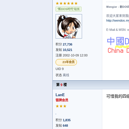
★★★★★★
Wengier - 新DO
“新DOS时代”站长
欢迎大家来到我
http://wendos.m
E-Mail & MS
积分
27,736
发帖
10,521
注册 2002-10-09 12:00
23年会员
UID 9
状态
离线
第
9
楼
LanE
可惜我的四
银牌会员
★★★
积分
1,835
发帖
648