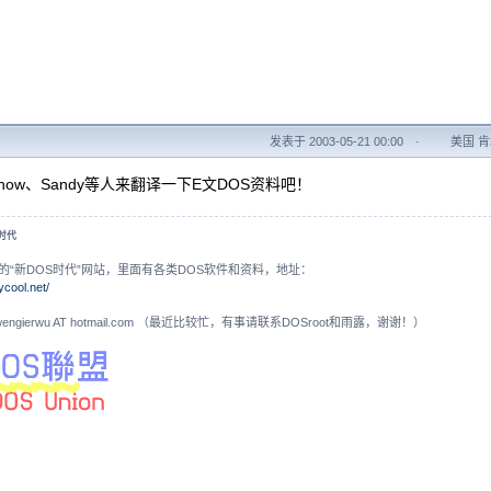
发表于 2003-05-21 00:00
·
美国 肯塔
yhow、Sandy等人来翻译一下E文DOS资料吧！
S时代
的“新DOS时代”网站，里面有各类DOS软件和资料，地址：
ycool.net/
N: wengierwu AT hotmail.com （最近比较忙，有事请联系DOSroot和雨露，谢谢！）