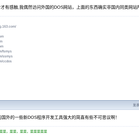
ier才有感触,我偶然访问外国的DOS网站，上面的东西确实非国内同类网
og.163.com/
com
om
om
m/fsmys
m/ssmys
m/ccdos
发表于
的国外的一些新DOS程序开发工具强大的简直有些不可思议啊！
菜菜，菜菜，菜菜，菜菜菜菜菜