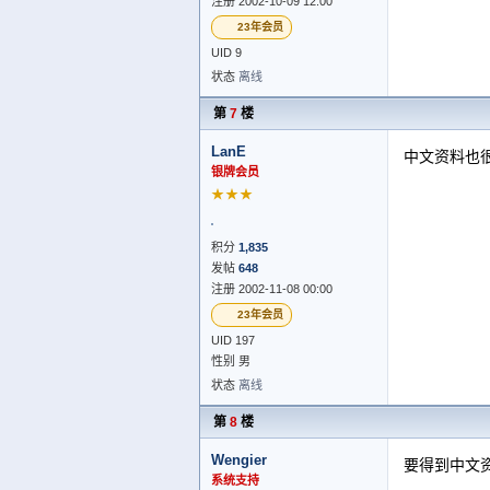
注册 2002-10-09 12:00
23年会员
UID 9
状态
离线
第
7
楼
LanE
中文资料也
银牌会员
★★★
积分
1,835
发帖
648
注册 2002-11-08 00:00
23年会员
UID 197
性别 男
状态
离线
第
8
楼
Wengier
要得到中文
系统支持