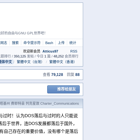
好的自由与GNU GPL世界吧！
网志
搜索
命令提示符
Bash
上传
统计
欢迎新会员
Atticus97
RSS
题排行 /
350,125
发帖 / 今日
1
篇 /
48,252
会员排行
简体中文
/
繁體中文（台灣）
/
繁體中文（香港）
查看
79,128
回复
88
推荐给朋友
基州 费耶特县 列克星敦 Charter_Communications
与过时！认为DOS落后与过时的人只能说
落后于世界，连DOS发展都落后于国外，
们各有自己存在的重要价值，没有哪个是落后