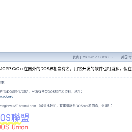
发表于 2003-01-11 00:00
·
美国 肯塔
JGPP C/C++在国外的DOS界相当有名，用它开发的软件也相当多，
S时代
的“新DOS时代”网站，里面有各类DOS软件和资料，地址：
ycool.net/
N: wengierwu AT hotmail.com （最近比较忙，有事请联系DOSroot和雨露，谢谢！）