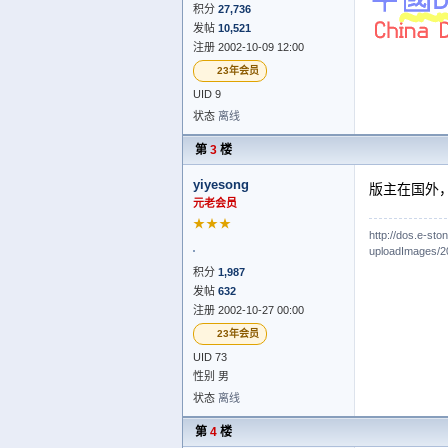
积分
27,736
发帖
10,521
注册 2002-10-09 12:00
23年会员
UID 9
状态
离线
第
3
楼
yiyesong
版主在国外
元老会员
★★★
http://dos.e-st
uploadImages/2
积分
1,987
发帖
632
注册 2002-10-27 00:00
23年会员
UID 73
性别 男
状态
离线
第
4
楼