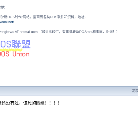
S时代
的“新DOS时代”网站，里面有各类DOS软件和资料，地址：
ycool.net/
N: wengierwu AT hotmail.com （最近比较忙，有事请联系DOSroot和雨露，谢谢！）
发表于
级还没有过，该死的四级！！！！