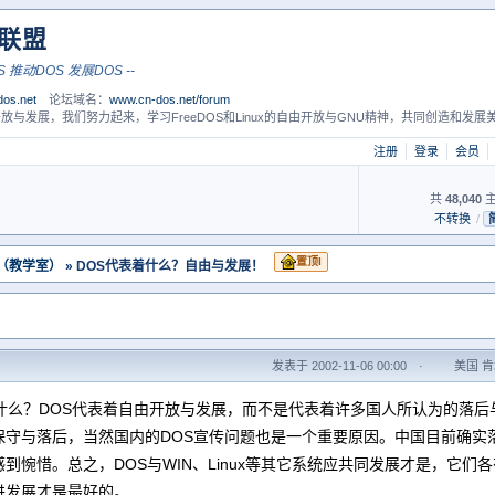
S联盟
-- 联合DOS 推动DOS 发展DOS --
os.net
论坛域名：
www.cn-dos.net/forum
放与发展，我们努力起来，学习FreeDOS和Linux的自由开放与GNU精神，共同创造和发展美
注册
登录
会员
共
48,040
主
不转换
/
置顶I
 （教学室）
» DOS代表着什么？自由与发展！
发表于 2002-11-06 00:00
·
美国 肯塔
着什么？DOS代表着自由开放与发展，而不是代表着许多国人所认为的落后
保守与落后，当然国内的DOS宣传问题也是一个重要原因。中国目前确实
到惋惜。总之，DOS与WIN、Linux等其它系统应共同发展才是，它
进发展才是最好的。