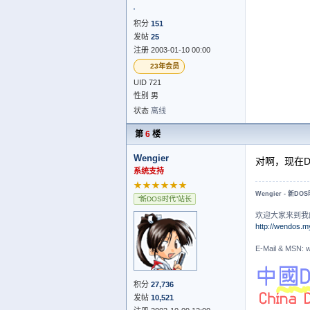
积分
151
发帖
25
注册 2003-01-10 00:00
23年会员
UID 721
性别 男
状态
离线
第
6
楼
Wengier
对啊，现在D
系统支持
★★★★★★
Wengier - 新DO
“新DOS时代”站长
欢迎大家来到我
http://wendos.m
E-Mail & MS
积分
27,736
发帖
10,521