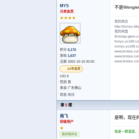
MYS
不是Weng
元老会员
★★★★
我的网志
http://hzmys.bl
我的网盘
firststep.qjwm.
fsmys.ys168.c
ssmys.ys168.c
积分
5,170
www.brsbox.co
发帖
1,637
www.brsbox.co
www.brsbox.co
注册 2002-10-16 00:00
23年会员
UID 8
性别 男
来自 广东佛山
状态
离线
第
5
楼
雨飞
是啊，现在
初级用户
★
我是一颗菠菜，
我帅我存在