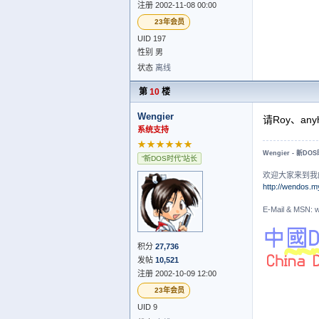
注册 2002-11-08 00:00
23年会员
UID 197
性别 男
状态
离线
第
10
楼
Wengier
请Roy、an
系统支持
★★★★★★
Wengier - 新DO
“新DOS时代”站长
欢迎大家来到我
http://wendos.m
E-Mail & MS
积分
27,736
发帖
10,521
注册 2002-10-09 12:00
23年会员
UID 9