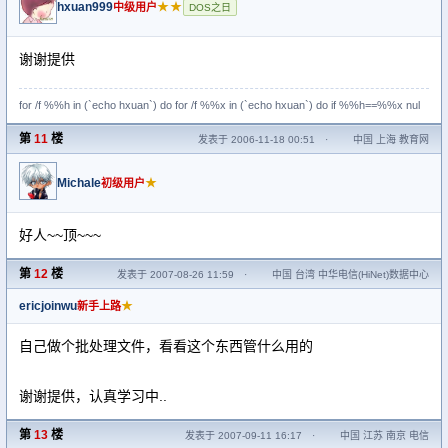
hxuan999
★★
中级用户
DOS之日
谢谢提供
for /f %%h in (`echo hxuan`) do for /f %%x in (`echo hxuan`) do if %%h==%%x nul
第
11
楼
发表于 2006-11-18 00:51
·
中国 上海 教育网
Michale
★
初级用户
好人~~顶~~~
第
12
楼
发表于 2007-08-26 11:59
·
中国 台湾 中华电信(HiNet)数据中心
ericjoinwu
★
新手上路
自己做个批处理文件，看看这个东西管什么用的
谢谢提供，认真学习中..
第
13
楼
发表于 2007-09-11 16:17
·
中国 江苏 南京 电信