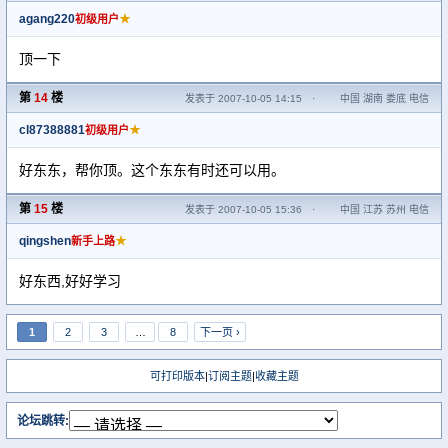
agang220
★
初级用户
顶一下
第
14
楼
发表于 2007-10-05 14:15
·
中国 湖南 娄底 电信
cl87388881
★
初级用户
好东东，帮你顶。这个东东有时还可以用。
第
15
楼
发表于 2007-10-05 15:36
·
中国 江苏 苏州 电信
qingshen
★
新手上路
好东西,好好学习
1
2
3
…
8
下一页 ›
可打印版本
|
订阅主题
|
收藏主题
论坛跳转: