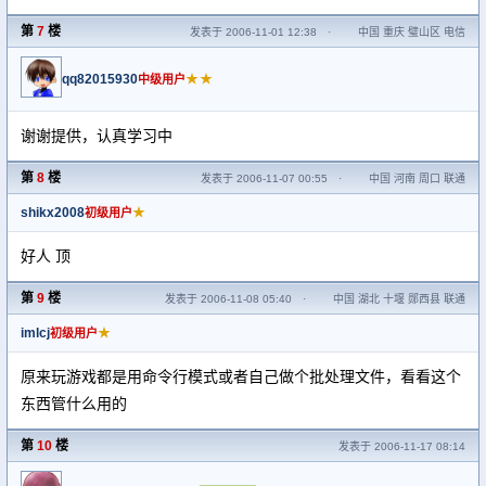
第
7
楼
发表于 2006-11-01 12:38
·
中国 重庆 璧山区 电信
qq82015930
★★
中级用户
谢谢提供，认真学习中
第
8
楼
发表于 2006-11-07 00:55
·
中国 河南 周口 联通
shikx2008
★
初级用户
好人 顶
第
9
楼
发表于 2006-11-08 05:40
·
中国 湖北 十堰 郧西县 联通
imlcj
★
初级用户
原来玩游戏都是用命令行模式或者自己做个批处理文件，看看这个
东西管什么用的
第
10
楼
发表于 2006-11-17 08:14