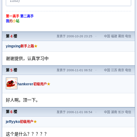
1102)
第一高手
第二高手
我
的
小
站
第
4
楼
发表于 2006-10-26 23:25
·
中国 福建 莆田 电信
yingxing
★
新手上路
谢谢提供，认真学习中
第
5
楼
发表于 2006-11-01 06:52
·
中国 江苏 南京 电信
hankerer
★
初级用户
好人啊。顶一下。
第
6
楼
发表于 2006-11-01 06:54
·
中国 湖南 长沙 电信
jeffyyko
★
初级用户
这个是什么？？？？？