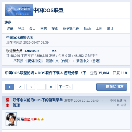
中国DOS联盟
游客
注册
登录
会员
网志
搜索
命令提示符
Bash
上传
统计
中国DOS联盟论坛
现在时间是 2026-08-07 09:39
欢迎新会员
Atticus97
RSS
共
48,040
主题排行 /
350,125
发帖 / 今日
0
篇 /
48,252
会员排行
不转换
/
简体中文
/
繁體中文（台灣）
/
繁體中文（香港）
中国DOS联盟论坛
»
DOS软件下载 & 游戏分享 （下载室）
查看
» 好怀念以前的DOS
35,804
回复
118
推荐给朋友
1
2
3
…
8
下一页 ›
楼
好怀念以前的DOS下的游戏菜单
发表于 2006-10-11 05:40
·
中国 福建 福
主
管理
州 电信
阿海
★★
高级用户