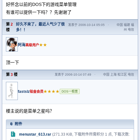
好怀念以前的DOS下的游戏菜单管理
有谁可以提供一下吗？？先谢谢了
第
2
好久不来了，最近人气少了很
发表于 2006-10-14 05:05
·
中国 福建 福
楼
多！！
州 电信
阿海
★★
高级用户
顶一下
第
3
楼
发表于 2006-10-14 07:49
·
中国 上海 松江区 电信
fastslz
★★★★
铂金会员
DOS一根葱
楼主说的是菜单之星吗？
附件
menustar_613.rar
(271.33 KiB, 下载附件所需积分 1 点, 下载次数: