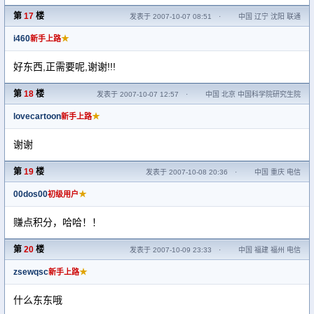
第
17
楼
发表于 2007-10-07 08:51
·
中国 辽宁 沈阳 联通
i460
★
新手上路
好东西,正需要呢,谢谢!!!
第
18
楼
发表于 2007-10-07 12:57
·
中国 北京 中国科学院研究生院
lovecartoon
★
新手上路
谢谢
第
19
楼
发表于 2007-10-08 20:36
·
中国 重庆 电信
00dos00
★
初级用户
赚点积分，哈哈！！
第
20
楼
发表于 2007-10-09 23:33
·
中国 福建 福州 电信
zsewqsc
★
新手上路
什么东东哦