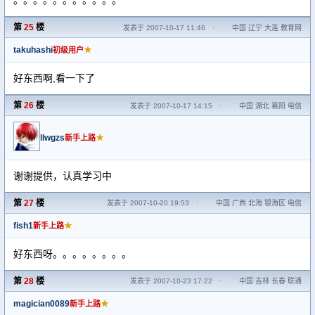
。。。。。。。。。。。
第
25
楼
发表于 2007-10-17 11:46
·
中国 辽宁 大连 教育网
takuhashi
★
初级用户
好东西啊,看一下了
第
26
楼
发表于 2007-10-17 14:15
·
中国 湖北 襄阳 电信
llwgzs
★
新手上路
谢谢提供，认真学习中
第
27
楼
发表于 2007-10-20 19:53
·
中国 广西 北海 银海区 电信
fish1
★
新手上路
好东西呀。。。。。。。。
第
28
楼
发表于 2007-10-23 17:22
·
中国 吉林 长春 联通
magician0089
★
新手上路