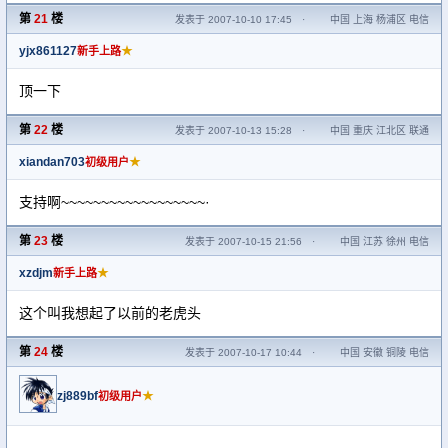
第
21
楼
发表于 2007-10-10 17:45
·
中国 上海 杨浦区 电信
yjx861127
★
新手上路
顶一下
第
22
楼
发表于 2007-10-13 15:28
·
中国 重庆 江北区 联通
xiandan703
★
初级用户
支持啊~~~~~~~~~~~~~~~~~~·
第
23
楼
发表于 2007-10-15 21:56
·
中国 江苏 徐州 电信
xzdjm
★
新手上路
这个叫我想起了以前的老虎头
第
24
楼
发表于 2007-10-17 10:44
·
中国 安徽 铜陵 电信
zj889bf
★
初级用户