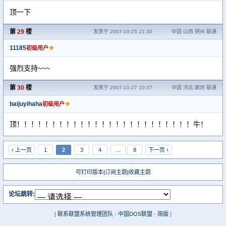
顶一下
第
29
楼
发表于 2007-10-25 21:30
·
中国 山西 朔州 联通
11185
★
初级用户
强烈支持~~~
第
30
楼
发表于 2007-10-27 10:37
·
中国 河北 廊坊 联通
baijuyihaha
★
初级用户
顶！！！！！！！！！！！！！！！！！！！！！！！！！牛！
‹ 上一页
1
2
3
4
…
8
下一页 ›
可打印版本
|
订阅主题
|
收藏主题
论坛跳转:
[
联系联盟系统管理团队
-
中国DOS联盟
-
简版
]