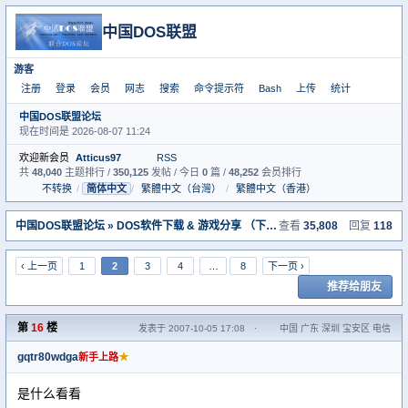
中国DOS联盟
游客
注册
登录
会员
网志
搜索
命令提示符
Bash
上传
统计
中国DOS联盟论坛
现在时间是 2026-08-07 11:24
欢迎新会员
Atticus97
RSS
共
48,040
主题排行 /
350,125
发帖 / 今日
0
篇 /
48,252
会员排行
不转换
/
简体中文
/
繁體中文（台灣）
/
繁體中文（香港）
中国DOS联盟论坛
»
DOS软件下载 & 游戏分享 （下载室）
查看
» 好怀念以前的DOS
35,808
回复
118
‹ 上一页
1
2
3
4
…
8
下一页 ›
推荐给朋友
第
16
楼
发表于 2007-10-05 17:08
·
中国 广东 深圳 宝安区 电信
gqtr80wdga
★
新手上路
是什么看看